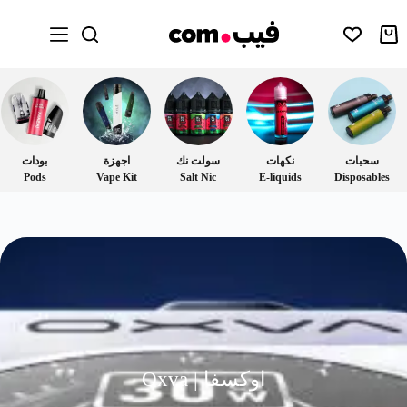
سحبات
نكهات
سولت نك
اجهزة
بودات
Pods
Vape Kit
Salt Nic
E-liquids
Disposables
اوكسفا | Oxva