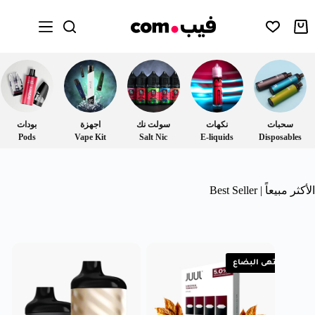
سحبات
نكهات
سولت نك
اجهزة
بودات
Pods
Vape Kit
Salt Nic
E-liquids
Disposables
الأكثر مبيعاً | Best Seller
انتهى البضاع