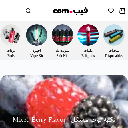
سحبات
نكهات
سولت نك
اجهزة
بودات
Pods
Vape Kit
Salt Nic
E-liquids
Disposables
نكهة توت مشكل | Mixed Berry Flavor