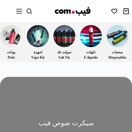
سحبات
نكهات
سولت نك
اجهزة
بودات
Pods
Vape Kit
Salt Nic
E-liquids
Disposables
سيكرت صوص فيب