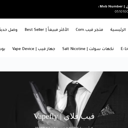
Mob Nu :
051010
الرئيسية
متجر فيب.com
الأكثر مبيعاً | Best Seller
وصل حديثاً | RIVALS
نكهات سولت | Salt Nicotine
جهاز فيب | Vape Device
بودات
فيب فلاي | Vapefly