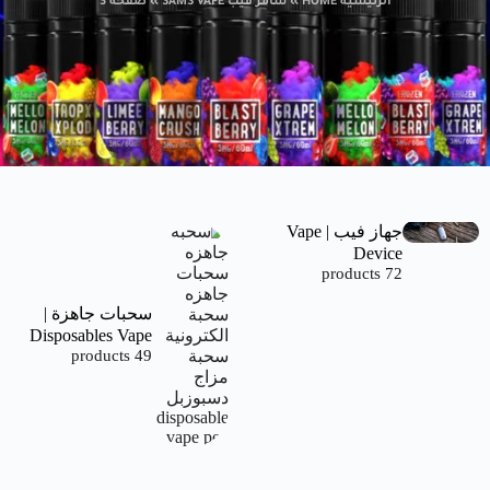
الرئيسية HOME
»
سامز فيب SAMS VAPE
»
صفحة 3
جهاز فيب | Vape
Device
72 products
سحبات جاهزة |
Disposables Vape
49 products