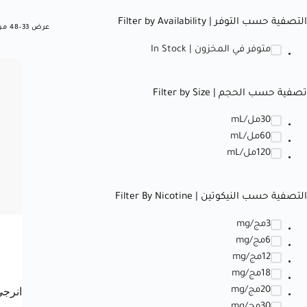
التصفية حسب التوفر | Filter by Availability
عرض 33–48 من أصل 58 نتيجة
متوفر في المخزون | In Stock
تصفية حسب الحجم | Filter by Size
30مل/mL
60مل/mL
120مل/mL
التصفية حسب النيكوتين | Filter By Nicotine
3مج/mg
6مج/mg
12مج/mg
18مج/mg
20مج/mg
30مج/mg