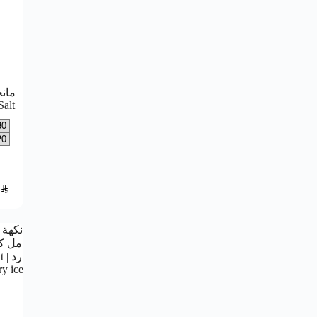
مان
alt
SAR