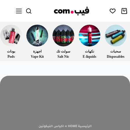
سحبات
نكهات
سولت نك
اجهزة
بودات
Pods
Vape Kit
Salt Nic
E-liquids
Disposables
الرئيسية HOME
»
اكياس النيكوتين