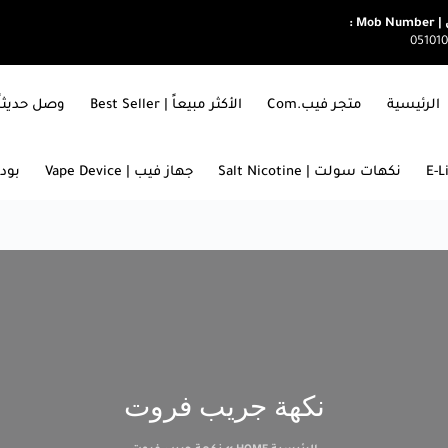
Mob  :
05101
الرئيسية
متجر فيب.com
الأكثر مبيعاً | Best Seller
وصل حديثاً | ARRIVALS
نكهات سولت | Salt Nicotine
جهاز فيب | Vape Device
بودات
نكهة جريب فروت