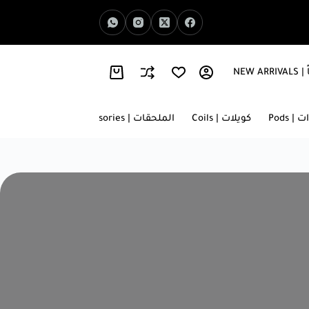
NEW 
اخبار الفيب | Vape News
معلومات عنا | About Us
 | Pods
كويلات | Coils
الملحقات | Accessories