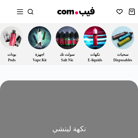
سحبات
نكهات
سولت نك
اجهزة
بودات
Pods
Vape Kit
Salt Nic
E-liquids
Disposables
نكهة ليتشي