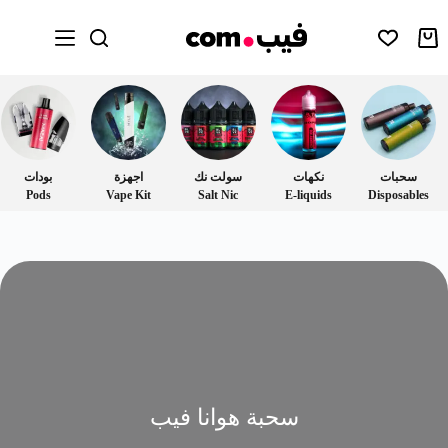
سحبات
نكهات
سولت نك
اجهزة
بودات
Pods
Vape Kit
Salt Nic
E-liquids
Disposables
سحبة هوانا فيب