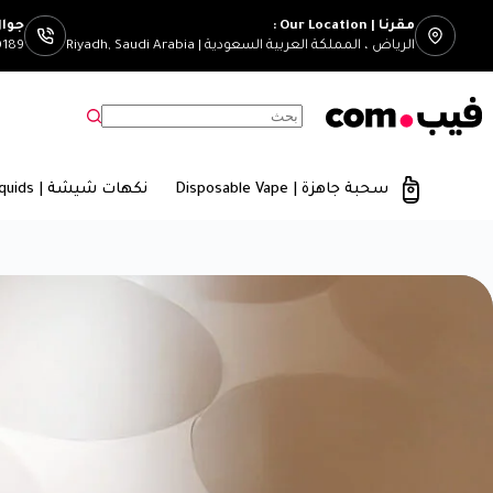
مقرنا | Our Location :
جوال | mber
الرياض ، المملكة العربية السعودية | Riyadh, Saudi Arabia
0189
سحبة جاهزة | Disposable Vape
نكهات شيشة | E-Liquids