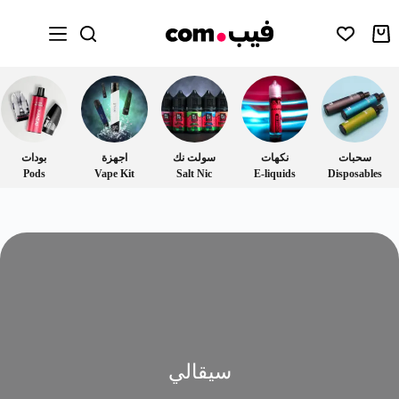
سحبات
نكهات
سولت نك
اجهزة
بودات
Pods
Vape Kit
Salt Nic
E-liquids
Disposables
سيقالي