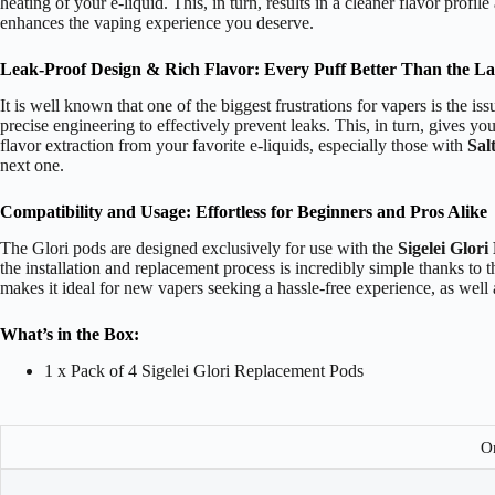
heating of your e-liquid. This, in turn, results in a cleaner flavor pr
enhances the vaping experience you deserve.
Leak-Proof Design & Rich Flavor: Every Puff Better Than the La
It is well known that one of the biggest frustrations for vapers is the iss
precise engineering to effectively prevent leaks. This, in turn, gives
flavor extraction from your favorite e-liquids, especially those with
Sal
next one.
Compatibility and Usage: Effortless for Beginners and Pros Alike
The Glori pods are designed exclusively for use with the
Sigelei Glori
the installation and replacement process is incredibly simple thanks to t
makes it ideal for new vapers seeking a hassle-free experience, as well 
What’s in the Box:
1 x Pack of 4 Sigelei Glori Replacement Pods