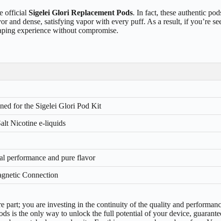
e official
Sigelei Glori Replacement Pods
. In fact, these authentic p
vor and dense, satisfying vapor with every puff. As a result, if you’re 
vaping experience without compromise.
ned for the Sigelei Glori Pod Kit
alt Nicotine e-liquids
mal performance and pure flavor
agnetic Connection
re part; you are investing in the continuity of the quality and performa
pods is the only way to unlock the full potential of your device, guaran