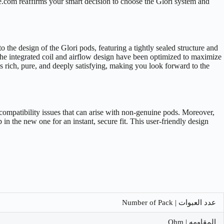
ape.com reaffirms your smart decision to choose the Glori system and
 to the design of the Glori pods, featuring a tightly sealed structure and
 the integrated coil and airflow design have been optimized to maximize
is rich, pure, and deeply satisfying, making you look forward to the
compatibility issues that can arise with non-genuine pods. Moreover,
in the new one for an instant, secure fit. This user-friendly design
عدد العبوات | Number of Pack
المقاومه | Ohm