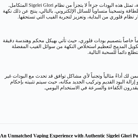
، فأنت لا تشتري مجرد قطعة غيار، بل تستثمر في استمرارية الجودة والأداء الذي صُمم به جهازك. في الحقيقة، تمثل هذه البودات جزءاً لا يتجزأ من نظام Sigelei Glori المتكامل.
اقة وتسخيناً متساوياً للسائل الإلكتروني. بالتالي، ينتج عن ذلك نكهة
 نظام قلوري من البداية، وتعزيز لتجربة الفيب التي تستحقها.
اً خاصاً بتصميم بودات قلوري، حيث تأتي بهيكل محكم وهندسة دقيقة
لكويل المدمج لتعظيم استخلاص النكهة من سوائل الفيب المفضلة
ع دائماً للسحبة التالية.
ن لك أداءً مثالياً وتجنباً لأي مشاكل توافق قد تحدث مع البودات غير
زالة البود القديم وتركيب الجديد مكانه، حيث سيتم تثبيته بإحكام
يقدرون الكفاءة والسرعة في الاستخدام اليومي.
An Unmatched Vaping Experience with Authentic Sigelei Glori P