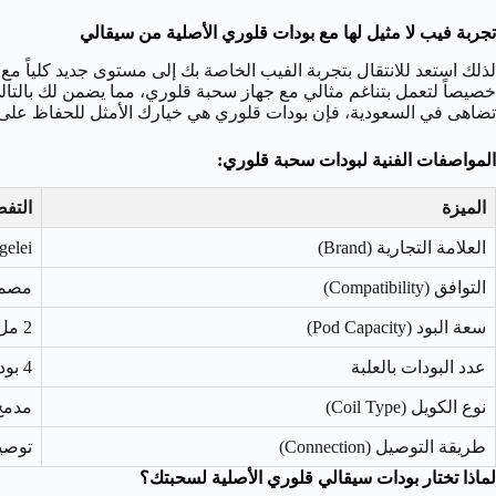
تجربة فيب لا مثيل لها مع بودات قلوري الأصلية من سيقالي
لذلك استعد للانتقال بتجربة الفيب الخاصة بك إلى مستوى جديد كلياً مع
خصيصاً لتعمل بتناغم مثالي مع جهاز سحبة قلوري، مما يضمن لك بالتالي
تضاهى في السعودية، فإن بودات قلوري هي خيارك الأمثل للحفاظ على ا
المواصفات الفنية لبودات سحبة قلوري:
الميزة
التف
العلامة التجارية (Brand)
Sigelei (سي
التوافق (Compatibility)
مصممة 
سعة البود (Pod Capacity)
2 مل (2ML) – مثالية لنكهات سولت نيكوتين
عدد البودات بالعلبة
4 بودات (4 Pods Per Pack)
نوع الكويل (Coil Type)
مدمج
طريقة التوصيل (Connection)
توصيل مغ
لماذا تختار بودات سيقالي قلوري الأصلية لسحبتك؟