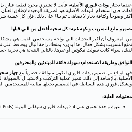
عندما تختار
بودات قلوري الأصلية
لذلك، فإن استخدام البودات الأصلية هو الطريقة الوحيدة لإطلاق العنان ل
أكثر وضوحاً وكثافة بخار لا تضاهى. ثم بناءً على ذلك، فإن كل عملية ش
تصميم مانع للتسريب ونكهة غنية: كل سحبة أفضل من التي قبلها
من المعروف أن أكبر التحديات التي تواجه مستخدمي الفيب هي مشكلة ت
تمنع التسريب بشكل فعال. هذا بدوره يمنحك راحة البال ويحافظ على ن
لديك، سواء كانت
سولت نيكوتين
أو غيرها. بالتالي النتيجة هي تجربة حس
التوافق وطريقة الاستخدام: سهولة فائقة للمبتدئين والمحترفين
في الواقع تم تصميم بودات قلوري لتكون متوافقة حصرياً مع
جهاز سحبة سيجا
الأصلية. بالإضافة إلى ذلك، تتميز عملية التركيب والاستبدال بالسهولة
وبشكل فوري. هذه البساطة في التصميم تجعلها مثالية للمستخدمين الجد
محتويات العلبة:
عبوة واحدة تحتوي على 4 × بودات قلوري سيقالي البديلة (Sigelei Glori Replacement Pods)