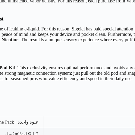
ofile and unmatched vapor density. For this reason, each purchase from V
st
ue of leaking e-liquid. For this reason, Sigelei has paid special attention
 you peace of mind and keeps your device and pocket clean. Furthermore,
t Nicotine
. The result is a unique sensory experience where every puff 
 Pod Kit
. This exclusivity ensures optimal performance and avoids any 
he strong magnetic connection system; just pull out the old pod and snap 
as for seasoned pros who value efficiency and speed in their daily use.
عبوة واحدة | One Pack
1.2 Ω اوم/2ml-مل