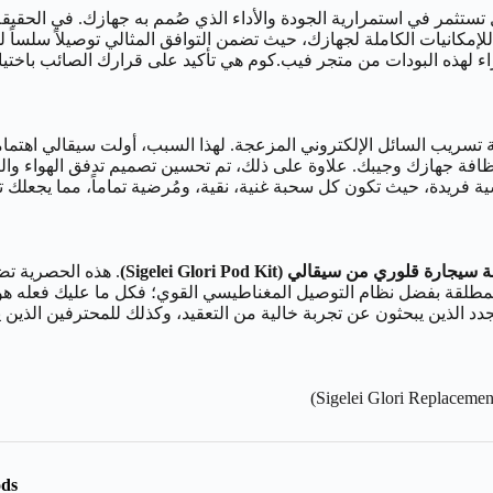
لإمكانيات الكاملة لجهازك، حيث تضمن التوافق المثالي توصيلاً سلساً للط
راء لهذه البودات من متجر فيب.كوم هي تأكيد على قرارك الصائب باختيار
سريب السائل الإلكتروني المزعجة. لهذا السبب، أولت سيقالي اهتمام
ظافة جهازك وجيبك. علاوة على ذلك، تم تحسين تصميم تدفق الهواء وا
ية فريدة، حيث تكون كل سحبة غنية، نقية، ومُرضية تماماً، مما يجعلك تتطل
رة قلوري من سيقالي (Sigelei Glori Pod Kit)
. هذه الحصرية تضم
 المطلقة بفضل نظام التوصيل المغناطيسي القوي؛ فكل ما عليك فعله هو إ
د الذين يبحثون عن تجربة خالية من التعقيد، وكذلك للمحترفين الذين 
ods