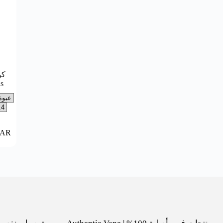
كو
s
SAR