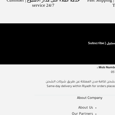
شحن سريع لكافة مدن السعودية | Fast Shipping
خدمة عملاء على مدار الأسبوع | Customer
service 24/7
T
ل | Subscribe
05
م داخل مدينة الرياض عند الطلب قبل الساعة 5 مساءً، الشحن لكافة مدن المملكة عن طريق شركات الشحن
Same-day delivery within Riyadh for orders placed befor
About Company
About Us
Our Partners