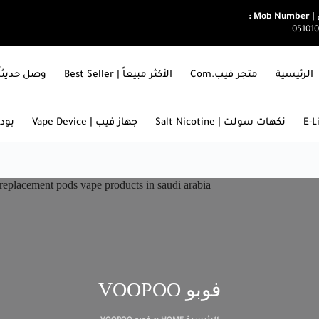
Mob  :
05101
الرئيسية
متجر فيب.com
الأكثر مبيعاً | Best Seller
وصل حديثاً | ARRIVALS
نكهات سولت | Salt Nicotine
جهاز فيب | Vape Device
بودات
فوبو VOOPOO