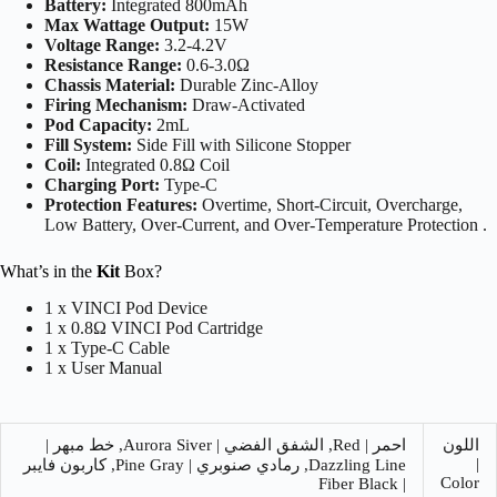
Battery:
Integrated 800mAh
Max Wattage Output:
15W
Voltage Range:
3.2-4.2V
Resistance Range:
0.6-3.0Ω
Chassis Material:
Durable Zinc-Alloy
Firing Mechanism:
Draw-Activated
Pod Capacity:
2mL
Fill System:
Side Fill with Silicone Stopper
Coil:
Integrated 0.8Ω Coil
Charging Port:
Type-C
Protection Features:
Overtime, Short-Circuit, Overcharge,
Low Battery, Over-Current, and Over-Temperature Protection .
What’s in the
Kit
Box?
1 x VINCI Pod Device
1 x 0.8Ω VINCI Pod Cartridge
1 x Type-C Cable
1 x User Manual
اللون
احمر | Red, الشفق الفضي | Aurora Siver, خط مبهر |
|
Dazzling Line, رمادي صنوبري | Pine Gray, كاربون فايبر
Color
| Fiber Black