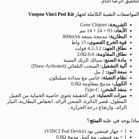
لتحقيق الرضا التام.
المواصفات التقنية الكاملة لجهاز
Voopoo Vinci Pod Kit
الشريحة:
Gene Chipset
الأبعاد:
93 × 24 × 14 مم
البطارية:
مدمجة بسعة 800mAh
قوة الخرج القصوى:
15 واط
نطاق الجهد:
3.2-4.2 فولت
نطاق المقاومة:
0.6-3.0Ω
مادة الصنع:
سبائك الزنك المتينة
آلية التشغيل:
السحب التلقائي (Draw-Activated)
سعة البود:
2 مل
نظام التعبئة:
جانبي مع سدادة سيليكون
الكويل:
مدمج بمقاومة 0.8Ω
منفذ الشحن:
Type-C
ميزات الحماية:
في الحقيقة تحوي خاصية الحماية من العمل
المطول، قصر الدائرة، الشحن الزائد، انخفاض البطارية، التيار
الزائد، وارتفاع درجة الحرارة .
ماذا يوجد في علبة
المنتج
؟
1 × جهاز فينشي بود (VINCI Pod Device)
1 × بود فينشي مع كويل مدمج 0.8Ω