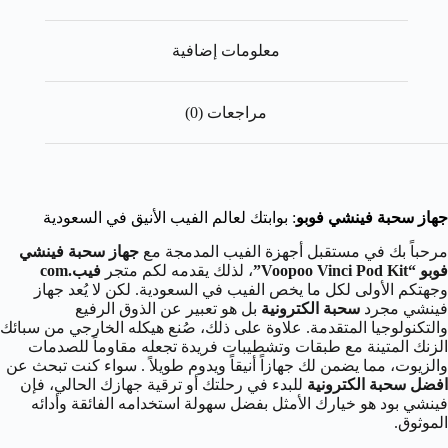
معلومات إضافية
مراجعات (0)
جهاز سحبة فينشي فوبو
: بوابتك لعالم الفيب الأنيق في السعودية
مرحباً بك في مستقبل أجهزة الفيب المدمجة مع
جهاز سحبة فينشي
فوبو “Voopoo Vinci Pod Kit”
، لذلك يقدمه لكم متجر
فيب.com
وجهتكم الأولى لكل ما يخص الفيب في السعودية. لكن لا يُعد جهاز
فينشي مجرد
سحبة الكترونية
بل هو تعبير عن الذوق الرفيع
والتكنولوجيا المتقدمة. علاوة على ذلك، صُنع هيكله الخارجي من سبائك
الزنك المتينة مع طبقات وتشطيبات فريدة تجعله مقاوماً للصدمات
والزيوت، مما يضمن لك جهازاً أنيقاً ويدوم طويلاً . سواء كنت تبحث عن
افضل سحبة الكترونية
للبدء في رحلتك أو ترقية جهازك الحالي، فإن
فينشي بود هو خيارك الأمثل بفضل سهولة استخدامه الفائقة وأدائه
الموثوق.