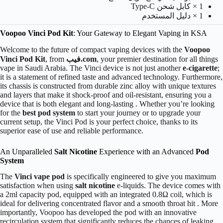
1 × كابل شحن Type-C
1 × دليل المستخدم
Voopoo Vinci Pod Kit
: Your Gateway to Elegant Vaping in KSA
Welcome to the future of compact vaping devices with the
Voopoo
, your premier destination for all things
فيب.com
, from
Vinci Pod Kit
vape in Saudi Arabia. The Vinci device is not just another
e-cigarette
;
it is a statement of refined taste and advanced technology. Furthermore,
its chassis is constructed from durable zinc alloy with unique textures
and layers that make it shock-proof and oil-resistant, ensuring you a
device that is both elegant and long-lasting . Whether you’re looking
for the
best pod system
to start your journey or to upgrade your
current setup, the Vinci Pod is your perfect choice, thanks to its
superior ease of use and reliable performance.
An Unparalleled
Salt Nicotine
Experience with an Advanced
Pod
System
The
Vinci vape pod
is specifically engineered to give you maximum
satisfaction when using
salt nicotine
e-liquids. The device comes with
a 2ml capacity pod, equipped with an integrated 0.8Ω coil, which is
ideal for delivering concentrated flavor and a smooth throat hit . More
importantly, Voopoo has developed the pod with an innovative
recirculation system that significantly reduces the chances of leaking,