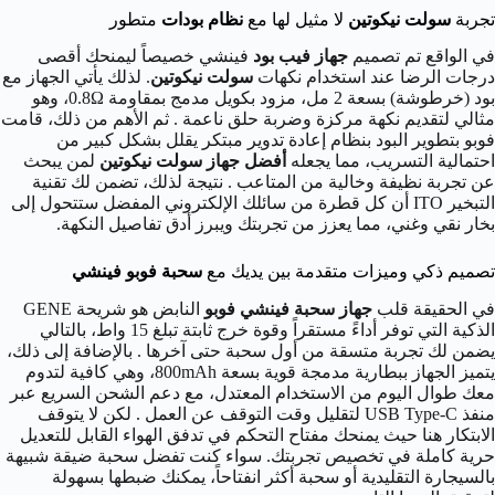
تجربة
سولت نيكوتين
لا مثيل لها مع
نظام بودات
متطور
في الواقع تم تصميم
جهاز فيب بود
فينشي خصيصاً ليمنحك أقصى
درجات الرضا عند استخدام نكهات
سولت نيكوتين
. لذلك يأتي الجهاز مع
بود (خرطوشة) بسعة 2 مل، مزود بكويل مدمج بمقاومة 0.8Ω، وهو
مثالي لتقديم نكهة مركزة وضربة حلق ناعمة . ثم الأهم من ذلك، قامت
فوبو بتطوير البود بنظام إعادة تدوير مبتكر يقلل بشكل كبير من
احتمالية التسريب، مما يجعله
أفضل جهاز سولت نيكوتين
لمن يبحث
عن تجربة نظيفة وخالية من المتاعب . نتيجة لذلك، تضمن لك تقنية
التبخير ITO أن كل قطرة من سائلك الإلكتروني المفضل ستتحول إلى
بخار نقي وغني، مما يعزز من تجربتك ويبرز أدق تفاصيل النكهة.
تصميم ذكي وميزات متقدمة بين يديك مع
سحبة فوبو فينشي
في الحقيقة قلب
جهاز سحبة فينشي فوبو
النابض هو شريحة GENE
الذكية التي توفر أداءً مستقراً وقوة خرج ثابتة تبلغ 15 واط، بالتالي
يضمن لك تجربة متسقة من أول سحبة حتى آخرها . بالإضافة إلى ذلك،
يتميز الجهاز ببطارية مدمجة قوية بسعة 800mAh، وهي كافية لتدوم
معك طوال اليوم من الاستخدام المعتدل، مع دعم الشحن السريع عبر
منفذ USB Type-C لتقليل وقت التوقف عن العمل . لكن لا يتوقف
الابتكار هنا حيث يمنحك مفتاح التحكم في تدفق الهواء القابل للتعديل
حرية كاملة في تخصيص تجربتك. سواء كنت تفضل سحبة ضيقة شبيهة
بالسيجارة التقليدية أو سحبة أكثر انفتاحاً، يمكنك ضبطها بسهولة