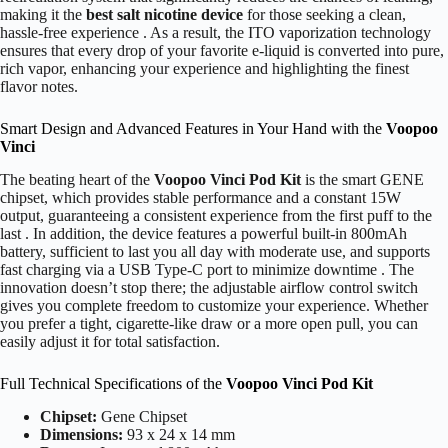
making it the
best salt nicotine device
for those seeking a clean,
hassle-free experience . As a result, the ITO vaporization technology
ensures that every drop of your favorite e-liquid is converted into pure,
rich vapor, enhancing your experience and highlighting the finest
flavor notes.
Smart Design and Advanced Features in Your Hand with the
Voopoo
Vinci
The beating heart of the
Voopoo Vinci Pod Kit
is the smart GENE
chipset, which provides stable performance and a constant 15W
output, guaranteeing a consistent experience from the first puff to the
last . In addition, the device features a powerful built-in 800mAh
battery, sufficient to last you all day with moderate use, and supports
fast charging via a USB Type-C port to minimize downtime . The
innovation doesn’t stop there; the adjustable airflow control switch
gives you complete freedom to customize your experience. Whether
you prefer a tight, cigarette-like draw or a more open pull, you can
easily adjust it for total satisfaction.
Full Technical Specifications of the
Voopoo Vinci Pod Kit
Chipset:
Gene Chipset
Dimensions:
93 x 24 x 14 mm