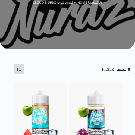
الرئيسية HOME
»
كلاود نيردز CLOUD NURDZ
التصنيف | FILTER