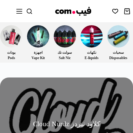
سحبات
نكهات
سولت نك
اجهزة
بودات
Pods
Vape Kit
Salt Nic
E-liquids
Disposables
كلاود نيردز Cloud Nurdz