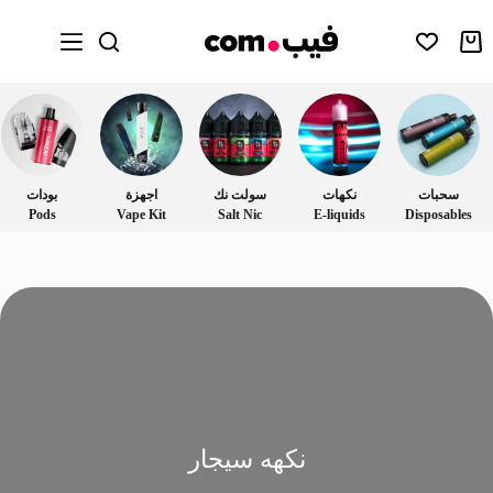
سحبات
نكهات
سولت نك
اجهزة
بودات
Pods
Vape Kit
Salt Nic
E-liquids
Disposables
نكهه سيجار