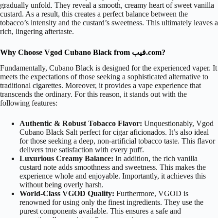
gradually unfold. They reveal a smooth, creamy heart of sweet vanilla
custard. As a result, this creates a perfect balance between the
tobacco’s intensity and the custard’s sweetness. This ultimately leaves a
rich, lingering aftertaste.
Why Choose Vgod Cubano Black from فيب.com?
Fundamentally, Cubano Black is designed for the experienced vaper. It
meets the expectations of those seeking a sophisticated alternative to
traditional cigarettes. Moreover, it provides a vape experience that
transcends the ordinary. For this reason, it stands out with the
following features:
Authentic & Robust Tobacco Flavor:
Unquestionably, Vgod
Cubano Black Salt perfect for cigar aficionados. It’s also ideal
for those seeking a deep, non-artificial tobacco taste. This flavor
delivers true satisfaction with every puff.
Luxurious Creamy Balance:
In addition, the rich vanilla
custard note adds smoothness and sweetness. This makes the
experience whole and enjoyable. Importantly, it achieves this
without being overly harsh.
World-Class VGOD Quality:
Furthermore, VGOD is
renowned for using only the finest ingredients. They use the
purest components available. This ensures a safe and