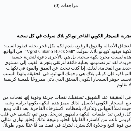
مراجعات (0)
تجربة السيجار الكوبي الفاخر توباكو بلاك سولت في كل سحبة
لعشاق الأصالة والذوق الرفيع، نقدم لكم بكل فخر تحفة فيقود الفنية:
نكهة فيقود كوبانو بلاك سولت “Vgod Cubano Black Salt”. في الواقع،
هذه ليست مجرد نكهة سحبة. بل هي بالأحرى دعوة لتجربة حسية
فريدة. لقد تم تصميمها بعناية فائقة لترتقي بتجربة الفيب إلى مستوى
جديد من الفخامة. لذلك، إذا كنت تبحث عن العمق والقوة في نكهات
التوباكو، فإن كوبانو بلاك هي وجهتك النهائية. في الحقيقة ولهذا السبب
تجسد جوهر السيجار الكوبي المعتق الذي يأتي ممزوجًا بلمسة كريمية
لا تقاوم.
في الحقيقة عند الشهيق، تستقبلك نفحات جريئة وقوية إنها نفحات من
تبغ السيجار الكوبي الأصيل. لذلك تتميز هذه النكهة بكونها ترابية وغنية
حيث تملأ الحواس وتذكرك بلحظات الاسترخاء الفاخرة. بعد ذلك، ومع
كل زفير، تبدأ طبقات النكهة بالظهور تدريجيًا. ومن ثم، تكشف عن قلب
كريمي ناعم من كاسترد الفانيليا الحلو. ونتيجة لذلك، يُخلق توازن مثالي
بين قوة التبغ وحلاوة الكاسترد، ليترك في فمك مذاقًا غنيًا يدوم طويلاً.