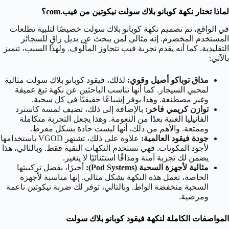
لماذا تختار نكهة كوبانو بلاك سولت نيكوتين من فيب.com؟
في الواقع، تم تصميم نكهة كوبانو بلاك سولت خصيصًا لتلبية تطلعات
المستخدم المخضرم. إنه مثالي لمن يبحث عن بديل راقٍ للسجائر
التقليدية. كما أنه يقدم تجربة فيب تتجاوز المألوف. ولهذا السبب، تتميز
بالآتي:
مذاق توباكو أصيل وقوي:
لذلك، فيقود كوبانو بلاك سولت مثالية
لمحبي السيجار. كما أنها تناسب الباحثين عن نكهة تبغ عميقة
وغير مصطنعة. وهذا يوفر إشباعًا حقيقيًا في كل سحبة.
توازن كريمي فاخر:
بالإضافة إلى ذلك، تضيف لمسة كاسترد
الفانيليا الغنية بعدًا من النعومة. وهذا يجعل التجربة متكاملة
وممتعة. والأهم من ذلك، أنها ليست حادة بشكل مفرط.
جودة فيقود العالمية:
علاوة على ذلك، تشتهر VGOD باستخدامها
لأجود المكونات. فهي تستخدم النكهات النقية فقط. وبالتالي، هذا
يضمن لك تجربة آمنة ومذاقًا استثنائيًا لا يتغير.
مثالية لأجهزة السحبة (Pod Systems):
أخيرًا، بفضل تركيبتها
الخاصة، تعمل هذه النكهة بشكل مثالي. إنها مناسبة لأجهزة
السحبة منخفضة الواط. وبالتالي، توفر لك ضربة نيكوتين ناعمة
ومرضية.
المواصفات الكاملة لنكهة فيقود كوبانو بلاك سولت