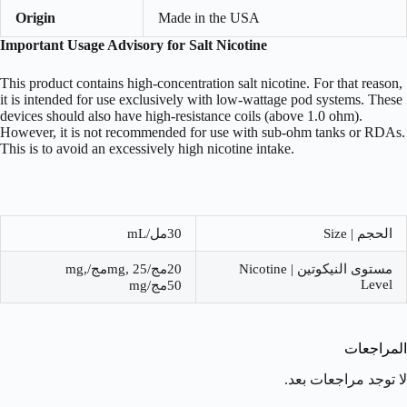
Origin
Made in the USA
Important Usage Advisory for Salt Nicotine
This product contains high-concentration salt nicotine. For that reason,
it is intended for use exclusively with low-wattage pod systems. These
devices should also have high-resistance coils (above 1.0 ohm).
However, it is not recommended for use with sub-ohm tanks or RDAs.
This is to avoid an excessively high nicotine intake.
الحجم | Size
30مل/mL
مستوى النيكوتين | Nicotine
20مج/mg, 25مج/mg,
Level
50مج/mg
المراجعات
لا توجد مراجعات بعد.