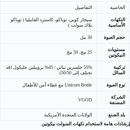
الخاصية
التفاصيل
النكهات
سيجار كوبي، توباكو، كاسترد الفانيليا ( توباكو
الأساسية
بلاك سولت )
حجم العبوة
30 مل
مستويات
25 مج، 50 مج
النيكوتين
تركيبة
55% جلسرين نباتي / 45% بروبيلين جليكول (قد
السائل
تختلف إلى 50/50)
نوع العبوة
Unicorn Bottle مع غطاء آمن للأطفال
الشركة
VGOD
المصنعة
بلد الصنع
الولايات المتحدة الأمريكية
إرشادات هامة لاستخدام نكهات السولت نيكوتين