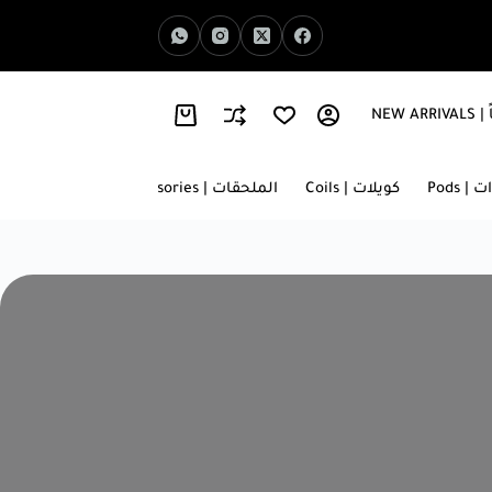
NEW 
اخبار الفيب | Vape News
معلومات عنا | About Us
 | Pods
كويلات | Coils
الملحقات | Accessories