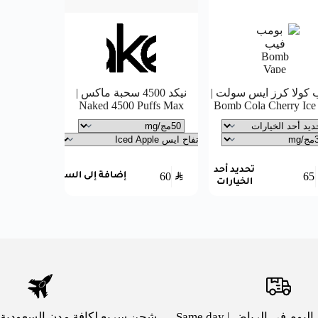
 كولا كرز ايس سولت |
نيكد 4500 سحبة ماكس |
Naked 4500 Puffs Max
Bomb Cola Cherry Ice 
تحديد أحد
60
SAR
65
إضافة إلى السلة
الخيارات
توصيل بنفس اليوم في الرياض | Same day