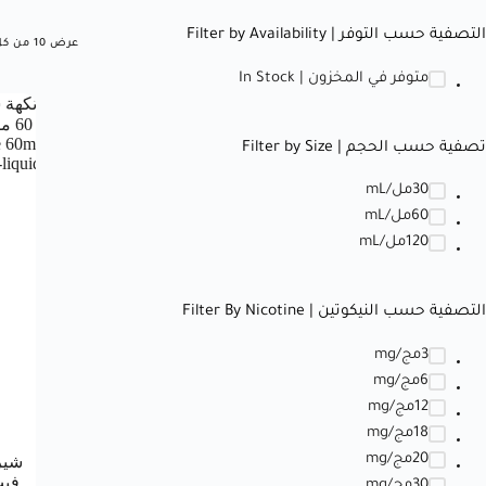
التصفية حسب التوفر | Filter by Availability
عرض ⁦10⁩ من كل النتائج
متوفر في المخزون | In Stock
تصفية حسب الحجم | Filter by Size
30مل/mL
60مل/mL
120مل/mL
التصفية حسب النيكوتين | Filter By Nicotine
3مج/mg
6مج/mg
12مج/mg
18مج/mg
20مج/mg
شير
30مج/mg