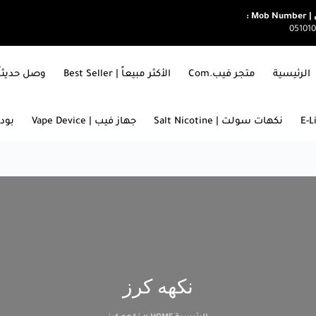
Mob  :
05101
الرئيسية
متجر فيب.com
الأكثر مبيعاً | Best Seller
وصل حديثاً | ARRIVALS
نكهات سولت | Salt Nicotine
جهاز فيب | Vape Device
بودات
نكهه كرز