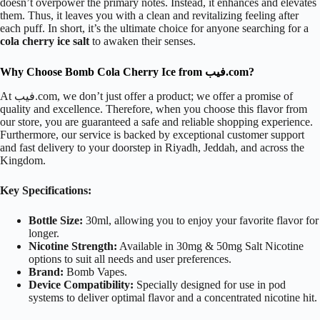
doesn’t overpower the primary notes. Instead, it enhances and elevates
them. Thus, it leaves you with a clean and revitalizing feeling after
each puff. In short, it’s the ultimate choice for anyone searching for a
cola cherry ice salt
to awaken their senses.
Why Choose Bomb Cola Cherry Ice from فيب.com?
At فيب.com, we don’t just offer a product; we offer a promise of
quality and excellence. Therefore, when you choose this flavor from
our store, you are guaranteed a safe and reliable shopping experience.
Furthermore, our service is backed by exceptional customer support
and fast delivery to your doorstep in Riyadh, Jeddah, and across the
Kingdom.
Key Specifications:
Bottle Size:
30ml, allowing you to enjoy your favorite flavor for
longer.
Nicotine Strength:
Available in 30mg & 50mg Salt Nicotine
options to suit all needs and user preferences.
Brand:
Bomb Vapes.
Device Compatibility:
Specially designed for use in pod
systems to deliver optimal flavor and a concentrated nicotine hit.