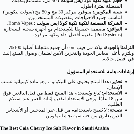
حجم عبوة نكهة كولا ايس سولت :
30 مل، لتستمتع بنكهتك
المفضلة لفترة أطول.
نسبة النيكوتين:
متوفرة بتركيز 30 مج و 50 مج (سولت نيكوتين)
لتناسب جميع الاحتياجات وتفضيلات المستخدمين.
الشركة المصنعة لنكهة نكهة كولا ايس سولت :
Bomb Vapes.
التوافق:
مصممة خصيصًا للاستخدام مع أجهزة سحبة السيجارة
(Pod Systems) لتقديم أفضل أداء ونكهة مركزة.
التزامنا بالجودة:
نؤكد في فيب.com أن جميع منتجاتنا أصلية 100%،
ونلتزم بأعلى معايير الجودة والتخزين الآمن لضمان وصول المنتج إليك
في أفضل حالاته.
إرشادات هامة للاستخدام المسؤول
تحذير:
هذا المنتج يحتوي على النيكوتين، وهو مادة كيميائية تسبب
الإدمان.
الاستخدام:
يُباع ويُستخدم هذا المنتج فقط من قبل البالغين فوق
سن 18 عامًا. يرجى الاستعداد لتقديم إثبات العمر عند استلام
الطلب.
نصيحة:
لا يُنصح باستخدامه من قبل غير المدخنين أو الأشخاص
الذين يعانون من حساسية تجاه النيكوتين.
The Best Cola Cherry Ice Salt Flavor in Saudi Arabia