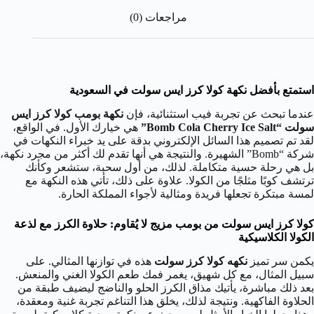
مراجعات (0)
استمتع بأفضل نكهة كولا كرز ايس سولت في السعودية
عندما تبحث عن تجربة فيب استثنائية، فإن
نكهة بومب كولا كرز ايس
سولت “Bomb Cola Cherry Ice Salt”
هي خيارك الأول. في الواقع،
لقد تم تصميم هذا السائل الإلكتروني بدقة على يد خبراء النكهات في
شركة “Bomb” الشهيرة. والنتيجة هي أنها تقدم لك أكثر من مجرد نكهة،
بل هي رحلة حسية متكاملة. لذلك، من أول سحبة، ستشعر وكأنك
ترتشف كوبًا مثلجًا من الكولا. علاوة على ذلك، تأتي هذه النكهة مع
لمسة مبتكرة تجعلها فريدة ومثالية لأجواء المملكة الحارة.
كولا كرز ايس سولت من بومب مزيج لا يُقاوم: حلاوة الكرز مع لذعة
الكولا الكلاسيكية
يكمن سر تميز
نكهه كولا كرز سولت
هذه في توازنها المثالي. على
سبيل المثال، مع كل شهيق، يغمر فمك طعم الكولا الغني والمنعش.
بعد ذلك مباشرة، يأتيك مذاق الكرز الحلو والناضج ليضيف طبقة من
الحلاوة الفاكهية. ونتيجة لذلك، يخلق هذا التناغم تجربة غنية ومعقدة،