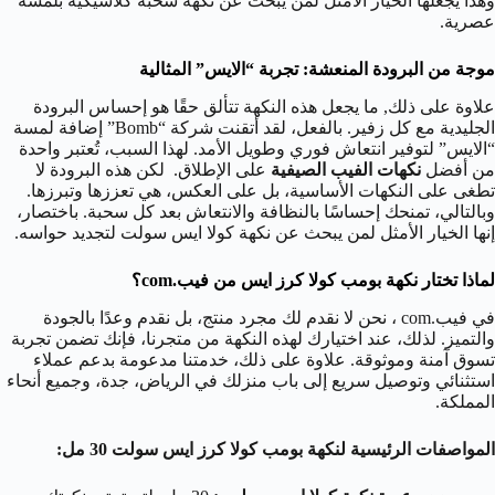
وهذا يجعلها الخيار الأمثل لمن يبحث عن نكهة سحبة كلاسيكية بلمسة
عصرية.
موجة من البرودة المنعشة: تجربة “الايس” المثالية
علاوة على ذلك, ما يجعل هذه النكهة تتألق حقًا هو إحساس البرودة
الجليدية مع كل زفير. بالفعل، لقد أتقنت شركة “Bomb” إضافة لمسة
“الايس” لتوفير انتعاش فوري وطويل الأمد. لهذا السبب، تُعتبر واحدة
من أفضل
نكهات الفيب الصيفية
على الإطلاق. لكن هذه البرودة لا
تطغى على النكهات الأساسية، بل على العكس، هي تعززها وتبرزها.
وبالتالي، تمنحك إحساسًا بالنظافة والانتعاش بعد كل سحبة. باختصار،
إنها الخيار الأمثل لمن يبحث عن نكهة كولا ايس سولت لتجديد حواسه.
لماذا تختار نكهة بومب كولا كرز ايس من فيب.com؟
في فيب.com ، نحن لا نقدم لك مجرد منتج، بل نقدم وعدًا بالجودة
والتميز. لذلك، عند اختيارك لهذه النكهة من متجرنا، فإنك تضمن تجربة
تسوق آمنة وموثوقة. علاوة على ذلك، خدمتنا مدعومة بدعم عملاء
استثنائي وتوصيل سريع إلى باب منزلك في الرياض، جدة، وجميع أنحاء
المملكة.
المواصفات الرئيسية لنكهة بومب كولا كرز ايس سولت 30 مل: