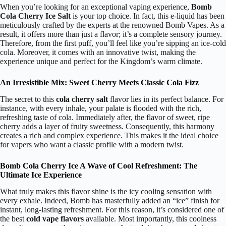
When you’re looking for an exceptional vaping experience,
Bomb
Cola Cherry Ice Salt
is your top choice. In fact, this e-liquid has been
meticulously crafted by the experts at the renowned Bomb Vapes. As a
result, it offers more than just a flavor; it’s a complete sensory journey.
Therefore, from the first puff, you’ll feel like you’re sipping an ice-cold
cola. Moreover, it comes with an innovative twist, making the
experience unique and perfect for the Kingdom’s warm climate.
An Irresistible Mix: Sweet Cherry Meets Classic Cola Fizz
The secret to this
cola cherry salt
flavor lies in its perfect balance. For
instance, with every inhale, your palate is flooded with the rich,
refreshing taste of cola. Immediately after, the flavor of sweet, ripe
cherry adds a layer of fruity sweetness. Consequently, this harmony
creates a rich and complex experience. This makes it the ideal choice
for vapers who want a classic profile with a modern twist.
Bomb Cola Cherry Ice A Wave of Cool Refreshment: The
Ultimate Ice Experience
What truly makes this flavor shine is the icy cooling sensation with
every exhale. Indeed, Bomb has masterfully added an “ice” finish for
instant, long-lasting refreshment. For this reason, it’s considered one of
the best
cold vape flavors
available. Most importantly, this coolness