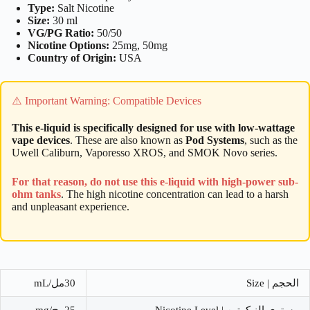
Type:
Salt Nicotine
Size:
30 ml
VG/PG Ratio:
50/50
Nicotine Options:
25mg, 50mg
Country of Origin:
USA
⚠️ Important Warning: Compatible Devices
This e-liquid is specifically designed for use with low-wattage
vape devices
. These are also known as
Pod Systems
, such as the
Uwell Caliburn, Vaporesso XROS, and SMOK Novo series.
For that reason, do not use this e-liquid with high-power sub-
ohm tanks
. The high nicotine concentration can lead to a harsh
and unpleasant experience.
الحجم | Size
30مل/mL
مستوى النيكوتين | Nicotine Level
25مج/mg