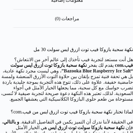
معلومات إضافية
مراجعات (0)
نكهة سحبة بازوكا فيب توت ازرق ايس سولت 30 مل
هل أنت مستعد لتجربة فيب تأخذك إلى عالم آخر من الانتعاش؟
فيب.com
يقدم لك بفخر
نكهة سحبة بازوكا توت ازرق ايس سولت
“Bazooka Blue Raspberry Ice Salt”
، وهي ليست مجرد نكهة عادية،
بل هي تحفة فنية تمزج بإتقان بين حلاوة التوت الأزرق المنعشة ولمسة
حامضية خفيفة. علاوة على ذلك، تتوج هذه التجربة بموجة جليدية باردة
تضرب حواسك مع كل سحبة، مما يجعلها الخيار الأمثل في أجواء
السعودية. لذلك، تعتبر هذه النكهة دعوة صريحة لتجربة صيفية لا تُنسى،
مستوحاة من طعم حلوى البازوكا الكلاسيكية التي يعشقها الجميع.
لماذا تختار نكهة سحبة بازوكا فيب توت ازرق ايس من فيب.com؟
في الحقيقة لأننا ندرك أن التميز يكمن في التفاصيل الدقيقة.
و بالتالي
،
فإن
نكهة سحبة بازوكا سولت توت ازرق ايس
هي الخيار الأمثل