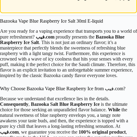
Bazooka Vape Blue Raspberry Ice Salt 30ml E-liquid
Are you ready for a vaping experience that transports you to a world of
Bazooka Blue
proudly presents the
فيب.com
pure refreshment?
Raspberry Ice Salt
. This is not just an ordinary flavor; it’s a
masterpiece that perfectly blends the sweetness of refreshing blue
raspberry with a light tangy twist. Furthermore, this experience is
crowned with a wave of icy coolness that hits your senses with every
puff, making it the perfect choice for the Saudi climate. Therefore, this
flavor is an explicit invitation to an unforgettable summer experience,
inspired by the classic Bazooka candy flavor everyone loves.
Why Choose Bazooka Vape Blue Raspberry Ice from فيب.com?
Because we understand that excellence lies in the details.
Consequently
,
Bazooka Salt Blue Raspberry Ice
is the ultimate
choice for those seeking an unparalleled flavor balance.
While
the
natural sweetness of blue raspberry envelops you, a tangy note
awakens your taste buds, and then, the experience is topped with a
pure icy chill that leaves a long-lasting refreshing sensation. At
,
100% original product
, we guarantee you receive the
فيب.com