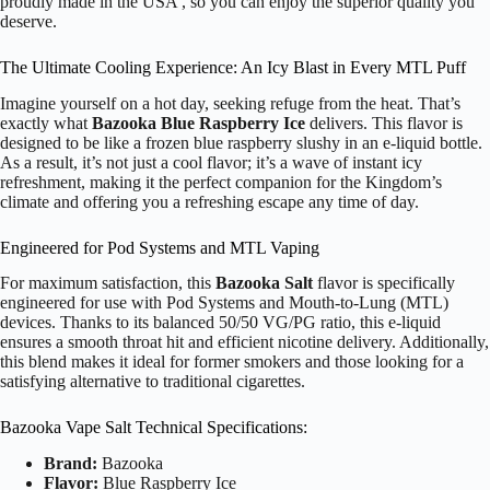
proudly made in the USA , so you can enjoy the superior quality you
deserve.
The Ultimate Cooling Experience: An Icy Blast in Every MTL Puff
Imagine yourself on a hot day, seeking refuge from the heat. That’s
exactly what
Bazooka Blue Raspberry Ice
delivers. This flavor is
designed to be like a frozen blue raspberry slushy in an e-liquid bottle.
As a result, it’s not just a cool flavor; it’s a wave of instant icy
refreshment, making it the perfect companion for the Kingdom’s
climate and offering you a refreshing escape any time of day.
Engineered for Pod Systems and MTL Vaping
For maximum satisfaction, this
Bazooka Salt
flavor is specifically
engineered for use with Pod Systems and Mouth-to-Lung (MTL)
devices. Thanks to its balanced 50/50 VG/PG ratio, this e-liquid
ensures a smooth throat hit and efficient nicotine delivery. Additionally,
this blend makes it ideal for former smokers and those looking for a
satisfying alternative to traditional cigarettes.
Bazooka Vape Salt Technical Specifications:
Brand:
Bazooka
Flavor:
Blue Raspberry Ice