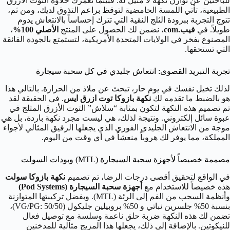
للباحثين عن توازن نكهة لا مثيل له. فبينما تغمرك حلاوة التوت الأزرق
الطبيعية، تأتي اللمسة الحامضية لتوقظ براعم التذوق لديك، ومن ثم،
تتوج التجربة ببرودة الثلج النقية التي تترك إحساساً بالانتعاش يدوم
طويلاً. في
فيب.com
، نضمن لك الحصول على المنتج
الأصلي 100%
،
المصنوع بفخر في الولايات المتحدة الأمريكية، لتستمتع بالجودة الفائقة
التي تستحقها.
تجربة التبريد القصوى: انتعاش جليدي في كل سحبة سيجارة
لذلك تخيل نفسك في يوم حار، تبحث عن ملاذ من الحرارة. بالتالي هذا
هو بالضبط ما تقدمه لك
نكهة بازوكا توت ازرق ايس
. في الحقيقة لقد
تم تصميم هذه النكهة لتكون بمثابة “سلاش” التوت الأزرق المثلج في
عبوة سائل إلكتروني. ونتيجة لذلك، هي ليست مجرد نكهة باردة، بل هي
موجة من الانتعاش الجليدي الفوري الذي يجعلها الرفيق المثالي لأجواء
المملكة، مما يوفر لك هروباً منعشاً في أي وقت من اليوم.
مصممة خصيصاً لأجهزة سحبة السيجارة (MTL) وبودات السولت
في الواقع لتحقيق أقصى درجات الرضا، تم تصميم
نكهة بازوكا سولت
هذه خصيصاً للاستخدام مع
أجهزة سحبة السيجارة (Pod Systems)
وأنظمة السحب من الفم إلى الرئة (MTL). وبفضل تركيبتها المتوازنة
بنسبة 50% جلسرين نباتي و 50% بروبيلين جليكول (VG/PG: 50/50)،
تضمن لك هذه النكهة ضربة حلق ناعمة وسلسة مع توصيل فعال
للنيكوتين. بالإضافة إلى ذلك، يجعلها هذا المزيج مثالية للمدخنين