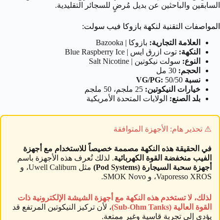
السابقين والباحثين عن بديل مُرضٍ للسجائر التقليدية.
المواصفات التقنية لنكهة بازوكا فيب سولت:
العلامة التجارية:
بازوكا | Bazooka
النكهة:
توت ازرق ايس | Blue Raspberry Ice
النوع:
سولت نيكوتين | Salt Nicotine
الحجم:
30 مل
نسبة VG/PG:
50/50
خيارات النيكوتين:
25 ملجم، 50 ملجم
بلد الصنع:
الولايات المتحدة الأمريكية
⚠️ تحذير هام: الأجهزة المتوافقة
في الحقيقة هذه النكهة مصممة خصيصاً للاستخدام مع أجهزة
الفيب منخفضة القوة الكهربائية
. لذلك تُعرف هذه الأجهزة باسم
أجهزة سحبة السيجارة (Pod Systems)
مثل Uwell Caliburn، و
Vaporesso XROS، و SMOK Novo.
لذلك، لا تستخدم هذه النكهة مع أجهزة الشيشة الإلكترونية ذات
القوة العالية (Sub-Ohm Tanks)
، لأن تركيز النيكوتين المرتفع قد
يؤدي إلى تجربة قاسية وغير ممتعة.