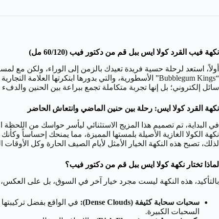
نكهة فيب القرد كولا ايس ببل قم من دكتور فيب (60/120 مل)
أولاً، استعد لرحلة حسية فريدة تعيدك بالزمن إلى الوراء، ولكن مع لمس
“Bubblegum Kings” الأسطورية، والتي بدورها ابتكرتها العلامة التجارية البريطانية الرائدة Dr. Vapes. في الواقع، هذه النكهة، المعروفة في أوساط الفيب في السعودية بـ
سائل إلكتروني؛ بل إنها تجربة متكاملة تجمع ببراعة بين الحنين والدفء 
نكهة القرد كولا ايس: رحلة بين حنين الماضي وانتعاش الحاضر
في البداية، تم تصميم هذا المزيج الاستثنائي ليأسر حواسك من اللحظة الأ
نكهة الكولا الغازية الأصيلة بلمستها المميزة، مما يمنحك إحساساً وكأن
لذلك، تصبح هذه النكهة الخيار الأمثل لأيام الصيف الحارة وكل الأوقات ا
لماذا تختار نكهة كولا ايس ببل قم من دكتور فيب؟
بالتأكيد، هذه النكهة ليست مجرد خيار آخر في السوق، بل على العكس، هي
سحبات سحابة كثيفة (Dense Clouds):
السحبات الكبيرة.