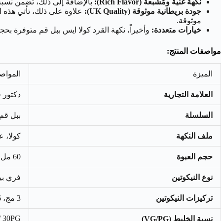
نكهة غنية ومُشبعة (Rich Flavor):
بالإضافة إلى ذلك، تضمن نسبة 30% من البروبيلين جليكول (PG) توصيل النكهة بشكل نقي ومكثف، مما يتيح لك الاستمتاع بكل طبقة من طبقات هذا المزيج 
جودة بريطانية موثوقة (UK Quality):
موثوقة.
خيارات متعددة:
وأخيراً، نكهة القرد كولا ايس ببل قم متوفرة بحجم 60 مل أو العبوة الاقتصادية 120 مل، إلى جانب تركيزات نيكوتين متعددة (مثل 3 مج، 6 مج) لتلائم كافة احت
مواصفات المنتج:
الميزة
المواص
العلامة التجارية
دكتور فيب (s
السلسلة
ببل قم كينجز (
ملف النكهة
كولا، ع
حجم العبوة
60 مل / 120 مل
نوع النيكوتين
فري بيز (Freebase) – مخصص للشيش
تركيزات النيكوتين
3 مج، 6 مج، 12 مج، 18 مج (حسب التوفر)
/ 30PG
نسبة الخليط (VG/PG)