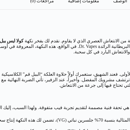
الوصف
معلومات إضافية
مراجعات (0)
ة من الانتعاش العصري الذي لا يقاوم. نقدم لك بفخر نكهة
كولا ايس ببل قم “ings Cola Ice
والانتعاش البارد في كل سحبة.
ولى. فعند الشهيق، ستغمرك أولاً حلاوة العلكة “الببل قم” الكلاسيكية ا
ك ترتشف مشروبك المفضل. وأخيراً، عند الزفير، تأتي الضربة النهائية مع
لتي تحتاج فيها إلى جرعة من الانتعاش.
 تحفة فنية مصممة لتقديم تجربة فيب متفوقة. ولهذا السبب، إليك المزاي
في الواقع بفضل تركيبتها المثالية بنسبة 70% جلسرين