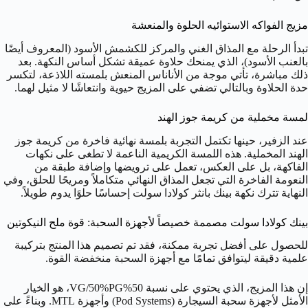
مزيج الفواكه الاستوائيه الحلوة والمنعشة
تبدأ الرحلة مع المذاق الغني والمركز للكشمش الأسود (المعروف أيضًا
بالعنب الأسود)، الذي يمنحك حلاوة عميقة تشكل أساس النكهة. بعد
ذلك مباشرة، تأتي موجة من الأناناس المنعش بلمسته اللاذعة، لتكسر
حدة الحلاوة وبالتالي تضفي على المزيج حيوية وانتعاشًا لا مثيل لهما.
لمسة مخملية من كريمة جوز الهند
عند الزفير، حينها تكتمل التجربة بلمسة نهائية فاخرة من كريمة جوز
الهند المخملية. هذه اللمسة الكريمية الناعمة لا تطغى على نكهات
الفاكهة، بل على العكس، تعمل على ترويضها وإضافة طبقة من
النعومة الفاخرة التي تجعل المذاق النهائي متكاملاً ومريحًا للحلق، وفي
النهاية تترك نكهة بينك بانثر كولادا سولت إحساسًا حلوًا يدوم طويلاً.
بينك كولادا سولت مصممة خصيصاً لأجهزة السحبة: قوة ملح النيكوتين
للحصول على أفضل تجربة ممكنة، فقد تم تصميم هذا المنتج بتركيبة
علمية دقيقة ليتوافق تمامًا مع أجهزة السحبة منخفضة القوة.
إن هذا المزيج، الذي يحتوي على نسبة
50%
PG
/50%
G
V
، هو الخيار
الأمثل لأجهزة سحبة السيجارة (Pod Systems) وأجهزة MTL. وبناءً على