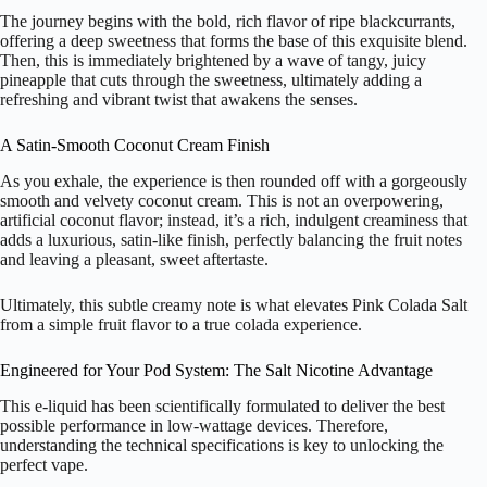
The journey begins with the bold, rich flavor of ripe blackcurrants,
offering a deep sweetness that forms the base of this exquisite blend.
Then, this is immediately brightened by a wave of tangy, juicy
pineapple that cuts through the sweetness, ultimately adding a
refreshing and vibrant twist that awakens the senses.
A Satin-Smooth Coconut Cream Finish
As you exhale, the experience is then rounded off with a gorgeously
smooth and velvety coconut cream. This is not an overpowering,
artificial coconut flavor; instead, it’s a rich, indulgent creaminess that
adds a luxurious, satin-like finish, perfectly balancing the fruit notes
and leaving a pleasant, sweet aftertaste.
Ultimately, this subtle creamy note is what elevates Pink Colada Salt
from a simple fruit flavor to a true colada experience.
Engineered for Your Pod System: The Salt Nicotine Advantage
This e-liquid has been scientifically formulated to deliver the best
possible performance in low-wattage devices. Therefore,
understanding the technical specifications is key to unlocking the
perfect vape.