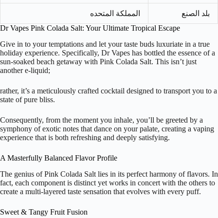
بلد الصنع
المملكة المتحده
Dr Vapes Pink Colada Salt: Your Ultimate Tropical Escape
Give in to your temptations and let your taste buds luxuriate in a true
holiday experience. Specifically, Dr Vapes has bottled the essence of a
sun-soaked beach getaway with Pink Colada Salt. This isn’t just
another e-liquid;
rather, it’s a meticulously crafted cocktail designed to transport you to a
state of pure bliss.
Consequently, from the moment you inhale, you’ll be greeted by a
symphony of exotic notes that dance on your palate, creating a vaping
experience that is both refreshing and deeply satisfying.
A Masterfully Balanced Flavor Profile
The genius of Pink Colada Salt lies in its perfect harmony of flavors. In
fact, each component is distinct yet works in concert with the others to
create a multi-layered taste sensation that evolves with every puff.
Sweet & Tangy Fruit Fusion