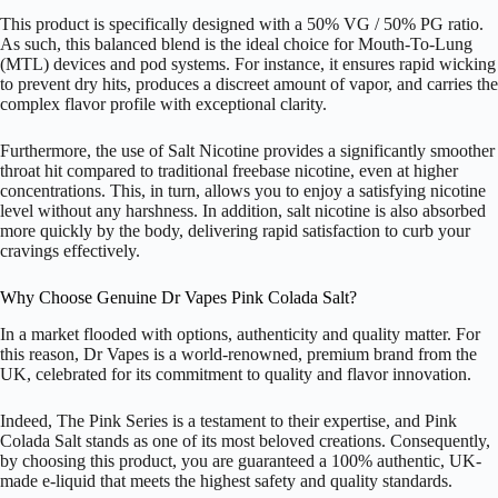
This product is specifically designed with a 50% VG / 50% PG ratio.
As such, this balanced blend is the ideal choice for Mouth-To-Lung
(MTL) devices and pod systems. For instance, it ensures rapid wicking
to prevent dry hits, produces a discreet amount of vapor, and carries the
complex flavor profile with exceptional clarity.
Furthermore, the use of Salt Nicotine provides a significantly smoother
throat hit compared to traditional freebase nicotine, even at higher
concentrations. This, in turn, allows you to enjoy a satisfying nicotine
level without any harshness. In addition, salt nicotine is also absorbed
more quickly by the body, delivering rapid satisfaction to curb your
cravings effectively.
Why Choose Genuine Dr Vapes Pink Colada Salt?
In a market flooded with options, authenticity and quality matter. For
this reason, Dr Vapes is a world-renowned, premium brand from the
UK, celebrated for its commitment to quality and flavor innovation.
Indeed, The Pink Series is a testament to their expertise, and Pink
Colada Salt stands as one of its most beloved creations. Consequently,
by choosing this product, you are guaranteed a 100% authentic, UK-
made e-liquid that meets the highest safety and quality standards.