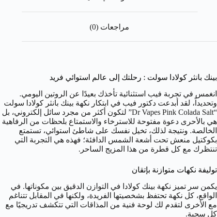
مراجعات (0)
بينك بانثر كولادا سولت : رحلتك إلى عالم استوائي فريد
انغمس في تجربة فيب استثنائية تأخذك بعيدًا عن الروتين اليومي.
وتحديداً، لقد أبدعت دكتور فيب في ابتكار نكهة بينك بانثر كولادا سولت
“Dr Vapes Pink Colada Salt” لتكون أكثر من مجرد سائل إلكتروني، بل
هي بالأحرى دعوة مفتوحة للاسترخاء والاستمتاع بلحظات من الرفاهية
الخالصة. ونتيجة لذلك، تخيل نفسك على شاطئ استوائي، تستمتع
بكوكتيل منعش تحت أشعة الشمس الدافئة؛ فهذه هي التجربة التي
تنتظرك مع كل قطرة من هذا المزيج الساحر.
توليفة نكهات متوازنة بإتقان
يكمن سر تميز نكهة بينك كولادا في التوازن الدقيق بين مكوناتها. في
الواقع، كل نكهة تحتفظ بشخصيتها الفريدة، ولكنها في المقابل تتناغم
مع الأخرى لتقدم لك لوحة فنية من المذاقات التي تتكشف تدريجيًا مع
كل سحبة.