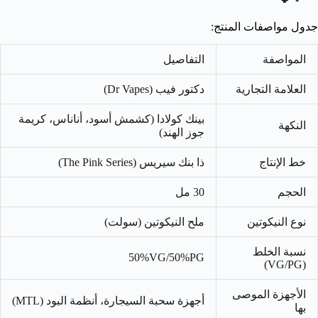
جدول مواصفات المنتج:
المواصفة
التفاصيل
العلامة التجارية
دكتور فيب (Dr Vapes)
بينك كولادا (كشمش أسود، أناناس، كريمة
النكهة
جوز الهند)
خط الإنتاج
ذا بنك سيريس (The Pink Series)
الحجم
30 مل
نوع النيكوتين
ملح النيكوتين (سولت)
نسبة الخلط
50%
V
G
/50%
PG
(VG/PG)
الأجهزة الموصى
أجهزة سحبة السيجارة، أنظمة البود (MTL)
بها