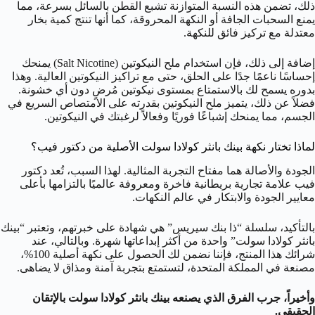
ذلك، تضمن هذه النسبة المتوازنة تشبع القطن بالسائل بسرعة، مما
يمنع السحبات الجافة أو النكهة المحروقة، كما أنها تنتج كمية بخار
معتدلة مع تركيز فائق للنكهة.
إضافة إلى ذلك، فإن استخدام ملح النيكوتين (Salt Nicotine) يمنحك
إحساسًا ناعمًا جدًا على الحلق، حتى مع تراكيز النيكوتين العالية. وهذا
بدوره يسمح لك بالاستمتاع بمستوى نيكوتين مُرضٍ دون أي خشونة.
فضلاً عن ذلك، يتميز ملح النيكوتين بقدرته على الامتصاص السريع في
الجسم، مما يمنحك إشباعًا فوريًا وفعالاً لرغبتك في النيكوتين.
لماذا تختار نكهة بينك بانثر كولادا سولت الأصلية من دكتور فيب؟
الجودة والأصالة هما مفتاح التجربة المثالية. لهذا السبب، تُعد دكتور
فيب علامة تجارية بريطانية فاخرة ومعروفة عالميًا بالتزامها بأعلى
معايير الجودة والابتكار في عالم النكهات.
بالتأكيد، سلسلة “ذا بنك سيريس” هي شهادة على خبرتهم، وتعتبر “بينك
بانثر كولادا سولت” واحدة من أكثر إبداعاتها شهرة. وبالتالي، عند
شرائك هذا المنتج، فإننا نضمن لك الحصول على نكهة أصلية 100%،
مصنعة في المملكة المتحدة، لتستمتع بتجربة آمنة ومذاق لا يضاهى.
وأخيراً، جرب الفرق الذي يصنعه بينك بانثر كولادا سولت بالإتقان
الحقيقي.