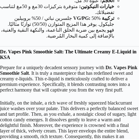
الحجم:
عبوة 30 مل.
خيارات النيكوتين:
متوفرة بتركيزات 30مغ و 50مغ لتناسب
تفضيلاتك.
تركيبة VG/PG:
50%
جلسرين نباتي /
50%
بروبيلين
جليكول. يوفر هذا المزيج المتوازن (
50/50
) توازنًا مثاليًا.
فهو يجمع بين ضربة الحلق الناعمة، والنكهة النقية والغنية،
بالإضافة إلى كمية البخار المُرضية.
Dr. Vapes Pink Smoothie Salt: The Ultimate Creamy E-Liquid in
KSA
Prepare for a uniquely decadent sensory journey with
Dr. Vapes Pink
Smoothie Salt
. It is truly a masterpiece that has redefined sweet and
creamy e-liquids. This e-liquid is meticulously crafted to deliver a
premium experience. Specifically, it blends contrasting notes into a
perfect harmony that will captivate you from the very first puff.
Initially, on the inhale, a rich wave of freshly squeezed blackcurrant
juice washes over your palate. This delivers a perfectly balanced sweet
and tart profile. Then, as you exhale, a nostalgic cloud of sugary, light
cotton candy emerges. It dissolves gently to leave a warm and
delightful finish. Moreover, the experience is crowned with a final
layer of thick, velvety cream. This layer envelops the entire blend,
providing a smooth, rich texture. Consequently, this makes it an