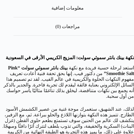
معلومات إضافية
مراجعات (0)
نكهة بينك بانثر سموثي سولت: المزيج الكريمي الأرقى في السعودية
استعد لرحلة حسية فريدة مع نكهة
بينك بانثر سموثي سولت
“Pink
Smoothie Salt”
من دكتور فيب. إنها بحق تحفة فنية أعادت تعريف
مفهوم النكهات الحلوة والكريمية في عالم الفيب. لقد تم تصميم هذا
السائل الإلكتروني بعناية فائقة ليقدم لك تجربة فاخرة. والجدير بالذكر
أنه يجمع بين نكهات متناقضة، ليخلق بذلك تناغمًا مثاليًا يأسر حواسك
من أول سحبة.
لذلك، عند الشهيق، ستغمرك موجة غنية من عصير الكشمش الأسود
الطازج. تتميز هذه النكهة بتوازنها اللاذع والحلو ببراعة. ثم، مع الزفير،
يتكشف لك عالم من الحنين سوف تستمتع بطعم حلوى القطن (غزل
البنات) السكرية والخفيفة، والتي تذوب بلطف لتترك أثرًا دافئًا ومبهجًا.
علاوة على ذلك، ما يميز هذه التجربة هو الطبقة النهائية من الكريمة