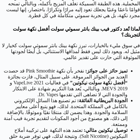
المخملية. هذه الطبقة السميكة تغلف المزيج بأكمله، وبالتالي تمنحه
قوامًا ناعمًا وغنيًا يجعلك تعود إليه مرارًا وتكرارًا. باختصار، إنها ليست
مجرد نكهة، بل هي تجربة سموثي متكاملة في كل قطرة.
لماذا تُعد دكتور فيب بينك بانثر سموثي سولت
أفضل نكهة سولت
لتجربتك؟
في سوق مليء بالخيارات، تبرز نكهة بينك بانثر سموثي سولت كخيار لا
مثيل له. ويعود ذلك ليس فقط لمذاقها الاستثنائي، بل أيضًا لجودتها
الموثوقة التي حازت على تقدير عالمي.
تميز حائز على جوائز:
نفخر بأن نكهة Pink Smoothie قد حصدت
العديد من الجوائز المرموقة. على سبيل المثال، فازت بجائزة
“أفضل نكهة سولت نيكوتين”
في فعاليات VapeLive 2021 و
MEVS 2019. وبالتالي، يُعد هذا التكريم شهادة على الابتكار
والجودة التي لا تضاهى التي تقدمها Dr. Vapes.
الجودة البريطانية الفائقة:
تم تصنيع هذا السائل الإلكتروني
بالكامل في المملكة المتحدة. لذلك، فهو يتبع أعلى معايير
السلامة والجودة. وهذا يضمن لك منتجًا نقيًا وموثوقًا. بالإضافة
إلى ذلك، هو مصنوع من أجود المكونات لتقديم تجربة فيب آمنة
وممتعة.
توصيل نيكوتين مثالي:
تعتمد هذه النكهة على تركيبة أملاح
النيكوتين (Salt Nicotine). ونتيجة لذلك، فهي توفر ضربة حلق