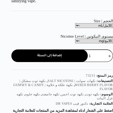
satisfying vape.
الحجم | Size
مستوى النيكوتين | Nicotine Level
إضافة إلى السلة
رمز المنتج:
73231
التصنيفات:
نكهات سولت | SALT NICOTINE
,
نكهة توت مشكل |
MIXED BERRY FLAVOR
,
نكهة علكة و حلاوة | GUMMY & CANDY
FLAVOR
الوسوم:
نكهه توت
,
نكهه توت احمر
,
نكهه حامضه
,
نكهه حلوه
,
نكهه
غزل البنات
العلامة التجارية:
دكتور فيب DR VAPES
اضغط على الشعار ادناه لمشاهدة المزيد من المنتجات للعلامة التجارية