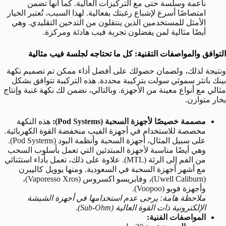
ناعمة وسلسة حتى مع التركيزات العالية. كما أنها تضمن
امتصاصًا أسرع لإشباع رغبتك بفعالية. لهذا السبب، تُعتبر الخيار
الأمثل للمستخدمين الذين ينتقلون من التدخين التقليدي. وهي
أيضًا مثالية لمن يفضلون تجربة فيب هادئة ومركزة.
التوافق والمواصفات التقنية: كل ما تحتاجه لجلسة فيب مثالية
ونتيجة لذلك، ولضمان حصولك على أفضل أداء ممكن تم تصميم نكهة
بينك بانثر سموثي سولت بتركيبة محددة. هذه التركيبة تتوافق بشكل
مثالي مع أنواع معينة من الأجهزة. وبالتالي، نضمن لك نكهة غنية وإنتاج
بخار متوازن.
مصممة خصيصًا لأجهزة السحبة (Pod Systems):
هذه النكهة
مخصصة للاستخدام في أجهزة الفيب منخفضة القوة الكهربائية.
على سبيل المثال، أجهزة السحبة وأنظمة البود (Pod Systems).
وهي أيضًا مناسبة لأجهزة المبتدئين التي تعمل بأسلوب السحب
من الفم إلى الرئة (MTL). علاوة على ذلك، تعمل بأداء استثنائي
مع أشهر أجهزة السحبة في السعودية. ومنها يوويل كاليبرن
(Uwell Caliburn)، وفابريسو اكسروس (Vaporesso Xros)،
وأجهزة فوبو (Voopoo).
ملاحظة هامة: يرجى عدم استخدامها في أجهزة الشيشة
الإلكترونية ذات القوة العالية (Sub-Ohm)
.
المواصفات الفنية: