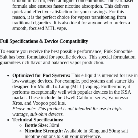
smooth throat hit, even at higher concentrations. The salt-based
formula also ensures faster nicotine absorption. This delivers
quick and effective satisfaction for your cravings. For this
reason, it is the perfect choice for vapers transitioning from
traditional cigarettes. It is also ideal for anyone who prefers a
smooth, focused MTL vape.
Full Specifications & Device Compatibility
To ensure you receive the best possible performance, Pink Smoothie
Salt has been formulated for specific devices. This special formulation
guarantees rich flavor and balanced vapor production.
Optimized for Pod Systems:
This e-liquid is intended for use in
low-wattage devices. For example, pod systems and starter kits
designed for Mouth-To-Lung (MTL) vaping. Furthermore, it
performs exceptionally well with popular devices in the KSA
market. These include the Uwell Caliburn series, Vaporesso
Xros, and Voopoo pod kits.
Please note: This product is not intended for use in high-
wattage, sub-ohm devices.
Technical Specifications:
Bottle Size:
30ml
Nicotine Strength:
Available in 30mg and 50mg salt
nicotine options to suit your preference.