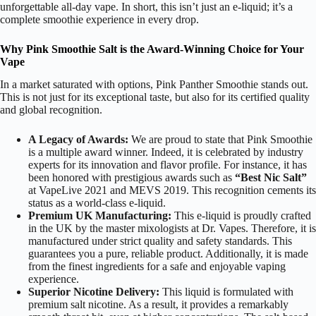
unforgettable all-day vape. In short, this isn’t just an e-liquid; it’s a
complete smoothie experience in every drop.
Why Pink Smoothie Salt is the Award-Winning Choice for Your
Vape
In a market saturated with options, Pink Panther Smoothie stands out.
This is not just for its exceptional taste, but also for its certified quality
and global recognition.
A Legacy of Awards:
We are proud to state that Pink Smoothie
is a multiple award winner. Indeed, it is celebrated by industry
experts for its innovation and flavor profile. For instance, it has
been honored with prestigious awards such as
“Best Nic Salt”
at VapeLive 2021 and MEVS 2019. This recognition cements its
status as a world-class e-liquid.
Premium UK Manufacturing:
This e-liquid is proudly crafted
in the UK by the master mixologists at Dr. Vapes. Therefore, it is
manufactured under strict quality and safety standards. This
guarantees you a pure, reliable product. Additionally, it is made
from the finest ingredients for a safe and enjoyable vaping
experience.
Superior Nicotine Delivery:
This liquid is formulated with
premium salt nicotine. As a result, it provides a remarkably