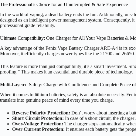
The Professional’s Choice for an Uninterrupted & Safe Experience
In the world of vaping, a dead battery ends the fun. Additionally, unsaf
designed as an intelligent power management system. Consequently, it e
professional-grade reliability.
Ultimate Compatibility: One Charger for All Your Vape Batteries & M
A key advantage of the Fenix Vape Battery Charger ARE-A4 is its excepti
Moreover, it efficiently charges newer types like the 21700 and 26650.
This feature is more than just compatibility; it’s a smart investment.
proofing.” This makes it an essential and durable piece of technology.
Multi-Layered Safety: Charge with Confidence and Complete Peace o
When it comes to lithium batteries, safety is an absolute necessity. Fe
translate into genuine peace of mind every time you charge.
Reverse Polarity Protection:
Don’t worry about inserting a batt
Short-Circuit Protection:
In case of a short circuit, the charger
Over-Voltage Protection:
The charger stops automatically when 
Over-Current Protection:
It ensures each battery gets the prope