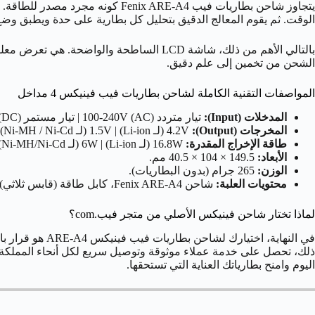
يتجاوز شاحن بطاريات فيب ARE-A4
الوقت. ثم يقوم المعالج الدقيق بتحليل كل بطارية على حدة ويطبق وضع 
بالتالي الأهم من ذلك، شاشة LCD الساطحة
الشحن من تخمين إلى علم دقيق.
المواصفات التقنية الكاملة لشاحن بطاريات فيب فينيكس 4 مداخل
المدخلات (Input):
تيار متردد (AC) 100-240V | تيار مستمر (DC) 12-24V.
المخرجات (Output):
4.2V (لـ Li-ion) | 1.5V (لـ Ni-MH / Ni-Cd).
طاقة الإخراج المقدرة:
16.8W (لـ Li-ion) | 6W (لـ Ni-MH/Ni-Cd).
الأبعاد:
149.5 × 104 × 40.5 مم.
الوزن:
265 جرام (بدون البطاريات).
محتويات العلبة:
شاحن Fenix ARE-A4، كابل طاقة (قابس ثلاثي)، دليل المستخدم.
لماذا تختار شاحن فينيكس الأصلي من متجر فيب.com؟
اليوم وامنح بطارياتك العناية التي تستحقها.