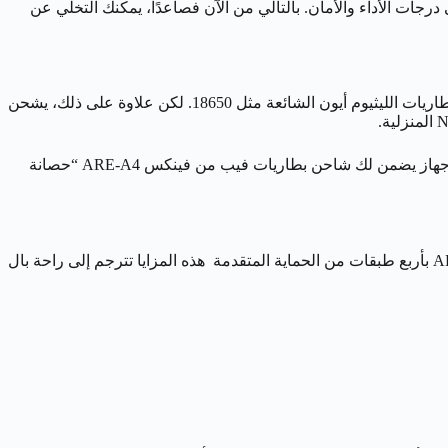
 لك أقصى درجات الأداء والأمان. بالتالي من الآن فصاعدًا، يمكنك التخلي عن
إحدى أكبر مزايا شاحن فينيكس ARE-A4 هي مرونته الاستثنائية. في الواقع، تم تصميمه ليكون الشاحن الوحيد الذي ستحتاجه. لذلك هو يدعم بطاريات الليثيوم أيون الشائعة مثل 18650. لكن علاوة على ذلك، يشحن
هذه الميزة ليست مجرد توافق، بل هي استثمار ذكي. حيث أن سوق الفيب يتطور باستمرار. ونتيجة لذلك، لن تضطر لشراء شاحن جديد مع كل جهاز يضمن لك شاحن بطاريات فيب من فينكس ARE-A4 “حصانة
عندما يتعلق الأمر ببطاريات الليثيوم، فإن الأمان ضرورة قصوى. لذلك يدرك مصممو Fenix ذلك تمامًا. لكن لهذا السبب، تم تزويد شاحن ARE-A4 بأربع طبقات من الحماية المتقدمة هذه المزايا تترجم إلى راحة بال