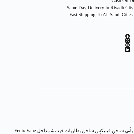
F
في عالم الفيب، البطارية الفارغة تعني نهاية التجربة الممتعة. بالإضافة إلى ذلك، يمثل الشحن غير الآمن تهديدًا حقيقيًا لأجهزتك وسلامتك. لذلك، يأتي شاحن فينيكس شاحن بطاريات فيب 4 مداخل Fenix Vape