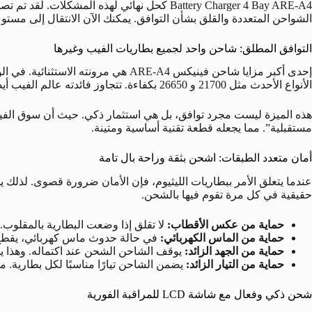
Battery Charger 4 Bay ARE-A4 كحل نهائي لهذ
الشواحن المتعددة والقلق بشأن التوافق. يمكنك الآن الانتقال إلى مستو
التوافق المطلق: شاحن واحد لجميع بطاريات الفيب وغيرها
الأنواع الأحدث مثل 21700 و 26650 بكفاءة. تتجاوز فائدته عالم الفيب أيضًا. على سبيل المثال، يمكنك استخدامه لشحن بطاريات Ni-MH و Ni-Cd المنزلية.
مستقبلية”. مما يجعله قطعة تقنية أساسية ومتينة.
أمان متعدد الطبقات: اشحن بثقة وراحة بال تامة
حقيقية في كل مرة تقوم فيها بالشحن.
حماية من عكس الأقطاب:
لا تقلق إذا وضعت البطارية بالمقلوب.
حماية من الماس الكهربائي:
في حالة حدوث ماس كهربائي، يقطع ال
حماية من الجهد الزائد:
يوقف الشاحن الشحن عند اكتماله. وهذا يم
حماية من التيار الزائد:
يضمن الشاحن تيارًا مناسبًا لكل بطارية. 
شحن ذكي وفعال مع شاشة LCD للمراقبة الفورية