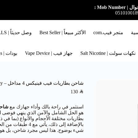
ل | Mob Number :
051010018
سية
متجر فيب.com
الأكثر مبيعاً | Best Seller
وصل حديثاً | NEW ARRIVALS
نكهات سولت | Salt Nicotine
جهاز فيب | Vape Device
بودات | Pods
شاحن بطاريات فيب فينيكس 4 مداخل – Fenix Vape Battery Charger 4 Bay
130
SAR
استثمر في راحة بالك وأداء جهازك مع
شاحن ب
شيء بوضوح. هذا ليس مجرد شاحن، بل هو ض