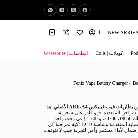
اخبار الفيب | Vape News
معلومات عنا | About Us
كويلات | Coils
الملحقات | Accessories
طاريات فيب فينيكس ARE-A4 الأصلي
. هذا
هو الحل الشامل والآمن الذي ينهي فوضى الشواحن المتعددة. فهو قادر على شحن 4
بطاريات مختلفة الأحجام والأنواع (بما في ذلك 18650، 20700، و 21700) في وقت واحد.
بالإضافة إلى ذلك، يأتي مع 4 طبقات من الحماية المتقدمة وشاشة LCD ذكية لمراقبة كل
مان لأداء مستمر وآمن لتجربة فيب لا تتوقف.