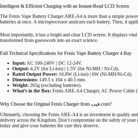
Intelligent & Efficient Charging with an Instant-Read LCD Screen
The Fenix Vape Battery Charger ARE-A4 is more than a simple power sour
batteries at once. A microprocessor analyzes each battery. Then, it appl
Most importantly, it has a bright and clear LCD screen. It displays vital
transformed from guesswork into an exact science.
Full Technical Specifications for Fenix Vape Battery Charger 4 Bay
Input:
AC 100-240V | DC 12-24V.
Output:
4.2V (for Li-ion) | 1.5V (for Ni-MH / Ni-Cd).
Rated Output Power:
16.8W (Li-ion) | 6W (Ni-MH/Ni-Cd).
Dimensions:
149.5 x 104 x 40.5 mm.
Weight:
265g (excluding batteries).
What’s in the Box:
Fenix ARE-A4 Charger, AC Power Cable (
Why Choose the Original Fenix Charger from فيب.com?
Ultimately, choosing the Fenix ARE-A فيب.com, you are guaranteed a 100% original product. Furthermore, you get reliable customer service and fast
delivery across the Kingdom. Don’t compromise on the safety of your 
today and give your batteries the care they deserve.