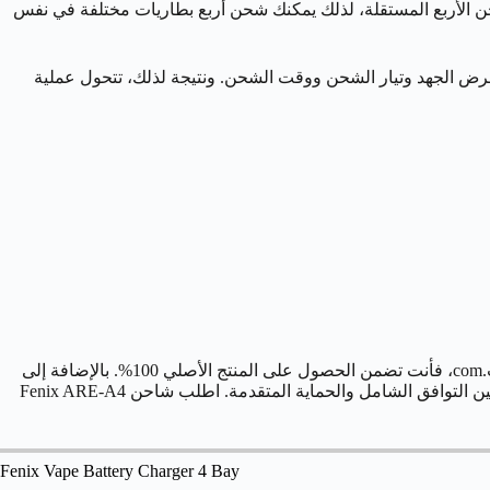
بفضل قنوات الشحن الأربع المستقلة، لذلك يمكنك شحن أربع بطاريات مختلفة في نفس
لتنقل بين عرض الجهد وتيار الشحن ووقت الشحن. ونتيجة لذلك، تتحول عملية
في النهاية، اختيارك لشاحن بطاريات فيب فينيكس ARE-A4 هو قرار بالاستثمار في الجودة والأمان. وعندما تشتري هذا الشاحن من متجر فيب.com، فأنت تضمن الحصول على المنتج الأصلي 100%. بالإضافة إلى
ذلك، تحصل على خدمة عملاء موثوقة وتوصيل سريع لكل أنحاء المملكة. لا تساوم على سلامة أجهزتك. لذلك، اختر الحل الاحترافي الذي يجمع بين التوافق الشامل والحماية المتقدمة. اطلب شاحن Fenix ARE-A4
Fenix Vape Battery Charger 4 Bay