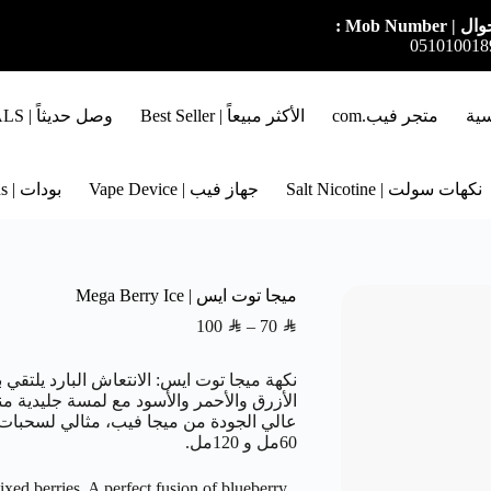
ل | Mob Number :
051010018
سية
متجر فيب.com
الأكثر مبيعاً | Best Seller
وصل حديثاً | NEW ARRIVALS
نكهات سولت | Salt Nicotine
جهاز فيب | Vape Device
بودات | Pods
ميجا توت ايس | Mega Berry Ice
100
SAR
–
70
SAR
نكهة ميجا توت ايس: الانتعاش البارد يلتقي 
الأزرق والأحمر والأسود مع لمسة جليدية م
عالي الجودة من ميجا فيب، مثالي لسحبات غ
60مل و 120مل.
xed berries. A perfect fusion of blueberry,