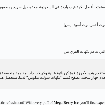
ستمتع بأفضل نكهة فيب باردة في السعودية، مع توصيل سريع ومضمون من
وت أحمر، توت أسود، ايس)
لتي تدعم نكهات الفري بيز.
تخدم هذه الأجهزة قوة كهربائية عالية وكويلات ذات مقاومة منخفضة (Sub-Ohm) لإنتاج بخار كثيف. من ناحية أخرى،
دم جهاز سحبة، تصفح قسم “نكهات سولت نيكوتين” لدينا. ستحصل هناك 
rctic refreshment? With every puff of
Mega Berry Ice
, you’ll first exp