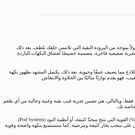
لاً بموجة من البرودة النقية التي تلامس حلقك بلطف. بعد ذلك
لتجربة صقيعية فاخرة، مصممة خصيصًا لعشاق النكهات الباردة
لاذع مما يضيف عمقًا وحيوية. بعد ذلك، يكتمل المشهد بظهور نكهة
 فهو يقدم توازنًا مثاليًا بين الحلاوة والانتعاش.
تشتهر هذه الشركة باستخدامها لأجود المكونات فقط. وبالتالي، هي تضمن تجربة فيب نقية وغنية وخالية من أي طعم
خاصة بك.
بتركيبة الفري بيز (Freebase) أداءً استثنائيًا. وهذا ينطبق سواء كنت تستخدم أجهزة الشيشة الإلكترونية (Vape Mods) القوية التي تنتج سحبًا كثيفة، أو أنظمة البود (Pod Systems)
قاء النكهة. علاوة على ذلك، وبفضل توازنها المثالي بين الجلسرين النباتي والبروبيلين غليكول (70VG/30PG)، ستحصل على سحب بخار كثيفة ومرضية. كما ستستمتع بنكهة واضحة وقوية