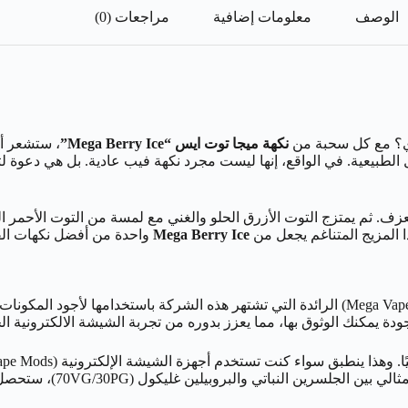
الوصف
معلومات إضافية
مراجعات (0)
دي؟ مع كل سحبة من
نكهة ميجا توت ايس “Mega Berry Ice”
، ستشعر أو
 الطبيعية. في الواقع، إنها ليست مجرد نكهة فيب عادية. بل هي دعوة 
زف. ثم يمتزج التوت الأزرق الحلو والغني مع لمسة من التوت الأحمر ال
هذا المزيج المتناغم يجعل من
Mega Berry Ice
واحدة من أفضل نكهات الفيب،
في الواقع تم إنتاج هذا السائل الإلكتروني الفاخر من شركة ميجا فيب (Mega Vape) الرائدة التي 
 يمكنك الوثوق بها، مما يعزز بدوره من تجربة الشيشة الالكترونية ال
المتطورة التي تركز على ن