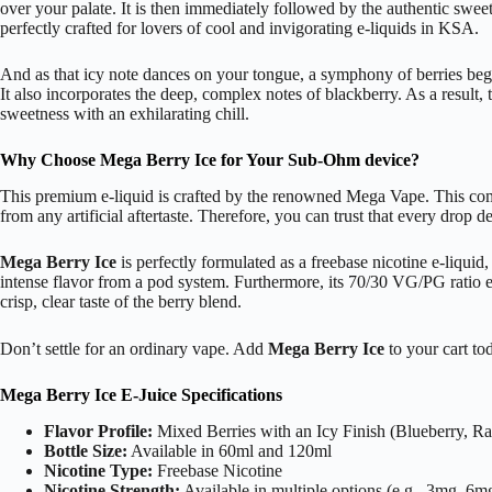
over your palate. It is then immediately followed by the authentic sweetn
perfectly crafted for lovers of cool and invigorating e-liquids in KSA.
And as that icy note dances on your tongue, a symphony of berries begins 
It also incorporates the deep, complex notes of blackberry. As a result,
sweetness with an exhilarating chill.
Why Choose Mega Berry Ice for Your Sub-Ohm device?
This premium e-liquid is crafted by the renowned Mega Vape. This compa
from any artificial aftertaste. Therefore, you can trust that every drop d
Mega Berry Ice
is perfectly formulated as a freebase nicotine e-liqui
intense flavor from a pod system. Furthermore, its 70/30 VG/PG ratio e
crisp, clear taste of the berry blend.
Don’t settle for an ordinary vape. Add
Mega Berry Ice
Mega Berry Ice E-Juice Specifications
Flavor Profile:
Mixed Berries with an Icy Finish (Blueberry, Ra
Bottle Size:
Available in 60ml and 120ml
Nicotine Type:
Freebase Nicotine
Nicotine Strength:
Available in multiple options (e.g., 3mg, 6m