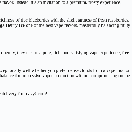
 flavor. Instead, it’s an invitation to a premium, frosty experience,
chness of ripe blueberries with the slight tartness of fresh raspberries.
ga Berry Ice
one of the best vape flavors, masterfully balancing fruity
uently, they ensure a pure, rich, and satisfying vape experience, free
s exceptionally well whether you prefer dense clouds from a vape mod or
ct balance for impressive vapor production without compromising on the
to your cart today and discover the best iced vape flavor in KSA, with fast and reliable delivery from فيب.com!