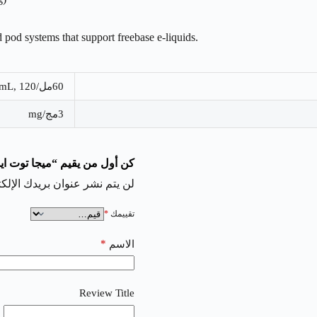
 pod systems that support freebase e-liquids.
60مل/mL, 120مل/mL
3مج/mg
كن أول من يقيم “ميجا توت ايس | Berry Ice
لن يتم نشر عنوان بريدك الإلكت
تقييمك
*
*
الاسم
Review Title