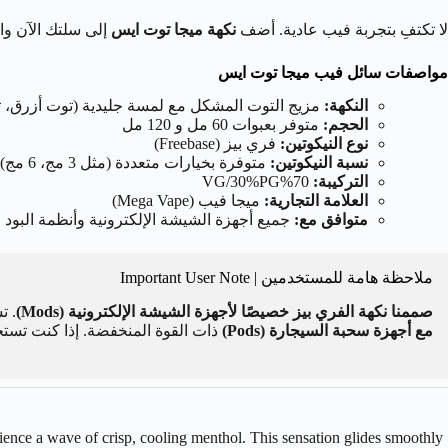
لا تكتفِ بتجربة فيب عادية. أضف
نكهة ميجا توت ايس
إلى سلتك الآن وا
مواصفات سائل فيب ميجا توت ايس
النكهة:
مزيج التوت المشكل مع لمسة جليدية (توت أزرق، ت
الحجم:
متوفر بعبوات 60 مل و 120 مل
نوع النيكوتين:
فري بيز (Freebase)
نسبة النيكوتين:
متوفرة بخيارات متعددة (مثل 3 مج، 6 مج)
التركيبة:
70%
PG
/30%
G
V
العلامة التجارية:
ميجا فيب (Mega Vape)
متوافق مع:
جميع أجهزة الشيشة الإلكترونية وأنظمة البود ا
ملاحظة هامة للمستخدمين | Important User Note
صممنا نكهة الفري بيز خصيصًا لأجهزة الشيشة الإلكترونية (Mods)
. تس
مع أجهزة سحبة السيجارة (Pods)
ذات القوة المنخفضة. إذا كنت تستخ
erience a wave of crisp, cooling menthol. This sensation glides smoothly