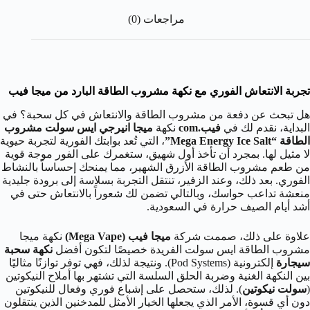
مراجعات (0)
تجربة الانتعاش الفوري مع نكهة مشروب الطاقة البارد من ميجا فيب
هل تبحث عن دفعة من مشروب الطاقة والانتعاش في كل سحبة؟ في
البداية، نقدم لك في
فيب.com
نكهة
ميجا انيرجي ايس سولت مشروب
الطاقة “Mega Energy Ice Salt”
، التي تُعد بوابتك الفورية لتجربة حيوية
لا مثيل لها. بمجرد أن تأخذ أول شهيق، ستغمرك على الفور موجة قوية
من طعم مشروب الطاقة الأزرق الشهير، مما يمنحك إحساساً بالنشاط
الفوري. بعد ذلك، وعند الزفير، تنتقل التجربة بسلاسة إلى برودة جليدية
منعشة تداعب حواسك، وبالتالي تضمن لك شعوراً بالانتعاش حتى في
أشد أيام الصيف حرارة في السعودية.
علاوة على ذلك، صممت شركة
ميجا فيب (Mega Vape)
نكهة ميجا
مشروب الطاقة ايس سولت الفريدة خصيصًا لتكون أفضل
نكهة سحبة
سيجارة
إلكترونية (Pod Systems). ونتيجة لذلك، فهي توفر توازنًا مثاليًا
بين النكهة الغنية وضربة الحلق السلسة التي تشتهر بها أملاح النيكوتين
(
سولت نيكوتين
). لذلك، ستحصل على إشباع فوري وفعال للنيكوتين
دون أي قسوة، الأمر الذي يجعلها الخيار الأمثل للمدخنين الذين ينتقلون