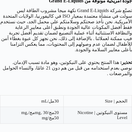
جودة أمريكية موثوقة من Grand E-Liquids
تصنّع شركة Grand E-Liquids نكهة ميجا مشروب الطاقة ايس
سولت في منشأة معتمدة بمعيار ISO في كاليفورنيا، الولايات المتحدة
الأمريكية. نحن نأخذ صحتكم وسلامتكم على محمل الجد، حيث نستخدم
فقط أفضل المكونات عالية الجودة ونطبق أعلى معايير الرعاية
والنظافة الاستثنائية أثناء عملية التصنيع لضمان تقديم أفضل تجربة
فيب ممكنة لعملائنا . بالإضافة إلى ذلك، نحن نجهز كل عبوة بغطاء آمن
للأطفال لضمان عدم وصولهم إلى المحتويات، مما يعكس التزامنا
بأعلى معايير السلامة والجودة.
تحذير:
هذا المنتج يحتوي على النيكوتين، وهو مادة تسبب الإدمان.
نوصي بعدم استخدامه من قبل من هم دون 21 عامًا، والنساء الحوامل
والمرضعات .
الحجم | Size
30مل/mL
مستوى النيكوتين | Nicotine
20مج/mg, 30مج/mg,
Level
50مج/mg