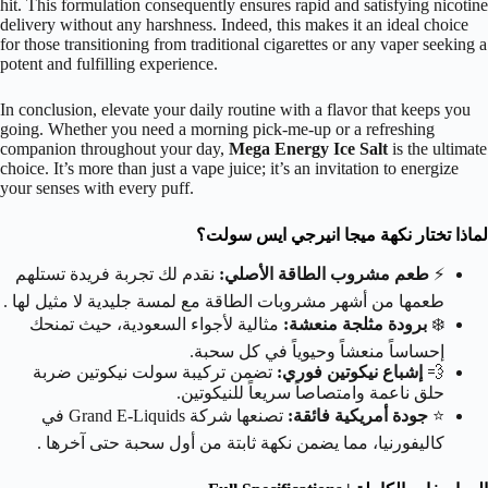
hit. This formulation consequently ensures rapid and satisfying nicotine
delivery without any harshness. Indeed, this makes it an ideal choice
for those transitioning from traditional cigarettes or any vaper seeking a
potent and fulfilling experience.
In conclusion, elevate your daily routine with a flavor that keeps you
going. Whether you need a morning pick-me-up or a refreshing
companion throughout your day,
Mega Energy Ice Salt
is the ultimate
choice. It’s more than just a vape juice; it’s an invitation to energize
your senses with every puff.
لماذا تختار نكهة ميجا انيرجي ايس سولت؟
⚡
طعم مشروب الطاقة الأصلي:
نقدم لك تجربة فريدة تستلهم
طعمها من أشهر مشروبات الطاقة مع لمسة جليدية لا مثيل لها .
❄️
برودة مثلجة منعشة:
مثالية لأجواء السعودية، حيث تمنحك
إحساساً منعشاً وحيوياً في كل سحبة.
💨
إشباع نيكوتين فوري:
تضمن تركيبة سولت نيكوتين ضربة
حلق ناعمة وامتصاصاً سريعاً للنيكوتين.
⭐
جودة أمريكية فائقة:
تصنعها شركة Grand E-Liquids في
كاليفورنيا، مما يضمن نكهة ثابتة من أول سحبة حتى آخرها .