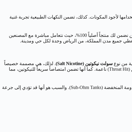
فيب المليء بالخيارات، تبرز جودة المنتج وأصالته كعامل حاسم. ومن هذا المنطلق، تتميز نكهات ميجا فيب (Mega Vape) باستخدامها لأجود المكونات. كذلك، تضمن النكهات الطبيعية تجربة غنية
، فإنك لا تحصل فقط على منتج عالي الجودة. بل الأهم من ذلك، تحصل أيضاً على وعد بالثقة. فنحن نضمن لك منتجاً أصلياً 100%، حيث نتعامل مباشرة مع المصنعين
 يغطي جميع مدن المملكة، من الرياض وجدة لكل حي ومدينة.
هة من نوع
سولت نيكوتين (Salt Nicotine)
. لذلك، هي مصممة خصيصاً
لتعمل بكفاءة مع أجهزة السحبة منخفضة القوة. وهذا يشمل أنظمة الفيب من الفم إلى الرئة (MTL). ونتيجة لذلك، توفر هذه الأجهزة ضربة حلق (Throat Hit) ناعمة. كما أنها تضمن امتصاصاً سريعاً للنيكوتين، مما
لا يُنصح باستخدام نكهات السولت نيكوتين مع الشيشة الإلكترونية ذات القوة العالية. وبالمثل، يجب تجنبها مع الخزانات ذات المقاومة المنخفضة (Sub-Ohm Tanks). والسبب هو أنها قد تؤدي إلى جرعة