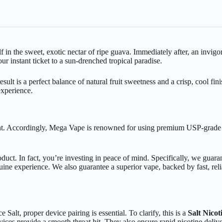
f in the sweet, exotic nectar of ripe guava. Immediately after, an invig
 your instant ticket to a sun-drenched tropical paradise.
lt is a perfect balance of natural fruit sweetness and a crisp, cool finis
experience.
unt. Accordingly, Mega Vape is renowned for using premium USP-grade in
roduct. In fact, you’re investing in peace of mind. Specifically, we guar
ine experience. We also guarantee a superior vape, backed by fast, reli
alt, proper device pairing is essential. To clarify, this is a
Salt Nicot
ices provide a smooth throat hit. They also ensure rapid nicotine deliv