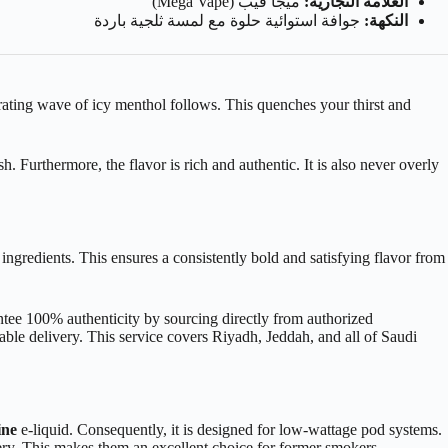
العلامة التجارية:
ميجا فيب (Mega Vape)
النكهة:
جوافة استوائية حلوة مع لمسة ثلجية باردة
orating wave of icy menthol follows. This quenches your thirst and
h. Furthermore, the flavor is rich and authentic. It is also never overly
gredients. This ensures a consistently bold and satisfying flavor from
antee 100% authenticity by sourcing directly from authorized
able delivery. This service covers Riyadh, Jeddah, and all of Saudi
ine
e-liquid. Consequently, it is designed for low-wattage pod systems.
ery. This makes them an excellent choice for former smokers.