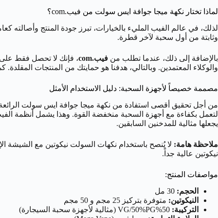
لماذا تختار نكهة ميجا جوافة ايس سولت من فيب.com؟
وثابتة من أول سحبة لآخر قطرة.
بالإضافة إلى ذلك، عندما تطلب من
فيب.com
والوكلاء المعتمدين. وبالتالي، هدفنا هو حمايتك من المنتجات المقلد
مصممة خصيصاً لأجهزة السحبة: دليل الاستخدام الأمثل
من أجل تحقيق أقصى استفادة من نكهة ميجا جوافة ايس سولت الرائعة، 
يجعلها مثالية للمدخنين السابقين.
ملاحظة هامة:
نيكوتين عالية جداً.
مواصفات المنتج:
الحجم:
30 مل
النيكوتين:
متوفرة بتركيز 25 مجم و 50 مجم
التركيبة:
50%
PG
/50%
G
V
(مثالية لأجهزة سحبة السيجارة)