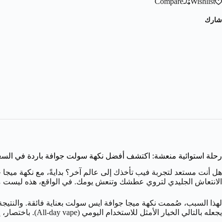
Compare
Wishlist
شارك
رحلة استوائية منعشة: اكتشف أفضل نكهة سولت جوافة باردة في السع
الانتعاش الجليدي لتروي عطشك وتنعش يومك. في الواقع، هذه ليست 
لهذا السبب، صُممت نكهة ميجا جوافة ايس سولت بعناية فائقة. والنتيجة ه
يجعله بالتالي الخيار الأمثل للاستخدام اليومي (All-day vape). باختصار، إنها النكهة التي كنت تبحث عنها، فهي تجدد طاقتك وتضيف لمسة من الفخامة لتجربة الفيب الخاصة بك.