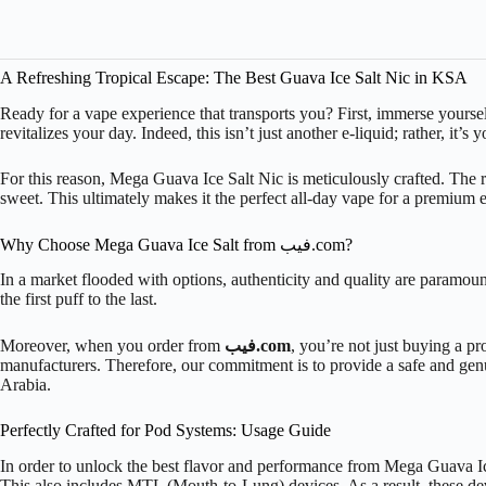
A Refreshing Tropical Escape: The Best Guava Ice Salt Nic in KSA
Ready for a vape experience that transports you? First, immerse yoursel
revitalizes your day. Indeed, this isn’t just another e-liquid; rather, it’s
For this reason, Mega Guava Ice Salt Nic is meticulously crafted. The resu
sweet. This ultimately makes it the perfect all-day vape for a premium 
Why Choose Mega Guava Ice Salt from فيب.com?
In a market flooded with options, authenticity and quality are paramo
the first puff to the last.
, you’re not just buying a p
فيب.com
Moreover, when you order from
manufacturers. Therefore, our commitment is to provide a safe and genu
Arabia.
Perfectly Crafted for Pod Systems: Usage Guide
In order to unlock the best flavor and performance from Mega Guava Ice S
This also includes MTL (Mouth-to-Lung) devices. As a result, these dev