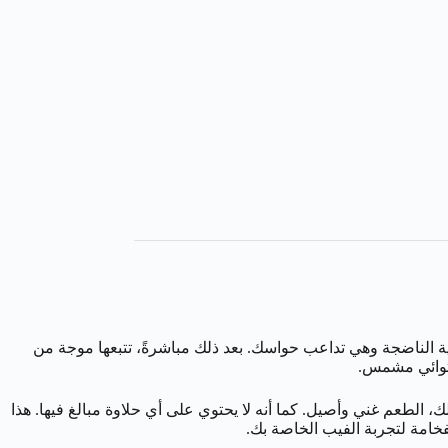
 ميجا جوافة ايس سولت “Mega Guava Ice Salt” تخيل حلاوة الجوافة الاستوائية الناضجة وهي تداعب حواسك. بعد ذلك مباشرةً، تتبعها موجة من
ستوائي مشمس.
، الطعم غني وأصيل. كما أنه لا يحتوي على أي حلاوة مبالغ فيها. هذا