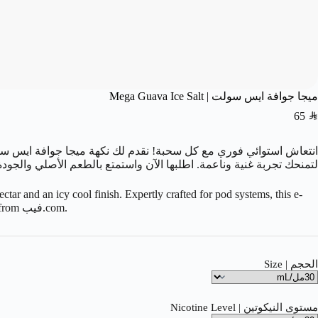
ميجا جوافة ايس سولت | Mega Guava Ice Salt
65
SAR
انتعاش استوائي فوري مع كل سحبة! نقدم لك نكهة ميجا جوافة ايس سولت
لتمنحك تجربة غنية وناعمة. اطلبها الآن واستمتع بالطعم الأصلي والجودة ال
tar and an icy cool finish. Expertly crafted for pod systems, this e-
liquid delivers a rich flavor and a satisfyingly smooth throat hit. Order now for an authentic, premium vaping experience from فيب.com.
الحجم | Size
مستوى النيكوتين | Nicotine Level