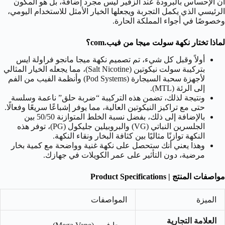
أن الإحساس بالبرودة عند الزفير ليس مجرد إضافة، بل هو المكون
الرئيسي الذي يكمل التجربة ويجعلها الخيار الأمثل للاستخدام اليومي،
وخصوصًا في أجواء المملكة الحارة.
لماذا تختار نكهة سولت ميجا من فيب.com؟
أولاً وقبل كل شيء، تم تصميم نكهة ميجا مانجو فراولة ايس
بتركيبة سولت نيكوتين (Salt Nicotine)، مما يجعله الخيار المثالي
لأجهزة سحبة السيجارة (Pod Systems) وأنظمة الفيب من الفم
إلى الرئة (MTL).
ونتيجة لذلك، تضمن هذه التركيبة “ضربة حلق” ناعمة وسلسة
حتى مع تراكيز النيكوتين العالية، مما يوفر إشباعًا سريعًا وفعالًا.
بالإضافة إلى ذلك، بفضل نسبة الخلط المتوازنة
50/50
بين
الجلسرين النباتي (VG) والبروبيلين جليكول (PG)، توفر هذه
النكهة توازنًا مثاليًا بين كثافة البخار ونقاء النكهة.
وهذا يعني أنك ستحصل على نكهة غنية وواضحة مع كمية بخار
مرضية، دون التأثير على عمر الكويلات في جهازك.
مواصفات المنتج | Product Specifications
الميزة
المواصفات
العلامة التجارية