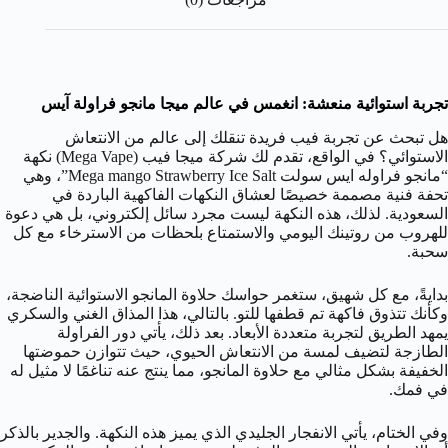
تجربة استوائية منعشة: انغمس في عالم ميجا مانجو فراولة آيس
هل تبحث عن تجربة فيب فريدة تنقلك إلى عالم من الانتعاش
الاستوائي؟ في الواقع، تقدم لك شركة ميجا فيب (Mega Vape) نكهة
“مانجو فراوله ايس سولت Mega mango Strawberry Ice Salt”، وهي
تحفة فنية مصممة خصيصًا لعشاق النكهات الفاكهية الباردة في
السعودية. لذلك، هذه النكهة ليست مجرد سائل إلكتروني، بل هي دعوة
للهروب من روتينك اليومي والاستمتاع بلحظات من الاسترخاء مع كل
سحبة.
بدايةً، مع كل شهيق، ستغمر حواسك حلاوة المانجو الاستوائية الناضجة،
وكأنك تتذوق فاكهة تم قطفها للتو. بالتالي، هذا المذاق الغني والسكري
يمهد الطريق لتجربة متعددة الأبعاد. بعد ذلك، يأتي دور الفراولة
الطازجة لتضيف لمسة من الانتعاش الحيوي، حيث تتوازن حموضتها
الخفيفة بشكل مثالي مع حلاوة المانجو، مما ينتج عنه تناغمًا لا مثيل له
في فمك.
وفي الختام، يأتي الانفجار الجليدي الذي يميز هذه النكهة. والجدير بالذكر