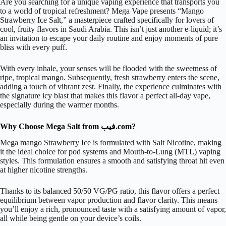
Are you searching for a unique vaping experience that transports you
to a world of tropical refreshment? Mega Vape presents “Mango
Strawberry Ice Salt,” a masterpiece crafted specifically for lovers of
cool, fruity flavors in Saudi Arabia. This isn’t just another e-liquid; it’s
an invitation to escape your daily routine and enjoy moments of pure
bliss with every puff.
With every inhale, your senses will be flooded with the sweetness of
ripe, tropical mango. Subsequently, fresh strawberry enters the scene,
adding a touch of vibrant zest. Finally, the experience culminates with
the signature icy blast that makes this flavor a perfect all-day vape,
especially during the warmer months.
Why Choose Mega Salt from فيب.com?
Mega mango Strawberry Ice is formulated with Salt Nicotine, making
it the ideal choice for pod systems and Mouth-to-Lung (MTL) vaping
styles. This formulation ensures a smooth and satisfying throat hit even
at higher nicotine strengths.
Thanks to its balanced
50/50
VG/PG ratio, this flavor offers a perfect
equilibrium between vapor production and flavor clarity. This means
you’ll enjoy a rich, pronounced taste with a satisfying amount of vapor,
all while being gentle on your device’s coils.