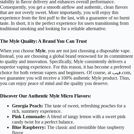
stability in flavor delivery and enhances overall performance.
Consequently, you get a smooth airflow and authentic, clean flavors
that are not overly sweet. More importantly, you will enjoy this
experience from the first puff to the last, with a guarantee of no burnt
taste. In short, it is the perfect experience for users transitioning from
traditional smoking and looking for a reliable alternative.
The Myle Quality: A Brand You Can Trust
When you choose
Myle
, you are not just choosing a disposable vape.
Instead, you are choosing a global brand renowned for its commitment
to quality and innovation. Specifically, Myle consistently delivers a
superior vaping experience. For this reason, it has become a preferred
choice for both veteran vapers and beginners. Of course, at فيب.com,
we guarantee you will receive a 100% authentic Myle product. Thus,
you can enjoy peace of mind and the quality you deserve.
Discover Our Authentic Myle Micro Flavors:
Georgia Peach:
The taste of sweet, refreshing peaches for a
rich, summery experience.
Pink Lemonade:
A blend of tangy lemon with a sweet pink
candy twist for a perfect balance.
Blue Raspberry:
The classic and irresistible blue raspberry
flavor.