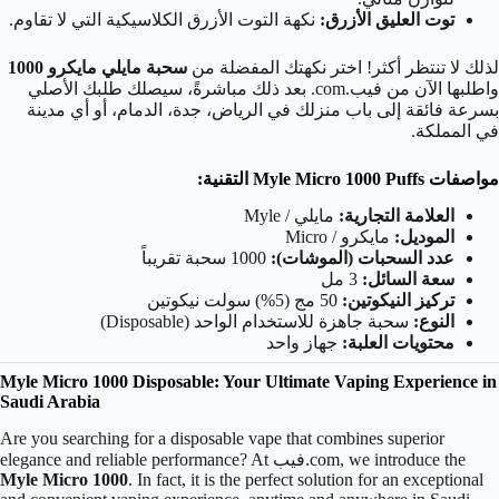
توت العليق الأزرق:
نكهة التوت الأزرق الكلاسيكية التي لا تقاوم.
لذلك لا تنتظر أكثر! اختر نكهتك المفضلة من
سحبة مايلي مايكرو 1000
واطلبها الآن من فيب.com. بعد ذلك مباشرةً، سيصلك طلبك الأصلي
بسرعة فائقة إلى باب منزلك في الرياض، جدة، الدمام، أو أي مدينة
في المملكة.
مواصفات Myle Micro 1000 Puffs التقنية:
العلامة التجارية:
مايلي / Myle
الموديل:
مايكرو / Micro
عدد السحبات (الموشات):
1000 سحبة تقريباً
سعة السائل:
3 مل
تركيز النيكوتين:
50 مج (5%) سولت نيكوتين
النوع:
سحبة جاهزة للاستخدام الواحد (Disposable)
محتويات العلبة:
جهاز واحد
Myle Micro 1000 Disposable: Your Ultimate Vaping Experience in
Saudi Arabia
Are you searching for a disposable vape that combines superior
elegance and reliable performance? At فيب.com, we introduce the
Myle Micro 1000
. In fact, it is the perfect solution for an exceptional