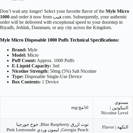
Don’t wait any longer! Select your favorite flavor of the
Myle Micro
and order it now from فيب.com. Subsequently, your authentic
1000
order will be delivered with exceptional speed to your doorstep in
Riyadh, Jeddah, Dammam, or any city across the Kingdom.
Myle Micro Disposable 1000 Puffs Technical Specifications:
Brand:
Myle
Model:
Micro
Puff Count:
Approx. 1000 Puffs
E-Liquid Capacity:
3ml
Nicotine Strength:
50mg (5%) Salt Nicotine
Type:
Disposable Single-Use Device
Box Contents:
1 Device
مستوى
50مج/mg
النيكوتين |
Nicotine Level
توت ازرق Blue Raspberry, خوخ جورجيا
النكهة | Flavor
Georgia Peach, ليمون وردي Pink Lemonade