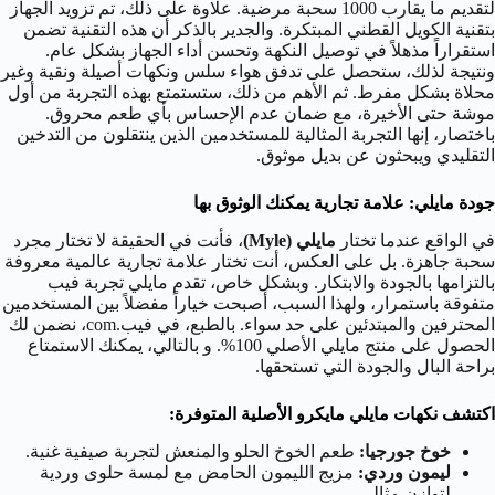
لتقديم ما يقارب 1000 سحبة مرضية. علاوة على ذلك، تم تزويد الجهاز
بتقنية الكويل القطني المبتكرة. والجدير بالذكر أن هذه التقنية تضمن
استقراراً مذهلاً في توصيل النكهة وتحسن أداء الجهاز بشكل عام.
ونتيجة لذلك، ستحصل على تدفق هواء سلس ونكهات أصيلة ونقية وغير
محلاة بشكل مفرط. ثم الأهم من ذلك، ستستمتع بهذه التجربة من أول
موشة حتى الأخيرة، مع ضمان عدم الإحساس بأي طعم محروق.
باختصار، إنها التجربة المثالية للمستخدمين الذين ينتقلون من التدخين
التقليدي ويبحثون عن بديل موثوق.
جودة مايلي: علامة تجارية يمكنك الوثوق بها
في الواقع عندما تختار
مايلي (Myle)
، فأنت في الحقيقة لا تختار مجرد
سحبة جاهزة. بل على العكس، أنت تختار علامة تجارية عالمية معروفة
بالتزامها بالجودة والابتكار. وبشكل خاص، تقدم مايلي تجربة فيب
متفوقة باستمرار، ولهذا السبب، أصبحت خياراً مفضلاً بين المستخدمين
المحترفين والمبتدئين على حد سواء. بالطبع، في فيب.com، نضمن لك
الحصول على منتج مايلي الأصلي 100%. و بالتالي، يمكنك الاستمتاع
براحة البال والجودة التي تستحقها.
اكتشف نكهات مايلي مايكرو الأصلية المتوفرة:
خوخ جورجيا:
طعم الخوخ الحلو والمنعش لتجربة صيفية غنية.
ليمون وردي:
مزيج الليمون الحامض مع لمسة حلوى وردية
لتوازن مثالي.