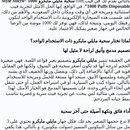
بالتالي نقدم لك في فيب.com
سحبة مايلي مايكرو 1000 “Myle Micro
1000 Puffs Disposable”
. في الواقع، إنها الحل الأمثل لتجربة فيب
استثنائية ومريحة في أي وقت ومكان داخل السعودية. والأهم من ذلك،
لقد صُممت هذه السيجارة الإلكترونية ذات الاستخدام الواحد لتكون
رفيقك اليومي، ونتيجة لذلك، فهي توفر لك 1000 موشة من الرضا
الخالص في جهاز صغير يمكنك الاعتماد عليه.
لماذا تختار سحبة مايلي مايكرو ذات الاستخدام الواحد؟
تصميم مدمج وأنيق لراحة لا مثيل لها
في الحقيقة تتميز
مايلي مايكرو
بتصميم يغير قواعد اللعبة. فهي صغيرة
الحجم لدرجة أنها قد تكون أصغر سحبة في السوق، ولكنها في المقابل
قوية في أدائها. بالإضافة إلى ذلك، وبفضل وزنها الخفيف الذي يشبه
الريشة وملمسها الأنيق، ستجد أنها ممتعة للحمل ومريحة للاستخدام.
بالتالي، سواء كنت في السيارة، أو في استراحة العمل، أو حتى تتنقل
في أنحاء الرياض وجدة، فإن تصميمها المدمج هو الخيار الأمثل. لهذا
السبب، هي مثالية لمن يبحث عن تجربة فيب سرية وعصرية تناسب
نمط حياته المزدحم.
أداء فائق ونكهة أصيلة حتى آخر سحبة
لا تدع حجمها الصغير يخدعك. فكل جهاز
مايلي مايكرو
يحتوي على 3
مل من سائل النيكوتين المتميز (سولت نيكوتين)، و بالتالي، هذا يكفي