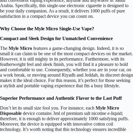
and convenient vaping experience, anytime and anywhere in Saudi
Arabia. Specifically, this single-use electronic cigarette is designed to
be your daily companion. As a result, it delivers 1000 puffs of pure
satisfaction in a compact device you can count on.
Why Choose the Myle Micro Single-Use Vape?
Compact and Sleek Design for Unmatched Convenience
The
Myle Micro
features a game-changing design. Indeed, it is so
small it can claim to be one of the most compact devices on the market.
However, it is still mighty in its performance. Furthermore, with its
featherweight feel and sleek finish, you will find it a pleasure to hold
and comfortable to use. Consequently, whether you are in your car, on
a work break, or moving around Riyadh and Jeddah, its discreet design
makes it the ideal choice. For this reason, it’s perfect for those seeking
a stylish and portable vaping experience that fits a busy lifestyle.
Superior Performance and Authentic Flavor to the Last Puff
Don’t let its small size fool you. For instance, each
Myle Micro
Disposable
device contains 3ml of premium salt nicotine e-liquid;
therefore, it is enough to deliver approximately 1000 satisfying puffs.
Moreover, the device is equipped with innovative cotton coil
technology. It’s worth noting that this technology ensures incredible