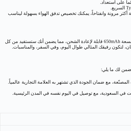
ماً على استعداد.
ي السيجارة التقليدية، أو سحبة أكثر مرونة وانفتاحاً، يمكنك تخصيص تدفق الهواء بسهولة ليناسب
، تضمن لك ناستي D14ki تجربة استخدام طويلة الأمد وموثوقة. فالجهاز مدعوم ببطارية قوية بسعة 650mAh قابلة لإعادة الشحن، مما يضمن أنك ستستفيد من كل
ضمن لك ما يلي:
ت في السعودية، مع توصيل في اليوم نفسه في المدن الرئيسية.