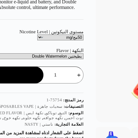
monitor e-liquid and battery, and Double
Absolute control, ultimate performance.
مستوى النيكوتين | Nicotine Level
النكهة | Flavor
رمز المنتج:
75754-1
التصنيفات:
سحبات جاهزة | DISPOSABLES VAPE
الوسوم:
التبغ
,
توباكو
,
نكهة ايس | ICED FLAVOR
توت احمر
,
نكهه جوافه
,
نكهه حلوه
,
نكهه خوخ
,
ن
العلامة التجارية:
ناستي | NASTY