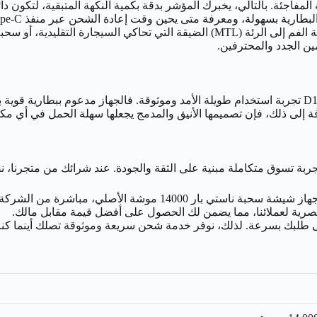
لمفاجئة. بالتالي، يخبرك المؤشر بدقة بكمية النكهة المتبقية، لتكون دائ
ة بسهولة، ومعرفة متى يحين وقت إعادة الشحن عبر منفذ Type-C السريع.
وبالمثل، سواء كنت تفضل سحبة الفم إلى الرئة (MTL) الضيقة التي تحاك
ين الجدد والمحترفين.
جربة تسوق متكاملة مبنية على الثقة والجودة. عند شرائك من متجرنا، ن
مصنّعة، مع ضمان الجودة الذي تشتهر به العلامة التجارية عالمياً.
 حصرية لعملائنا، مما يضمن لك الحصول على أفضل قيمة مقابل مالك.
على طلبك بسرعة. لذلك، نوفر خدمة شحن سريعة وموثوقة تصلك أينما كن