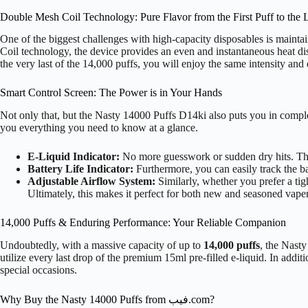
Double Mesh Coil Technology: Pure Flavor from the First Puff to the 
One of the biggest challenges with high-capacity disposables is maintai
Coil technology, the device provides an even and instantaneous heat dist
the very last of the 14,000 puffs, you will enjoy the same intensity and
Smart Control Screen: The Power is in Your Hands
Not only that, but the Nasty 14000 Puffs D14ki also puts you in complet
you everything you need to know at a glance.
E-Liquid Indicator:
No more guesswork or sudden dry hits. There
Battery Life Indicator:
Furthermore, you can easily track the ba
Adjustable Airflow System:
Similarly, whether you prefer a tig
Ultimately, this makes it perfect for both new and seasoned vaper
14,000 Puffs & Enduring Performance: Your Reliable Companion
Undoubtedly, with a massive capacity of up to
14,000 puffs
, the Nast
utilize every last drop of the premium 15ml pre-filled e-liquid. In add
special occasions.
Why Buy the Nasty 14000 Puffs from فيب.com?