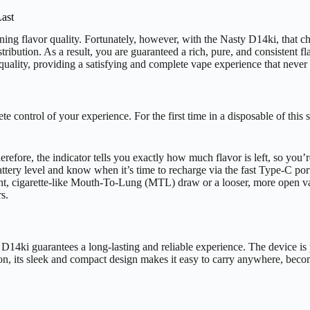
Last
ning flavor quality. Fortunately, however, with the Nasty D14ki, that ch
ribution. As a result, you are guaranteed a rich, pure, and consistent f
 quality, providing a satisfying and complete vape experience that never 
e control of your experience. For the first time in a disposable of this
fore, the indicator tells you exactly how much flavor is left, so you’
ttery level and know when it’s time to recharge via the fast Type-C por
ht, cigarette-like Mouth-To-Lung (MTL) draw or a looser, more open vape
s.
y D14ki guarantees a long-lasting and reliable experience. The device 
ition, its sleek and compact design makes it easy to carry anywhere, bec