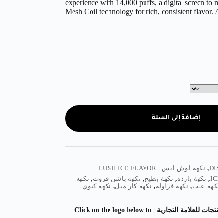
experience with 14,000 puffs, a digital screen to 
Mesh Coil technology for rich, consistent flavor. 
إضافة إلى السلة
,
نكهة لوش ايس | LUSH ICE FLAVOR
,
نكهة بارده
,
نكهة بطيخ
,
نكهه باشن فروت
,
نكهه
كهه عنب
,
نكهه فراوله
,
نكهه كاراميل
,
نكهه كيوي
اضغط على الشعار ادناه لمشاهدة المزيد من المنتجات للعلامة التجارية | Click on the logo below to