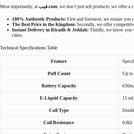
, we don’t just sell products; we offer 
فيب.com
Most importantly, at
100% Authentic Products:
First and foremost, we ensure you r
The Best Price in the Kingdom:
Secondly, we offer competitive
Instant Delivery in Riyadh & Jeddah:
Thirdly, we know you wa
cities.
Technical Specifications Table
Feature
Specif
Puff Count
Up to
Battery Capacity
650mA
E-Liquid Capacity
15 ml
Coil Type
Doubl
Coil Resistance
0.8Ω