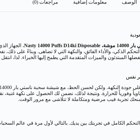
الوصف
معلومات إضافية
مراجعات (0)
Nasty 14000 Puf
، الجهاز الذ
م الذكي، والأداء الفائق، والنكهة التي لا تضاهى. وبناءً على ذلك، ن
Double Mes)، يوفر الجهاز توزيعاً متساوياً وفورياً للحرارة. ونتيجة لذلك، نضمن لك الحصول
يس هذا فحسب، بل تضع شيشة سحبة ناستي بار 14000 موشة D14ki التحكم الكامل في تجربتك بين يديك. بالت