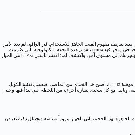
ي يعيد تعريف مفهوم الفيب الجاهز للاستخدام. في الواقع، لم يعد الأمر
فخر في متجر
فيب.com
بتقديم هذه التحفة التكنولوجية التي صُممت
خصيصاً للباحثين عن التميز، حيث إنها تجمع بين سهولة الاستخدام التي يفضلها المبتدئون والميزات المتقدمة التي يطمح إليها الخبراء. لذا، انتقل بتجربتك إلى مستوى آخر، واكتشف لماذا تعتبر ناستي D14ki هي الخيار
واحدة من أكبر التحديات في السحبات ذات السعة الكبيرة هي الحفاظ على جودة النكهة. ولكن لحسن الحظ، مع شيشة سحبة ناستي بار 14000 موشة D14ki، أصبح هذا التحدي من الماضي. فبفضل تقنية الكويل
 على نكهة غنية، نقية، وثابتة مع كل سحبة. بعبارة أخرى، من اللحظة التي تبدأ فيها وحتى
الي لأول مرة في عالم السحبات الجاهزة بهذا الحجم، يأتي الجهاز مزوداً بشاشة ديجيتال ذكية تعرض