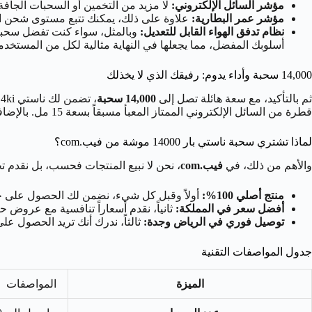
مؤشر السائل الإلكتروني:
لا مزيد من التخمين أو السحبات الجافة ا
مؤشر عمر البطارية:
علاوة على ذلك، يمكنك تتبع مستوى شحن البطاري
نظام تدفق الهواء القابل للتعديل:
أسلوبك المفضل، مما يجعلها في النهاية مثالية لكل من المستخدم
14,000 سحبة وأداء يدوم: رفيقك الذي لا يخذلك
ثم بالتأكيد، مع سعة هائلة تصل إلى
14,000 سحبة
قطرة من السائل الإلكتروني الممتاز المعبأ مسبقاً بسعة 15 مل. بالإضافة إلى ذلك، فإن تصميمها الأنيق والمدمج يجعلها سهلة الحمل في أي مكان، لتكون رفيقك المثالي طوال اليوم، وفي السفر، والمناسبات.
لماذا تشتري سحبة ناستي بار 14000 موشة من فيب.com؟
والأهم من ذلك، في
فيب.com
، نحن لا نبيع المنتجات فحسب، بل نقدم ت
منتج أصلي 100%:
أولاً وقبل كل شيء، نضمن لك الحصول على جهاز شيشة سحبة ناستي بار 14000 موشة الأصلي، مباشرة من الشركة ال
أفضل سعر في المملكة:
ثانياً، نقدم أسعاراً تنافسية مع عروض
توصيل فوري في الرياض وجدة:
ثالثاً، ندرك أنك تريد الحصول 
جدول المواصفات التقنية
الميزة
المواصفات