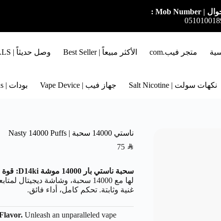
ل | Mob Number :
051010018
سية
متجر فيب.com
الأكثر مبيعاً | Best Seller
وصل حديثاً | NEW ARRIVALS
نكهات سولت | Salt Nicotine
جهاز فيب | Vape Device
بودات | Pods
ناستي 14000 سحبة | Nasty 14000 Puffs
75
SAR
سحبة ناستي بار 14000 موشة D14ki: قوة ذكية، نكهة أسطورية.
لها مع 14000 سحبة، وشاشة ديجيتال 
غنية وثابتة. تحكم كامل، أداء فائق.
Flavor.
Unleash an unparalleled vape