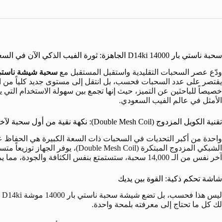
سحبة ناستي بار 14000 D14ki الجاهزة: ثورة الفيب الذكي الآن في السعودية
ودّع عصر السحبات التقليدية واستقبل المستقبل مع
سحبة شيشة ناستي بار 14000 موشة، fs D14ki Disposable
يقتصر على عدد السحبات فحسب، بل انتقل إلى مستوى جديد كلياً من التحك
الأمثل في عالم الفيب السعودي.
تقنية الكويل المزدوج (Double Mesh Coil): نكهة نقية من أول سحبة لآخر نفس
الشبكي المزدوج المبتكرة (h Coil
آخر نفس من الـ 14,000 سحبة، ستستمتع بنفس الكثافة والجودة، مما يمنحك تجربة فيب مرضية ومتكاملة لا تتلاشى مع مرور الوقت.
شاشة تحكم ذكية: القوة بين يديك
ل
لك كل ما تحتاج إلى معرفته بلمحة واحدة.