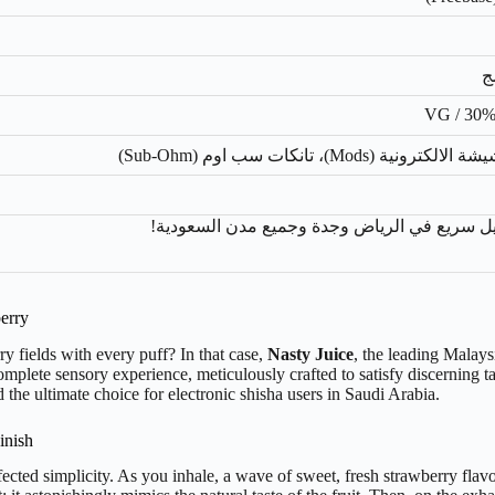
ونية (Mods)، تانكات سب اوم (Sub-Ohm)
ل سريع في الرياض وجدة وجميع مدن السعودية!
erry
ry fields with every puff? In that case,
Nasty Juice
, the leading Malays
a complete sensory experience, meticulously crafted to satisfy discerning t
 the ultimate choice for electronic shisha users in Saudi Arabia.
inish
erfected simplicity. As you inhale, a wave of sweet, fresh strawberry flavo