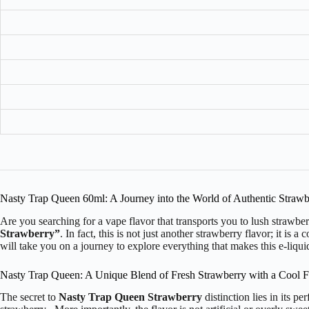
Nasty Trap Queen 60ml: A Journey into the World of Authentic Strawb
Are you searching for a vape flavor that transports you to lush strawber
Strawberry”
. In fact, this is not just another strawberry flavor; it is 
will take you on a journey to explore everything that makes this e-liquid
Nasty Trap Queen: A Unique Blend of Fresh Strawberry with a Cool F
The secret to
Nasty Trap Queen Strawberry
distinction lies in its p