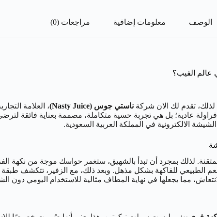
الوصف
معلومات إضافية
مراجعات (0)
ي عالم الفيب؟
 لذلك، تقدم لك الان شركة
ناستي جوس (Nasty Juice)
، العلامة التجاري
فراولة عادية؛ بل هي تجربة حسية متكاملة، مصممة بعناية فائقة لترضي
شيشة الالكترونية في المملكة العربية السعودية.
شة
تقنة. لذلك بمجرد أن تبدأ بالشهيق، ستغمر حواسك موجة من نكهة الفراو
تعاش، مما يجعلها في نهاية المطاف مثالية للاستخدام اليومي دون الشع
كهة فري بيز