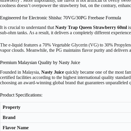
strawberry . More importantly, the flavor is not artificial or overly swee
coolness doesn’t overpower the strawberry but, on the contrary, enhances
Engineered for Electronic Shisha: 70VG/30PG Freebase Formula
It is crucial to understand that
Nasty Trap Queen Strawberry 60ml
i
sub-ohm tanks. As a result, it delivers a completely different experience
The e-liquid features a 70% Vegetable Glycerin (VG) to 30% Propylene G
vapor clouds. Meanwhile, the PG maintains flavor purity and delivers a m
Premium Malaysian Quality by Nasty Juice
Founded in Malaysia,
Nasty Juice
quickly became one of the most famo
certified facilities according to the highest international quality stand
choosing an award-winning global brand that guarantees unparalleled q
Product Specifications:
Property
Brand
Flavor Name