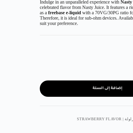
Indulge in an unparalleled experience with
Nasty
celebrated flavor from Nasty Juice. It features a ri
as a
freebase e-liquid
with a 70VG/30PG ratio for
Therefore, it is ideal for sub-ohm devices. Availa
suit your preference.
إضافة إلى السلة
STRAWBERRY FLAV