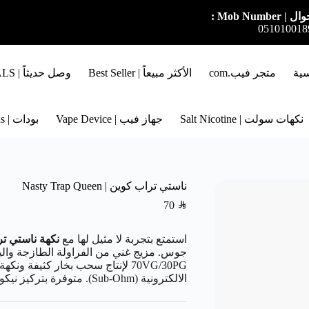
ل | Mob Number :
051010018
سية
متجر فيب.com
الأكثر مبيعاً | Best Seller
وصل حديثاً | NEW ARRIVALS
نكهات سولت | Salt Nicotine
جهاز فيب | Vape Device
بودات | Pods
ناستي تراب كوين | Nasty Trap Queen
70
SAR
استمتع بتجربة لا مثيل لها مع
نكهة ناستي تراب 
جوس. مزيج غني من الفراولة الطازجة والي
70VG/30PG لإنتاج سحب بخار كثيفة 
الالكترونية (Sub-Ohm). متوفرة بتركيز نيكوتين 3 مج و 6 مج لتناسب احتياجك.