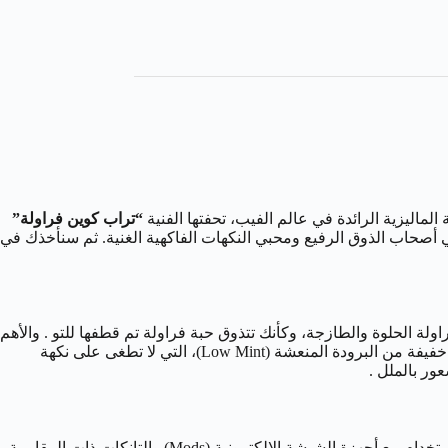
ة الماليزية الرائدة في عالم الفيب، تحفتها الفنية
“تراب كوين فراولة”
 أصحاب الذوق الرفيع ومحبي النكهات الفاكهية الغنية. ثم سنأخذك في
لة الحلوة والطازجة، وكأنك تتذوق حبة فراولة تم قطفها للتو . والأهم
من ذلك، أن النكهة ليست مصطنعة أو مبالغًا في حلاوتها، بل تحاكي الطعم الطبيعي للفاكهة بشكل مذهل. وبعد ذلك، مع الزفير، تتكشف طبقة خفيفة من البرودة المنعشة (Low Mint)، التي لا تطغى على نكهة
ور بالملل .
، وليست سولت نيكوتين. هذا يعني أنها صُممت خصيصًا للاستخدام مع أجهزة الشيشة الالكترونية (Mods) والتانكات ذات المقاومة