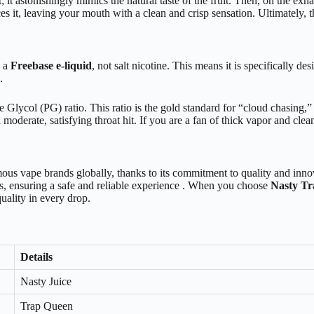
t; it astonishingly mimics the natural taste of the fruit. Then, on the ex
 it, leaving your mouth with a clean and crisp sensation. Ultimately, thi
s a
Freebase e-liquid
, not salt nicotine. This means it is specifically 
.
lycol (PG) ratio. This ratio is the gold standard for “cloud chasing,”
oderate, satisfying throat hit. If you are a fan of thick vapor and clean
us vape brands globally, thanks to its commitment to quality and innova
ards, ensuring a safe and reliable experience . When you choose
Nasty Tr
uality in every drop.
Details
Nasty Juice
Trap Queen