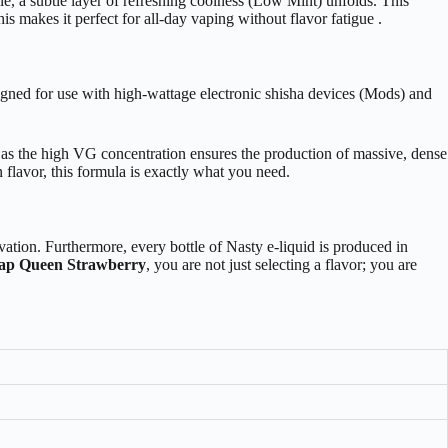
hale, a subtle layer of refreshing coolness (Low Mint) unfolds. This
s makes it perfect for all-day vaping without flavor fatigue .
designed for use with high-wattage electronic shisha devices (Mods) and
 as the high VG concentration ensures the production of massive, dense
 flavor, this formula is exactly what you need.
tion. Furthermore, every bottle of Nasty e-liquid is produced in
ap Queen Strawberry
, you are not just selecting a flavor; you are