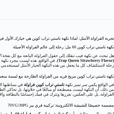
تجربة الفراولة الأمثل: لماذا نكهة ناستي تراب كوين هي خيارك الأول ف
نكهة ناستي تراب كوين 60 مل: رحلة إلى عالم الفراولة الأصيلة
هل تبحث عن نكهة فيب تنقلك إلى حقول الفراولة اليانعة مع كل نفخة؟
(Trap Queen Strawberry Flavor)
. في الواقع، هذه ليست مجرد نكهة 
رحلة لاستكشاف كل ما يجعل من هذه النكهة الخيار الأمثل لمستخدمي ال
نكهة ناستي تراب كوين مزيج فريد من الفراولة الطازجة مع لمسة منع
في الواقع يكمن سر تميز نكهة
ناستي تراب كوين فراولة
في بساطتها الم
الفراولة، بل على العكس، تعززها وتترك في فمك إحساسًا بالنظافة والان
مصممة خصيصًا للشيشة الالكترونية: تركيبة فري بيز 70VG/30PG
لذلك من المهم جدًا فهم أن
نكهة ناستي تراب كوين فراولة 60 مل
هي
ن