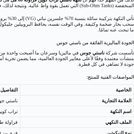
المنخفضة (Sub-Ohm Tanks) التي تعمل بقوة واط عالية. ونتيجة لذلك، فإنها توفر تجربة مختلفة تمامًا.
ما تبحث عنه تمامًا.
الجودة الماليزية الفائقة من ناستي جوس
تأسست شركة
ناستي جوس
في ماليزيا وسرعان ما أصبحت واحدة من أشه
منشآت معتمدة وفقًا لأعلى معايير الجودة العالمية، مما يضمن تجربة آم
جودة لا تضاهى في كل قطرة.
المواصفات الفنية للمنتج:
الخاصية
التفاصيل
العلامة التجارية
ناستي جوس (uice
اسم النكهة
تراب كوين ( Queen
الملف النكهي
فراولة ط
نوع النيكوتين
فري بيز (Freebase)