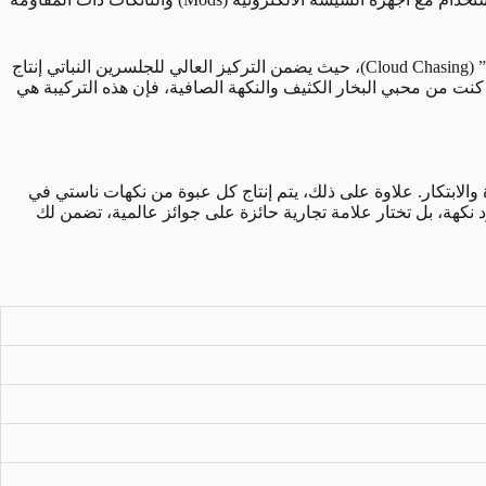
تأتي النكهة بتركيبة سائلة بنسبة 70% جلسرين نباتي (VG) إلى 30% بروبيلين جليكول (PG). هذه النسبة هي المعيار الذهبي لـ “مطاردة السحاب” (Cloud Chasing)، حيث يضمن التركيز العالي للجلسرين النباتي إنتاج
بروبيلين جليكول على نقاء النكهة ويوفر “ضربة حلق” (Throat Hit) معتدلة ومُرضية. إذا كنت من محبي البخار الكثيف والنكهة الصافية، فإن هذه التركيبة هي
الابتكار. علاوة على ذلك، يتم إنتاج كل عبوة من نكهات ناستي في
د نكهة، بل تختار علامة تجارية حائزة على جوائز عالمية، تضمن لك