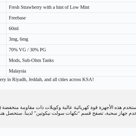
Fresh Strawberry with a hint of Low Mint
Freebase
60ml
3mg, 6mg
70% VG / 30% PG
Mods, Sub-Ohm Tanks
Malaysia
ery in Riyadh, Jeddah, and all cities across KSA!
تخدم هذه الأجهزة قوة كهربائية عالية وكويلات ذات مقاومة منخفضة (Sub-Ohm) لإنتاج بخار كثيف. من ناحية أخرى،
دم جهاز سحبة، تصفح قسم “نكهات سولت نيكوتين” لدينا. ستحصل هناك 