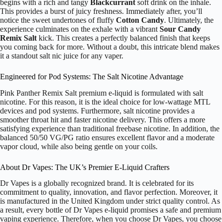
begins with a rich and tangy
Blackcurrant
soft drink on the inhale.
This provides a burst of juicy freshness. Immediately after, you’ll
notice the sweet undertones of fluffy
Cotton Candy
. Ultimately, the
experience culminates on the exhale with a vibrant
Sour Candy
Remix Salt
kick. This creates a perfectly balanced finish that keeps
you coming back for more. Without a doubt, this intricate blend makes
it a standout salt nic juice for any vaper.
Engineered for Pod Systems: The Salt Nicotine Advantage
Pink Panther Remix Salt premium e-liquid is formulated with salt
nicotine. For this reason, it is the ideal choice for low-wattage MTL
devices and pod systems. Furthermore, salt nicotine provides a
smoother throat hit and faster nicotine delivery. This offers a more
satisfying experience than traditional freebase nicotine. In addition, the
balanced 50/50 VG/PG ratio ensures excellent flavor and a moderate
vapor cloud, while also being gentle on your coils.
About Dr Vapes: The UK’s Premier E-Liquid Crafters
Dr Vapes is a globally recognized brand. It is celebrated for its
commitment to quality, innovation, and flavor perfection. Moreover, it
is manufactured in the United Kingdom under strict quality control. As
a result, every bottle of Dr Vapes e-liquid promises a safe and premium
vaping experience. Therefore, when you choose Dr Vapes, you choose