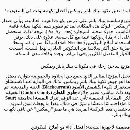
لماذا تعتبر نكهة بينك بانثر ريمكس أفضل نكهة سولت في السعودية؟
تتربع سلسلة بينك بانثر على عرش نكهات الفيب العالمية، ويأتي إصدار
“ريمكس” ليؤكد هذه المكانة. لقد تم تطوير هذه النكهة بعناية فائقة
لتناسب أجهزة سحبة السيجارة (Pod Systems). نتيجة لذلك، ستحصل
على أداء مثالي ونكهة غنية مع كل سحبة. علاوة على ذلك، يوفر
استخدام أملاح النيكوتين (Salt Nicotine) إشباعًا أسرع. كما يمنحك
ضربة حلق أكثر سلاسة من النيكوتين العادي. لهذا السبب، أصبحت
الخيار المفضل للكثيرين في الرياض وجدة وكافة مدن المملكة.
مزيج ساحر: رحلة في مكونات بينك بانثر ريمكس
تخيل المزيج المثالي الذي يجمع بين الحلاوة والحموضة بتوازن مذهل
هذا هو جوهر نكهة بينك بانثر ريمكس. لذلك في البداية عند الاستنشاق
ستغمرك نكهة
الكشمش الأسود (Blackcurrant)
الغنية والمنعشة. ثم
بعد ذلك مباشرة تظهر حلاوة
حلوى القطن (Cotton Candy)
الخفيفة.
لكن المفاجأة الحقيقية تأتي عند الزفير تترك
اللمسة الحامضة (Sour
kick)
إحساسًا منعشًا ومثيرًا في فمك. وهذا ما يجعلك تتوق للمزيد.
باختصار، هذه التركيبة الفريدة هي ما يميز “ريمكس” عن باقي نكهات
بينك بانثر.
مصممة لأجهزة السحبة: أفضل أداء مع أملاح النيكوتين