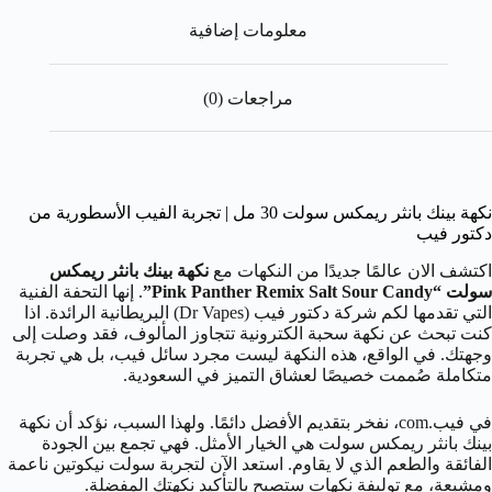
معلومات إضافية
مراجعات (0)
نكهة بينك بانثر ريمكس سولت 30 مل | تجربة الفيب الأسطورية من
دكتور فيب
اكتشف الان عالمًا جديدًا من النكهات مع
نكهة بينك بانثر ريمكس
سولت “Pink Panther Remix Salt Sour Candy”
. إنها التحفة الفنية
التي تقدمها لكم شركة دكتور فيب (Dr Vapes) البريطانية الرائدة. اذا
كنت تبحث عن نكهة سحبة الكترونية تتجاوز المألوف، فقد وصلت إلى
وجهتك. في الواقع، هذه النكهة ليست مجرد سائل فيب، بل هي تجربة
متكاملة صُممت خصيصًا لعشاق التميز في السعودية.
في فيب.com، نفخر بتقديم الأفضل دائمًا. ولهذا السبب، نؤكد أن نكهة
بينك بانثر ريمكس سولت هي الخيار الأمثل. فهي تجمع بين الجودة
الفائقة والطعم الذي لا يقاوم. استعد الآن لتجربة سولت نيكوتين ناعمة
ومشبعة، مع توليفة نكهات ستصبح بالتأكيد نكهتك المفضلة.