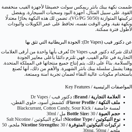
صُممت نكهة بينك بانثر ريمكس سولت خصيصًا لأجهزة الفيب منخفضة
القوة. على سبيل المثال، أجهزة البود وسحبات السيجارة. وبفضل
تركيبتها المتوازنة (50/50 VG/PG)، تضمن لك هذه النكهة بخارًا معتدلًا
ونكهة نقية. وفي الوقت نفسه، تحافظ على عمر الكويلات والبودات
لأطول فترة ممكنة.
عن دكتور فيب (Dr Vapes): الجودة البريطانية التي تثق بها
لذلك شركة دكتور فيب Dr Vapes تُعرف بأنها واحدة من أرقى العلامات
التجارية في عالم الفيب. فهي تلتزم دائمًا بأعلى معايير الجودة
والسلامة. بناءً على ذلك، يتم إنتاج جميع منتجاتها في المملكة المتحدة.
وهذا يشمل سلسلة بينك بانثر الشهيرة. والأهم من ذلك، أنها تُصنع
باستخدام مكونات عالية النقاء لضمان تجربة آمنة وممتعة.
المواصفات الرئيسية / Key Features
العلامة التجارية / Brand:
دكتور فيب / Dr Vapes
ملف النكهة / Flavor Profile:
كشمش أسود، حلوى القطن،
لمسة حامضة / Blackcurrant, Cotton Candy, Sour Kick
حجم العبوة / Bottle Size:
30 مل / 30ml
نوع النيكوتين / Nicotine Type:
أملاح النيكوتين / Salt Nicotine
تركيزات النيكوتين المتوفرة / Nicotine Strengths:
30 ملجم، 50
ملجم / 30mg, 50mg