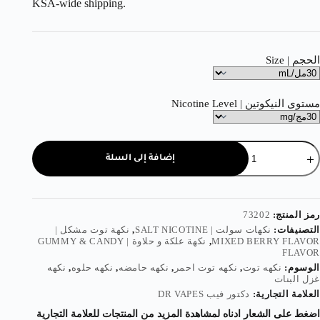
KSA-wide shipping.
الحجم | Size
مستوى النيكوتين | Nicotine Level
إضافة إلى السلة
رمز المنتج:
73202
التصنيفات:
نكهات سولت | SALT NICOTINE
,
نكهة توت مشكل |
MIXED BERRY FLAVOR
,
نكهة علكة و حلاوة | GUMMY & CANDY
FLAVOR
الوسوم:
نكهه توت
,
نكهه توت احمر
,
نكهه حامضه
,
نكهه حلوه
,
نكهه
غزل البنات
العلامة التجارية:
دكتور فيب DR VAPES
اضغط على الشعار ادناه لمشاهدة المزيد من المنتجات للعلامة التجارية