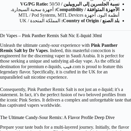
نسبة الجلسرين إلى البروبيلين / VG/PG Ratio:
50/50
الأجهزة المتوافقة / Compatibility:
أجهزة سحبة السيجارة،
أنظمة البود، أجهزة MTL / Pod Systems, MTL Devices
بلد الصنع / Country of Origin:
المملكة المتحدة / UK
Dr Vapes – Pink Panther Remix Salt Nic E-liquid 30ml
Unleash the ultimate candy-sour experience with
Pink Panther
Remix Salt by Dr Vapes
. Indeed, this masterful concoction is
engineered for the discerning vaper in Saudi Arabia. It is perfect for
those seeking a unique and satisfying all-day vape. As the official
destination for premium e-liquids, فيب.com is proud to feature this
legendary flavor. Specifically, it is crafted in the UK for an
unparalleled salt nicotine experience.
Consequently, Pink Panther Remix Salt is not just an e-liquid; it’s a
statement. In fact, it’s the perfect fusion of two beloved profiles from
the iconic Pink Series. It delivers a complex and unforgettable taste that
has captivated vapers worldwide.
The Ultimate Candy-Sour Remix: A Flavor Profile Deep Dive
Prepare your taste buds for a multi-layered journey. Initially, the flavor