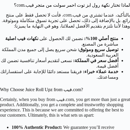
لماذا تختار نكهة رول ابز توت احمر سولت من متجر فيب.com؟
بالتأكيد، عندما تشتري من فيب.com، فأنت لا تحصل فقط على منتج
رائع. بل بالإضافة إلى ذلك، تحصل على تجربة تسوق متكاملة وموثوقة.
وهذا لأننا نلتزم بتقديم الأفضل لعملائنا، وهو في النهاية ما يميزنا:
منتج أصلي 100%:
نضمن لك الحصول على
نكهات فيب اصلية
مباشرة من المصنع.
توصيل سريع وموثوق:
شحن سريع يصل إلى جميع مدن المملكة
العربية السعودية.
أفضل سعر في المملكة:
نسعى لتقديم أسعار تنافسية تضمن لك
أفضل قيمة.
خدمة عملاء خبراء:
فريقنا مستعد دائمًا للإجابة على استفساراتك
ومساعدتك.
Why Choose Juice Roll Upz from فيب.com?
Certainly, when you buy from فيب.com, you get more than just a great
product. Additionally, you get a complete and trustworthy shopping
experience. This is because we are committed to offering the best to
our customers. Ultimately, this is what sets us apart:
100% Authentic Product:
We guarantee you’ll receive