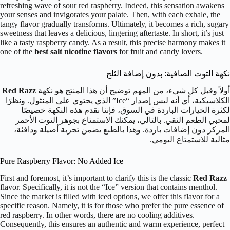
refreshing wave of sour red raspberry. Indeed, this sensation awakens
your senses and invigorates your palate. Then, with each exhale, the
tangy flavor gradually transforms. Ultimately, it becomes a rich, sugary
sweetness that leaves a delicious, lingering aftertaste. In short, it’s just
like a tasty raspberry candy. As a result, this precise harmony makes it
one of the
best salt nicotine flavors
for fruit and candy lovers.
نكهة التوت الصافية: بدون إضافة الثلج
أولاً وقبل كل شيء، من المهم توضيح أن هذا المنتج هو نكهة
Red Razz
الكلاسيكية، أي أنه ليس إصدار “Ice” الذي يحتوي على المنثول. ونظرًا
لكثرة الخيارات الباردة في السوق، فإننا نقدم هذه النكهة خصيصًا
لمحبي الطعم النقي. بالتالي، يمكنك الاستمتاع بجوهر التوت الأحمر
المركز دون إضافات باردة. وهذا بالطبع يضمن تجربة أصيلة ودافئة،
مثالية للاستمتاع اليومي.
Pure Raspberry Flavor: No Added Ice
First and foremost, it’s important to clarify this is the classic
Red Razz
flavor. Specifically, it is not the “Ice” version that contains menthol.
Since the market is filled with iced options, we offer this flavor for a
specific reason. Namely, it is for those who prefer the pure essence of
red raspberry. In other words, there are no cooling additives.
Consequently, this ensures an authentic and warm experience, perfect