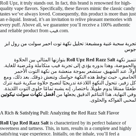
Roll Upz, it truly stands out. In fact, this brand is renowned for high-
quality vape flavors. Specifically, these flavors mimic the classic candy
tastes we’ve always loved. Consequently, this product is more than just
an e-liquid. Instead, it’s an invitation to relive pleasant memories with
every puff. Above all, we guarantee you’ll receive a 100% authentic
and reliable product from فيب.com.
تجربة سحبة غنية ومشبعة: تحليل نكهة توت احمر سولت من رول ابز
جوس
تتميز نكهة
Roll Upz Red Razz Salt
بتوازنها المثالي بين الحلاوة
والحموضة، وهذا بدوره يؤدي إلى تجربة فيب متكاملة ومُرضية للغاية.
أولاً، عند الشهيق، ستشعر بموجة منعشة من نكهة التوت الأحمر
الحامض، حيث توقظ هذه النكهة حواسك وتنعش ذوقك. بعد ذلك، ومع
كل زفير، تتحول النكهة اللاذعة تدريجيًا لتصبح حلاوة سكرية غنية تترك
طعمًا ممتعًا يدوم طويلًا. باختصار، إنه يشبه تمامًا حلوى التوت اللذيذة.
وفي النهاية، هذا التناغم الدقيق يجعلها من
أفضل نكهات سولت نيكوتين
لمحبي الفواكه والحلوى.
A Rich & Satisfying Pull: Analyzing the Red Razz Salt Flavor
Roll Upz Red Razz Salt
is characterized by its perfect balance of
sweetness and tartness. This, in turn, results in a complete and highly
satisfying vape experience. Initially, on the inhale, you’ll feel a