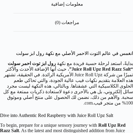
معلومات إضافية
مراجعات (0)
انغمس في عالم التوت الاحمر الأصلي مع نكهة رول ابز سولت
بدايةً، استعد لرحلة حسية فريدة مع نكهة
رول ابز توت احمر سولت
“Juice Roll Upz Red Razz Salt”
، حيث أنها الإضافة الأحدث والأكثر
تميزًا من شركة Juice Roll Upz الأمريكية الرائدة. في الحقيقة، تشتهر
هذه العلامة بتقديم نكهات فيب عالية الجودة، والتي تحاكي طعم
الحلوى الكلاسيكية التي عشقناها. وبالتالي، هذه النكهة ليست مجرد
سائل إلكتروني، بل هي بالأحرى دعوة لاستعادة ذكريات ممتعة مع كل
سحبة. والأهم من ذلك، نضمن لك الحصول على منتج أصلي وموثوق
100% من متجر فيب.com.
Dive into Authentic Red Raspberry with Juice Roll Upz Salt
To begin, prepare for a unique sensory journey with
Roll Upz Red
Razz Salt
. As the latest and most distinguished addition from Juice