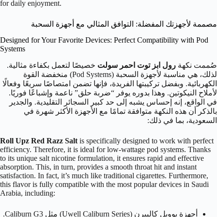
for daily enjoyment.
مصممة لأجهزتك المفضلة: التوافق المثالي مع أجهزة السحبة
Designed for Your Favorite Devices: Perfect Compatibility with Pod
Systems
صُممت نكهة
رول ابز توت احمر سولت
خصيصًا لتعمل بكفاءة مثالية.
لذلك، هي مناسبة لأجهزة السحبة (Pod Systems) منخفضة القوة
الكهربائية. وبفضل تركيبتها الفريدة، فإنها تضمن امتصاصًا سريعًا وفعالًا
لأملاح النيكوتين. وهذا بدوره يوفر “ضربة حلق” ناعمة وإشباعًا فوريًا.
في الواقع، إنه إحساس يشبه إلى حد كبير السجائر التقليدية. والجدير
بالذكر أن هذه النكهة متوافقة تمامًا مع الأجهزة الأكثر شهرة في
السعودية، بما في ذلك:
Roll Upz Red Razz Salt
is specifically designed to work with perfect
efficiency. Therefore, it is ideal for low-wattage pod systems. Thanks
to its unique salt nicotine formulation, it ensures rapid and effective
absorption. This, in turn, provides a smooth throat hit and instant
satisfaction. In fact, it’s much like traditional cigarettes. Furthermore,
this flavor is fully compatible with the most popular devices in Saudi
Arabia, including:
أجهزة يوويل كاليبرن (Uwell Caliburn Series) مثل Caliburn G3.