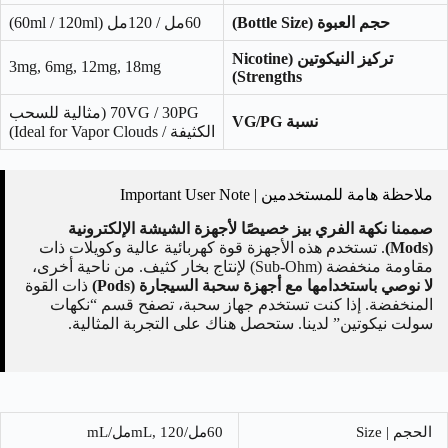
حجم العبوة (Bottle Size)
60مل / 120مل (60ml / 120ml)
تركيز النيكوتين (Nicotine
3mg, 6mg, 12mg, 18mg
Strengths)
70VG / 30PG (مثالية للسحب
نسبة VG/PG
الكثيفة / Ideal for Vapor Clouds)
ملاحظة هامة للمستخدمين | Important User Note
صممنا نكهة الفري بيز خصيصًا لأجهزة الشيشة الإلكترونية
(Mods)
. تستخدم هذه الأجهزة قوة كهربائية عالية وكويلات ذات
مقاومة منخفضة (Sub-Ohm) لإنتاج بخار كثيف. من ناحية أخرى،
لا نوصي باستخدامها مع أجهزة سحبة السيجارة (Pods)
ذات القوة
المنخفضة. إذا كنت تستخدم جهاز سحبة، تصفح قسم “نكهات
سولت نيكوتين” لدينا. ستحصل هناك على التجربة المثالية.
الحجم | Size
60مل/mL, 120مل/mL