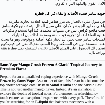
الأداء القوي والنكهة التي لا تُقاوم.
جودة سامز فيب: الأصالة والنقاء في كل قطرة
في سوق مليء بالخيارات، تبرز
سامز فيب
كعلامة تجارية ملتزمة
بأعلى معايير الجودة والأمان. على سبيل المثال، يتم تصنيع
نكهة سامز
فيب مانجو كراش ايس
في منشآت معتمدة. كما أنها تستخدم مكونات
عالية النقاء لضمان تجربة فيب آمنة وممتعة. لذلك، إن اختيارك
لمنتجات سامز فيب يعني أنك تختار نكهة أصلية وموثوقة، وهو ما يبحث
عنه المستخدمون في المملكة. ولهذا السبب تحديدًا، نحن في فيب.كوم
نضمن لك الحصول على المنتج الأصلي 100%، لتستمتع بكل قطرة بثقة
وراحة بال.
Sams Vape Mango Crush Frozen: A Glacial Tropical Journey to
Premium Flavor
Prepare for an unparalleled vaping experience with
Mango Crush
Frozen by Sams Vape
. As a matter of fact, this flavor has become the
top choice for vape enthusiasts in
Saudi Arabia
and the Middle East.
This is not just another mango flavor. Instead, it’s an invitation to
explore the depths of tropical notes. Furthermore, its refreshing icy
touch ensures an exceptional experience with every puff. Therefore, if
you’re searching for an
E-liquid
that balances sweetness with a