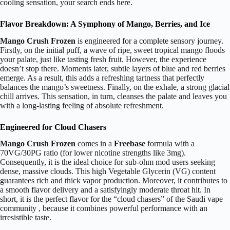
cooling sensation, your search ends here.
Flavor Breakdown: A Symphony of Mango, Berries, and Ice
Mango Crush Frozen
is engineered for a complete sensory journey.
Firstly, on the initial puff, a wave of ripe, sweet tropical mango floods
your palate, just like tasting fresh fruit. However, the experience
doesn’t stop there. Moments later, subtle layers of blue and red berries
emerge. As a result, this adds a refreshing tartness that perfectly
balances the mango’s sweetness. Finally, on the exhale, a strong glacial
chill arrives. This sensation, in turn, cleanses the palate and leaves you
with a long-lasting feeling of absolute refreshment.
Engineered for Cloud Chasers
Mango Crush Frozen
comes in a
Freebase
formula with a
70VG/30PG ratio (for lower nicotine strengths like 3mg).
Consequently, it is the ideal choice for sub-ohm mod users seeking
dense, massive clouds. This high Vegetable Glycerin (VG) content
guarantees rich and thick vapor production. Moreover, it contributes to
a smooth flavor delivery and a satisfyingly moderate throat hit. In
short, it is the perfect flavor for the “cloud chasers” of the Saudi vape
community , because it combines powerful performance with an
irresistible taste.