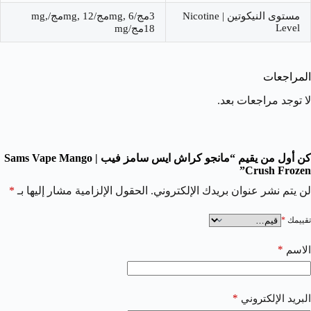
مستوى النيكوتين | Nicotine
3مج/mg, 6مج/mg, 12مج/mg,
Level
18مج/mg
المراجعات
لا توجد مراجعات بعد.
كن أول من يقيم “مانجو كراش ايس سامز فيب | Sams Vape Mango
Crush Frozen”
لن يتم نشر عنوان بريدك الإلكتروني.
الحقول الإلزامية مشار إليها بـ
*
تقييمك
*
*
الاسم
*
البريد الإلكتروني