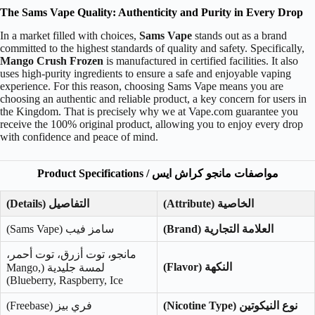
The Sams Vape Quality: Authenticity and Purity in Every Drop
In a market filled with choices,
Sams Vape
stands out as a brand
committed to the highest standards of quality and safety. Specifically,
Mango Crush Frozen
is manufactured in certified facilities. It also
uses high-purity ingredients to ensure a safe and enjoyable vaping
experience. For this reason, choosing Sams Vape means you are
choosing an authentic and reliable product, a key concern for users in
the Kingdom. That is precisely why we at Vape.com guarantee you
receive the 100% original product, allowing you to enjoy every drop
with confidence and peace of mind.
مواصفات مانجو كراش ايس / Product Specifications
الخاصية (Attribute)
التفاصيل (Details)
العلامة التجارية (Brand)
سامز فيب (Sams Vape)
مانجو، توت أزرق، توت أحمر،
النكهة (Flavor)
لمسة جليدية (Mango,
Blueberry, Raspberry, Ice)
نوع النيكوتين (Nicotine Type)
فري بيز (Freebase)