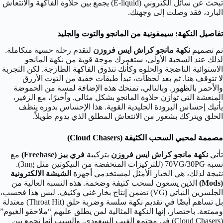
تبحث عن سائل الكتروني (E-liquid) يجمع بين حلاوة الفاكهة والانتعاش
البارد، فقد وصلت إلى وجهتك.
تفاصيل النكهة: سيمفونية من المانجو والتوت والجليد
تم تصميم
نكهة مانجو كراش ايس فروزن
لتقدم رحلة حسية متكاملة.
لذلك عند السحبة الأولى، ستغمرك موجة قوية من نكهة المانجو
الاستوائية الناضجة والحلوة وكأنك تتذوق الفاكهة الطازجة. لكن التجربة
لا تتوقف هنا. ثم بعد لحظات، تبدأ طبقات خفية من التوت الأزرق
والأحمر بالظهور. وبالتالي، تمنحك هذه الإضافة لمسة من الحموضة
المنعشة التي توازن حلاوة المانجو بشكل مثالي. وأخيرًا، مع الزفير،
يأتيك إحساس البرودة الجليدية القوية. هذا الإحساس بدوره ينظف
الحلق ويتركك بشعور من الانتعاش المطلق الذي يدوم طويلاً.
مصممة لمحبي السحب الكثيفة (Cloud Chasers)
تأتي
نكهة مانجو كراش ايس فروزن
بتركيبة
فري بيز (Freebase)
مع
نسبة 70VG/30PG (للتركيزات المنخفضة من النيكوتين مثل 3mg).
نتيجة لذلك، هي الخيار الأمثل لمستخدمي أجهزة
الشيشة الالكترونية
(Mods)
الذين يسعون لسحب كثيفة وضخمة. هذه النسبة العالية من
الجلسرين النباتي (VG) تضمن إنتاج بخار غني وكثيف. ليس هذا فحسب،
بل تساهم أيضًا في تقديم نكهة سلسة وضربة حلق (Throat Hit) معتدلة
وممتعة. باختصار، إنها النكهة المثالية لمن يطلق عليهم “ملاحقو الغيوم”
(Cloud Chasers) في مجتمع الفيب السعودي. والسبب أنها تجمع بين