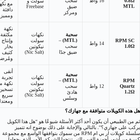
0.8Ω
16 واط
سحب
سولت و
مع نكه
MTL
ضيق
Freebase
دافئة
ومركز
ومميزة
نكهة
سحبة
نكهات
مكثفة
–
(MTL)
RPM SC
سولت
وإنتاج
14 واط
1.0Ω
سحب
نيكوتين
بخار
ضيق جدًا
(Nic Salt)
كثيف
ومُرضي
أنقى
سحبة
نكهات
تجربة
–
(MTL)
RPM
سولت
نكهة م
Quartz
12 واط
سحب
نيكوتين
تسخين
1.2Ω
هادئ
(Nic Salt)
سريع
وسلس
ومعتدل
هل هذه الكويلات متوافقة مع جهازك؟
ثم من الطبيعي أن يكون أحد أكثر الأسئلة شيوعًا هو “هل هذا الكويل
يركب على جهازي؟”. بالتالي والإجابة على ذلك بوضوح انه تتميز
سلسلة كويلات ار بي ام RPM من سموك بتوافقها الواسع مع مجموعة
كبيرة من أشهر أجهزة الفيب التي تنتجها الشركة، الأمر الذي يجعلها