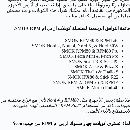
خيارًا مرنًا وموثوقًا. بناءً على ما سبق، إذا كنت تمتلك أيًا من الأجهزة
المذكورة في القائمة أدناه، يمكنك شراء هذه الكويلات وأنت مطمئن
تمامًا من أنها ستعمل بكفاءة مثالية.
قائمة التوافق الرسمية لسلسلة كويلات ار بي ام SMOK RPM:
SMOK RPM40 & RPM Lite
SMOK Nord 2, Nord 4, Nord X, & Nord 50W
SMOK RPM80 & RPM80 Pro
SMOK Fetch Mini & Fetch Pro
SMOK Scar-P3 & Scar-P5
SMOK Alike & Pozz X
SMOK Thallo & Thallo S
SMOK IPX80 & Stick R22
SMOK RPM 2, RPM 2S & RPM 4
SMOK Morph Pod-40
ملاحظة: بعض الأجهزة مثل RPM80 و Nord 4 تأتي مع أنواع مختلفة من
البودات. تأكد من استخدام “RPM Pod” المخصص لهذه الكويلات
للاستمتاع بالأداء الأمثل.
لماذا تشتري كويلات جهاز سموك ار بي ام RPM من فيب.com؟