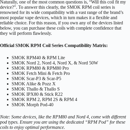
Naturally, one of the most common questions is, “Will this coil fit my
device?”. To answer this clearly, the SMOK RPM coil series is
renowned for its wide compatibility with a vast range of the brand’s
most popular vape devices, which in turn makes it a flexible and
reliable choice. For this reason, if you own any of the devices listed
below, you can purchase these coils with complete confidence that
they will perform flawlessly.
Official SMOK RPM Coil Series Compatibility Matrix:
SMOK RPM40 & RPM Lite
SMOK Nord 2, Nord 4, Nord X, & Nord 50W
SMOK RPM80 & RPM80 Pro
SMOK Fetch Mini & Fetch Pro
SMOK Scar-P3 & Scar-P5
SMOK Alike & Pozz X
SMOK Thallo & Thallo S
SMOK IPX80 & Stick R22
SMOK RPM 2, RPM 2S & RPM 4
SMOK Morph Pod-40
Note: Some devices, like the RPM80 and Nord 4, come with different
pod types. Ensure you are using the dedicated “RPM Pod” for these
coils to enjoy optimal performance.