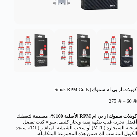
كويلات ار بي ام سموك | Smok RPM Coils
275
SAR
–
60
SAR
كويلات سموك ار بي ام RPM الأصلية 100%
، مصممة لتعطيك
أفضل تجربة فيب بنكهة نقية وبخار كثيف. سواء كنت تفضل
سحبة السيجارة (MTL) أو سحب الشيشة المباشر (DL)، ستجد
الكويل المناسب لك ضمن هذه المجموعة المتكاملة.