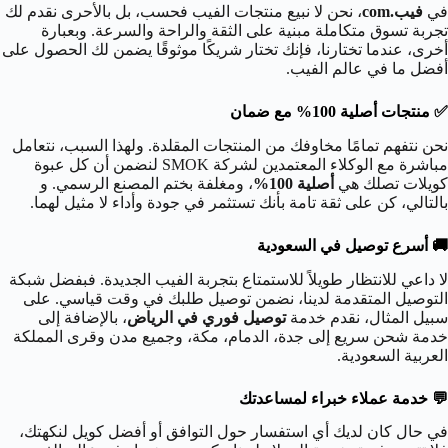
في
فيب.com
، نحن لا نبيع منتجات الفيب فحسب، بل بالأحرى نقدم لك
تجربة تسوق متكاملة مبنية على الثقة والراحة والسرعة. وبعبارة
أخرى، عندما تختارنا، فإنك تختار شريكًا موثوقًا يضمن لك الحصول على
أفضل ما في عالم الفيب.
✅ منتجات أصلية 100% مع ضمان
نحن نتفهم تمامًا مخاوفك من المنتجات المقلدة. ولهذا السبب، نتعامل
مباشرة مع الوكلاء المعتمدين لشركة SMOK لنضمن أن كل عبوة
كويلات تصلك هي
أصلية 100%
، ومغلفة بختم المصنع الرسمي. و
بالتالي، كن على ثقة تامة بأنك تستثمر في جودة وأداء لا مثيل لهما.
🚚 أسرع توصيل في السعودية
لا داعي للانتظار طويلاً للاستمتاع بتجربة الفيب الجديدة. فبفضل شبكة
التوصيل المتقدمة لدينا، نضمن توصيل طلبك في وقت قياسي. على
سبيل المثال، نقدم خدمة
توصيل فوري في الرياض
، بالإضافة إلى
خدمة شحن سريع إلى جدة، الدمام، مكة، وجميع مدن وقرى المملكة
العربية السعودية.
💬 خدمة عملاء خبراء لمساعدتك
في حال كان لديك أي استفسار حول التوافق أو أفضل كويل لنكهتك،