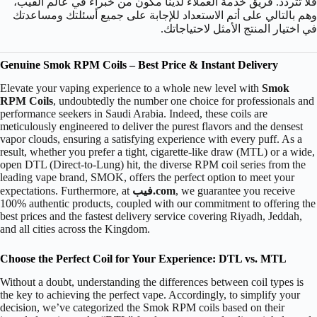
فلا تتردد. فريق خدمة العملاء لدينا مكون من خبراء في عالم الفيب،
وهم بالتالي على أتم الاستعداد للإجابة على جميع أسئلتك ومساعدتك
في اختيار المنتج الأمثل لاحتياجاتك.
Genuine Smok RPM Coils – Best Price & Instant Delivery
Elevate your vaping experience to a whole new level with
Smok
RPM Coils
, undoubtedly the number one choice for professionals and
performance seekers in Saudi Arabia. Indeed, these coils are
meticulously engineered to deliver the purest flavors and the densest
vapor clouds, ensuring a satisfying experience with every puff. As a
result, whether you prefer a tight, cigarette-like draw (MTL) or a wide,
open DTL (Direct-to-Lung) hit, the diverse RPM coil series from the
leading vape brand, SMOK, offers the perfect option to meet your
, we guarantee you receive
فيب.com
expectations. Furthermore, at
100% authentic products, coupled with our commitment to offering the
best prices and the fastest delivery service covering Riyadh, Jeddah,
and all cities across the Kingdom.
Choose the Perfect Coil for Your Experience: DTL vs. MTL
Without a doubt, understanding the differences between coil types is
the key to achieving the perfect vape. Accordingly, to simplify your
decision, we’ve categorized the Smok RPM coils based on their