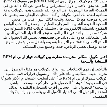
جديد كليًا مع
كويلات جهاز ار بي ام (RPM Coils) من سموك (Smok)
،
التي تعد بحق الاختيار الأول للمحترفين والباحثين عن الأداء الفائق في
المملكة العربية السعودية. في الواقع، لقد صُممت هذه الكويلات بدقة
متناهية لتقدم لك أنقى النكهات وأكثف سحابات البخار، مما يضمن لك
تجربة مرضية مع كل سحبة. ونتيجة لذلك، سواء كنت من محبي
السحبة الضيقة الشبيهة بالسيجارة التقليدية أو تفضل السحب الواسع
المفتوح للشيشة الإلكترونية، فإن سلسلة كويلات RPM المتنوعة من
شركة سموك الرائدة في عالم الفيب، توفر لك الخيار المثالي الذي
يلبي تطلعاتك. علاوة على ذلك، في
فيب.com
، نضمن لك الحصول على
المنتج الأصلي 100%، مع التزامنا بتقديمه بأفضل سعر وتوفير أسرع
خدمة توصيل تغطي الرياض، جدة، وجميع مدن المملكة.
اختر الكويل المثالي لتجربتك: مقارنة بين كويلات جهاز ار بي ام RPM
للشيشة والسحبة
بالتأكيد، إن فهم الاختلافات بين أنواع الكويلات هو مفتاح الوصول إلى
تجربة الفيب المثالية. و بناء على ذلك، ولتسهيل قرارك، قمنا بتصنيف
كويلات سموك ار بي ام RPM بناءً على أسلوب الاستخدام الأكثر شيوعًا
في السعودية: “شيشة” للحصول على بخار كثيف وسحب مباشر،
و”سحبة” للحصول على إحساس أقرب للسيجارة التقليدية. لذلك،
استخدم الجدول التالي لاختيار الكويل الذي يناسب جهازك ونكهتك
المفضلة.