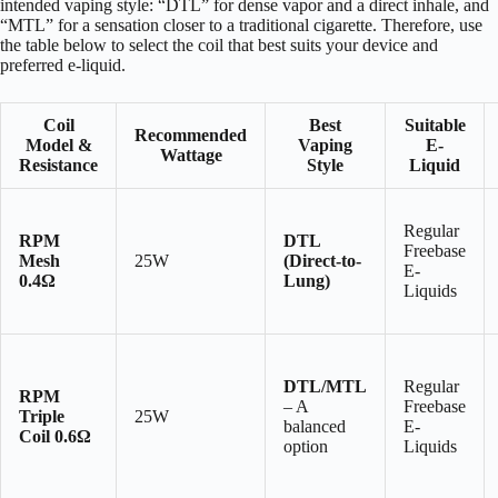
intended vaping style: “DTL” for dense vapor and a direct inhale, and
“MTL” for a sensation closer to a traditional cigarette. Therefore, use
the table below to select the coil that best suits your device and
preferred e-liquid.
Coil
Best
Suitable
Recommended
Model &
Vaping
E-
Wattage
Resistance
Style
Liquid
Regular
RPM
DTL
Freebase
Mesh
25W
(Direct-to-
E-
0.4Ω
Lung)
Liquids
DTL/MTL
Regular
RPM
– A
Freebase
Triple
25W
balanced
E-
Coil 0.6Ω
option
Liquids