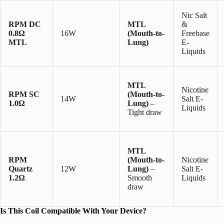
Nic Salt
RPM DC
MTL
&
0.8Ω
16W
(Mouth-to-
Freebase
MTL
Lung)
E-
Liquids
MTL
Nicotine
RPM SC
(Mouth-to-
14W
Salt E-
1.0Ω
Lung)
–
Liquids
Tight draw
MTL
RPM
(Mouth-to-
Nicotine
Quartz
12W
Lung)
–
Salt E-
1.2Ω
Smooth
Liquids
draw
Is This Coil Compatible With Your Device?