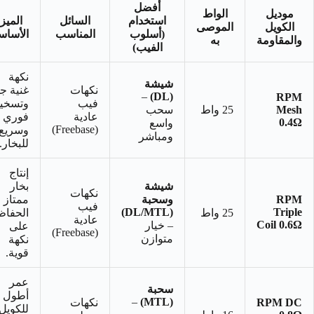
أفضل
موديل
الواط
استخدام
السائل
الميز
الكويل
الموصى
(أسلوب
المناسب
الأساس
والمقاومة
به
الفيب)
نكهة
شيشة
نكهات
غنية جد
–
(DL)
RPM
فيب
وتسخي
Mesh
25 واط
سحب
عادية
فوري
0.4Ω
واسع
(Freebase)
وسريع
ومباشر
للبخار.
إنتاج
شيشة
بخار
نكهات
RPM
وسحبة
ممتاز 
فيب
(DL/MTL)
Triple
25 واط
الحفاظ
عادية
Coil 0.6Ω
– خيار
على
(Freebase)
متوازن
نكهة
قوية.
عمر
سحبة
أطول
–
(MTL)
RPM DC
نكهات
للكويل