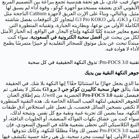
جهاز فيب عادي، بل هو تحفة هندسية تجمع ببراعة بين التصميم المربع
الأيقوني الذي يعشقه مستخدمو أجهزة كوكو ، وقوة أداء لم يسبق لها
مثيل. وبالتالي، وبناءً على الإرث العريق لأجهزة Caliburn الناجحة مثل
G2 و GK3، يأتي G3 Pro KOKO ليتجاوز كل التوقعات بفضل شاشته
الكاملة الأولى من نوعها، وبطاريته الجبارة، وتقنياته المتطورة التي
تضع معايير جديدة كليًا للنكهة وإنتاج البخار. في الواقع، إنه الخيار الأمثل
لكل من يبحث عن
أفضل سحبة الكترونية في السعودية
، سواء كنت
مبتدئًا تبحث عن بديل موثوق للسجائر التقليدية أو خبيرًا متمرسًا يطمح
لأداء لا هوادة فيه.
تقنية Pro-FOCS 3.0: تذوق النكهة الحقيقية في كل سحبة
جوهر النكهة النقية بين يديك
ما الذي يجعل جهازًا ما استثنائيًا حقًا؟ إنها النكهة بلا شك. في الحقيقة
هنا، يتألق
جهاز سحبة كاليبرن كوكو جي 3 برو
G3
بشكل لا يضاهى. ثم
فبفضل تقنية
Pro-FOCS 3.0
الحصرية من Uwell، يتم إطلاق العنان
للجوهر الحقيقي لنكهة الفيب السائلة الخاصة بك. هذه التقنية المتطورة
لا تكتفي بتسخين السائل فحسب، بل تعمل على استخلاص أدق طبقات
النكهة، مما يضمن لك تجربة غنية ونقية مع كل نفس. ونتيجة لذلك،
سواء كنت من عشاق نكهات الفواكه المنعشة، أو الحلويات الدافئة، أو
التبغ الكلاسيكي التي تحظى بشعبية هائلة في السوق السعودي، فإن
تقنية Pro-FOCS 3.0 تضمن لك وفاءً مطلقًا للنكهة، وكأنك تتذوقها
للمرة الأولى. إنها ليست مجرد سحبة، بل هي رحلة حسية تكتشف فيها