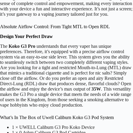
sense of complete control and empowerment, making every interaction
with your device a fun and interactive experience. It’s not just a screen;
it’s your gateway to a vaping journey tailored just for you.
Absolute Airflow Control: From Tight MTL to Open RDL
Design Your Perfect Draw
The
Koko G3 Pro
understands that every vaper has unique
preferences. Therefore, it’s equipped with a precise airflow control
system via an easy-to-use side lever. This system gives you the ability
to seamlessly switch between two completely different vaping styles.
Are you looking for a tight and restricted Mouth-to-Lung (MTL) draw
that mimics a traditional cigarette and is perfect for nic salts? Simply
close off the airflow. Or do you prefer an open and airy Restricted
Direct-Lung (RDL) draw that produces dense, flavorful clouds? Open
the airflow and enjoy the device’s max output of
35W
. This versatility
makes the G3 Pro a single device that meets the needs of a wide range
of users in the Kingdom, from those seeking a smoking alternative to
vape hobbyists who enjoy cloud production.
What’s In The Box of Uwell Caliburn Koko G3 Pod System
1 × UWELL Caliburn G3 Pro Koko Device
1 × 0.4ohm Caliburn G3 Pod Cartridge