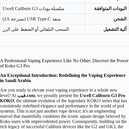
البودات المتوافقة
سلسلة بودات Uwell Caliburn G3
الشحن
منفذ USB Type-C (بسرعة 2A)
آلية التشغيل
السحب التلقائي أو الضغط على الزر
A Professional Vaping Experience Like No Other: Discover the Power
of Koko G3 Pro
An Exceptional Introduction: Redefining the Vaping Experience
in Saudi Arabia
Are you ready to elevate your vaping experience to a whole new
Uwell Caliburn G3 Pro
, we proudly present the
فيب.com
level? At
KOKO
, the ultimate evolution of the legendary KOKO series that has
consistently redefined elegance and performance in the world of pod
systems. This is not just another vape device; it’s an engineering
marvel that masterfully combines the iconic square design beloved by
Koko users with unprecedented power. Consequently, building on the
rich legacy of successful Caliburn devices like the G2 and GK3, the