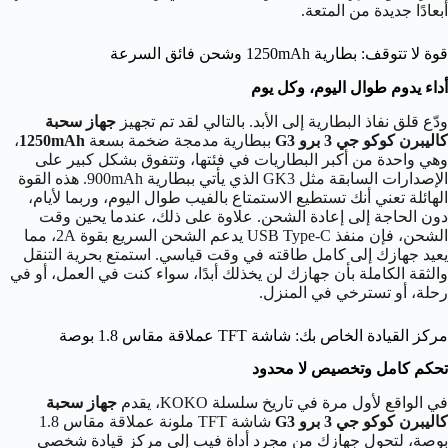
أبعادًا جديدة من المتعة.
قوة لا تتوقف: بطارية 1250mAh وشحن فائق السرعة
أداء يدوم طوال اليوم، وكل يوم
ودّع قلق نفاذ البطارية إلى الأبد. بالتالي لقد تم تجهيز
جهاز سحبة
كاليبرن كوكو جي 3 برو
G3
ببطارية مدمجة ضخمة بسعة
1250mAh
،
وهي واحدة من أكبر البطاريات في فئتها، وتتفوق بشكل كبير على
الإصدارات السابقة مثل GK3 الذي يأتي ببطارية 900mAh. هذه القوة
الهائلة تعني أنك تستطيع الاستمتاع بالفيب طوال اليوم، وربما لأيام،
دون الحاجة إلى إعادة الشحن. علاوة على ذلك، عندما يحين وقت
الشحن، فإن منفذ USB Type-C يدعم الشحن السريع بقوة 2A، مما
يعيد جهازك إلى كامل طاقته في وقت قياسي. استمتع بحرية التنقل
والثقة الكاملة بأن جهازك لن يخذلك أبدًا، سواء كنت في العمل، أو في
رحلة، أو تسترخي في المنزل.
مركز القيادة الخاص بك: شاشة TFT عملاقة مقاس 1.8 بوصة
تحكم كامل وتخصيص لا محدود
في الواقع لأول مرة في تاريخ سلسلة KOKO، يقدم
جهاز سحبة
كاليبرن كوكو جي 3 برو
G3
شاشة TFT ملونة عملاقة مقاس 1.8
بوصة، لتحول جهازك من مجرد أداة فيب إلى مركز قيادة شخصي