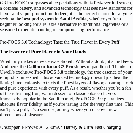
G3 Pro KOKO surpasses all expectations with its first-ever full screen,
a colossal battery, and advanced technology that sets new standards for
flavor and vapor production. Indeed, it is the perfect choice for anyone
seeking the
best pod system in Saudi Arabia
, whether you’re a
beginner looking for a reliable alternative to traditional cigarettes or a
seasoned expert demanding uncompromising performance.
Pro-FOCS 3.0 Technology: Taste the True Flavor in Every Puff
The Essence of Pure Flavor in Your Hands
What truly makes a device exceptional? Without a doubt, it’s the flavor.
And here, the
Caliburn Koko G3 Pro
shines unparalleled. Thanks to
Uwell’s exclusive
Pro-FOCS 3.0
technology, the true essence of your
e-liquid is unleashed. This advanced technology doesn’t just heat the
liquid; it meticulously extracts the finest layers of flavor, ensuring a rich
and pure experience with every puff. As a result, whether you’re a fan
of the refreshing fruit, warm dessert, or classic tobacco flavors
immensely popular in the Saudi market, Pro-FOCS 3.0 guarantees
absolute flavor fidelity, as if you’re tasting it for the very first time. This
isn’t just a puff; it’s a sensory journey where you discover new
dimensions of pleasure.
Unstoppable Power: A 1250mAh Battery & Ultra-Fast Charging