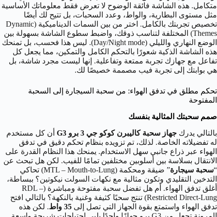
متكامل. هذه الشاشة فائقة الوضوح لا تعرض فقط معلوماتك الأساسية
مثل مستوى البطارية، والواط، وعدد السحبات، بل تتيح لك أيضًا
تخصيص تجربتك بالكامل. اختر من بين السمات الديناميكية (Dynamic
Themes) المختلفة لتناسب ذوقك، واضبط سطوع الشاشة بسهولة بين
الوضع النهاري والليلي (Day/Night mode). ليس هذا فحسب، بل تمنحك
هذه الشاشة الذكية شعورًا بالتحكم الكامل والتمكين، مما يجعل كل
تفاعل مع جهازك تجربة ممتعة وتفاعلية. إنها ليست مجرد شاشة، بل
هي بوابتك إلى تجربة فيب مصممة خصيصًا لك.
تحكم مطلق في تدفق الهواء: من سحبة السيجارة إلى السحبة
المفتوحة
صمم سحبتك المثالية بنفسك
بالتالي يدرك
جهاز سحبة كاليبرن كوكو جي 3 برو
G3
أن كل مستخدم
له تفضيلاته الخاصة. لذلك، تم تزويده بنظام تحكم دقيق في تدفق
الهواء عبر ذراع جانبي سهل الاستخدام. يمنحك هذا النظام القدرة على
الانتقال بسلاسة بين أسلوبين مختلفين تمامًا للفيب. لكن هل تبحث عن
“
سحبة سيجارة
” ضيقة ومحكمة (MTL – Mouth-to-Lung) تحاكي
التدخين التقليدي وتكون مثالية مع نكهات السولت نيكوتين؟ ببساطة،
أغلق تدفق الهواء. أم هل تفضل سحبة مفتوحة ومباشرة (RDL –
Restricted Direct-Lung) تنتج سحبًا كثيفة وغنية بالنكهة؟ بالتالي افتح
تدفق الهواء واستمتع بقوة الجهاز التي تصل إلى
35 واط
. لكن هذه
المرونة تجعل من G3 برو جهازًا واحدًا يلبي احتياجات شريحة واسعة