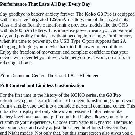
Performance That Lasts All Day, Every Day
Say goodbye to battery anxiety forever. The
Koko G3 Pro
is equipped
with a massive integrated
1250mAh
battery, one of the largest in its
class and significantly outperforming previous models like the GK3
with its 900mAh battery. This immense power means you can vape all
day, and possibly for days, without needing to recharge. Furthermore,
when it’s time to power up, the USB Type-C port supports fast 2A
charging, bringing your device back to full power in record time.
Enjoy the freedom of movement and complete confidence that your
device will never let you down, whether you’re at work, on a trip, or
relaxing at home.
Your Command Center: The Giant 1.8” TFT Screen
Full Control and Limitless Customization
For the first time in the history of the KOKO series, the
G3 Pro
introduces a giant 1.8-inch color TFT screen, transforming your device
from a simple vape tool into a complete personal command center. This
ultra-clear display not only shows your essential information like
battery level, wattage, and puff count, but it also allows you to fully
customize your experience. Choose from various Dynamic Themes to
suit your style, and easily adjust the screen brightness between Day
and Night modes. Not only that, but this smart screen also gives you a