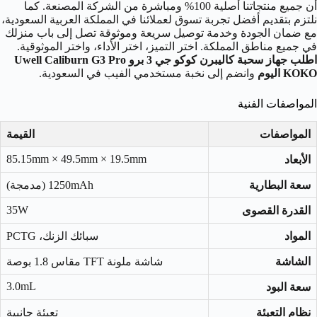
أن جميع منتجاتنا أصلية 100% ومباشرة من الشركة المصنعة. كما
نلتزم بتقديم أفضل تجربة تسوق لعملائنا في المملكة العربية السعودية،
مع ضمان الجودة وخدمة توصيل سريعة وموثوقة تصل إلى باب منزلك
في جميع مناطق المملكة. اختر التميز، اختر الأداء، واختر الموثوقية.
اطلب جهاز سحبة كاليبرن كوكو جي 3 برو Uwell Caliburn G3 Pro
KOKO اليوم
وانضم إلى نخبة مستخدمي الفيب في السعودية.
المواصفات الفنية
المواصفات
القيمة
85.15mm × 49.5mm × 19.5mm
الأبعاد
سعة البطارية
1250mAh (مدمجة)
35W
القدرة القصوى
المواد
سبائك الزنك، PCTG
الشاشة
شاشة ملونة TFT مقاس 1.8 بوصة
3.0mL
سعة البود
نظام التعبئة
تعبئة جانبية