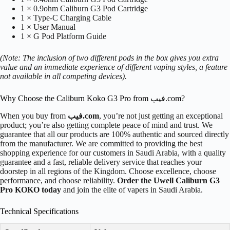
1 × 0.9ohm Caliburn G3 Pod Cartridge
1 × Type-C Charging Cable
1 × User Manual
1 × G Pod Platform Guide
(Note: The inclusion of two different pods in the box gives you extra
value and an immediate experience of different vaping styles, a feature
not available in all competing devices).
Why Choose the Caliburn Koko G3 Pro from فيب.com?
, you’re not just getting an exceptional
فيب.com
When you buy from
product; you’re also getting complete peace of mind and trust. We
guarantee that all our products are 100% authentic and sourced directly
from the manufacturer. We are committed to providing the best
shopping experience for our customers in Saudi Arabia, with a quality
guarantee and a fast, reliable delivery service that reaches your
doorstep in all regions of the Kingdom. Choose excellence, choose
performance, and choose reliability.
Order the Uwell Caliburn G3
Pro KOKO today
and join the elite of vapers in Saudi Arabia.
Technical Specifications