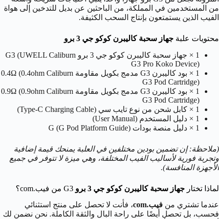
من المستخدمين في المملكة، من الباحثين عن بديل للتدخين إلى هواة
الفيب الذين يستمتعون بإنتاج السحب الكثيفة.
محتويات علبة
جهاز سحبة كاليبرن كوكو جي 3 برو
1 × جهاز سحبة كاليبرن كوكو جي 3 برو G3 (UWELL Caliburn
G3 Pro Koko Device)
1 × بود كاليبرن G3 مدمج بكويل مقاومة 0.4Ω (0.4ohm Caliburn
G3 Pod Cartridge)
1 × بود كاليبرن G3 مدمج بكويل مقاومة 0.9Ω (0.9ohm Caliburn
G3 Pod Cartridge)
1 × كابل شحن من نوع تايب سي (Type-C Charging Cable)
1 × دليل المستخدم (User Manual)
1 × دليل منصة بودات G (G Pod Platform Guide)
(ملاحظة: إن تضمين بودين مختلفين في العلبة يمنحك قيمة إضافية
وتجربة فورية لأساليب الفيب المختلفة، وهي ميزة لا تتوفر في جميع
الأجهزة المنافسة).
لماذا تختار
جهاز سحبة كاليبرن كوكو جي 3 برو
G3 من فيب.com؟
عندما تشتري من
فيب.com
، فأنت لا تحصل على منتج استثنائي
فحسب، بل تحصل أيضًا على راحة البال والثقة الكاملة. نحن نضمن لك