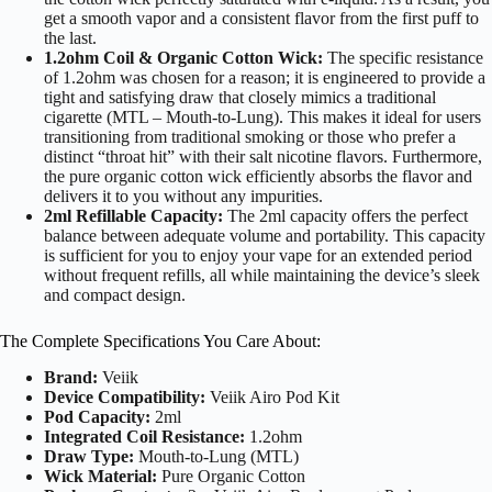
get a smooth vapor and a consistent flavor from the first puff to
the last.
1.2ohm Coil & Organic Cotton Wick:
The specific resistance
of 1.2ohm was chosen for a reason; it is engineered to provide a
tight and satisfying draw that closely mimics a traditional
cigarette (MTL – Mouth-to-Lung). This makes it ideal for users
transitioning from traditional smoking or those who prefer a
distinct “throat hit” with their salt nicotine flavors. Furthermore,
the pure organic cotton wick efficiently absorbs the flavor and
delivers it to you without any impurities.
2ml Refillable Capacity:
The 2ml capacity offers the perfect
balance between adequate volume and portability. This capacity
is sufficient for you to enjoy your vape for an extended period
without frequent refills, all while maintaining the device’s sleek
and compact design.
The Complete Specifications You Care About:
Brand:
Veiik
Device Compatibility:
Veiik Airo Pod Kit
Pod Capacity:
2ml
Integrated Coil Resistance:
1.2ohm
Draw Type:
Mouth-to-Lung (MTL)
Wick Material:
Pure Organic Cotton