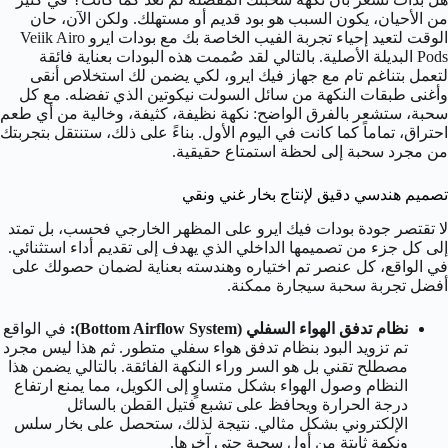
من الأحيان، يكون السبب هو بود قديم أو مستهلك. ولكن الآن، حان
الوقت لتعيد إحياء تجربة الفيب الخاصة بك مع بودات ايرو Veiik Airo
Pods البديلة الأصلية. بالتالي لقد صُممت هذه البودات بعناية فائقة
لتعمل بتناغم تام مع جهاز فيك ايرو، لكي يضمن لك استخلاص أنقى
وأغنى طبقات النكهة من سائل السولت نيكوتين الذي تفضله. مع كل
سحبة، ستشعر بالفرق الواضح: نكهة نظيفة، كثيفة، وخالية من أي طعم
احتراق، تماماً كما كانت في اليوم الأول. بناءً على ذلك، ستنتقل بتجربتك
من مجرد سحبة إلى لحظة استمتاع حقيقية.
تصميم هندسي دقيق لإنتاج بخار غني ونقي
لا تقتصر جودة بودات فيك ايرو على المظهر الخارجي فحسب، بل تمتد
إلى كل جزء من تصميمها الداخلي الذي يهدف إلى تقديم أداء استثنائي.
في الواقع، كل عنصر تم اختياره وهندسته بعناية لضمان حصولك على
أفضل تجربة سحبة سيجارة ممكنة.
نظام تدفق الهواء السفلي (Bottom Airflow System):
في الواقع
تم تزويد البود بنظام تدفق هواء سفلي متطور. ثم هذا ليس مجرد
مصطلح تقني بل هو السر وراء النكهة الفائقة. بالتالي يضمن هذا
النظام وصول الهواء بشكل متساوٍ إلى الكويل، مما يمنع ارتفاع
درجة الحرارة ويحافظ على تشبع فتيل القطن بالسائل
الإلكتروني بشكل مثالي. نتيجة لذلك، ستحصل على بخار سلس
ونكهة ثابتة من أول سحبة حتى آخرها.