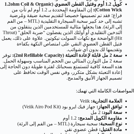
كويل 1.2 أوم وفتيل القطن العضوي (1.2ohm Coil & Organic
Cotton Wick):
إن المقاومة المحددة بـ 1.2 أوم لم تأتِ من
فراغ؛ فقد تم تصميمها خصيصاً لتقديم سحبة ضيقة ومُرضية
تشبه إلى حد كبير سحبة السيجارة التقليدية (MTL – من الفم
إلى الرئة). هذا يجعلها مثالية للمستخدمين الذين ينتقلون من
التدخين التقليدي أو أولئك الذين يفضلون “ضربة الحلق” (Throat
Hit) الواضحة مع نكهات السولت نيكوتين. علاوة على ذلك، يعمل
فتيل القطن العضوي النقي على امتصاص النكهة بكفاءة
وتقديمها لك بدون أي شوائب.
سعة 2 مل قابلة لإعادة التعبئة (2ml Refillable Capacity):
توفر
سعة 2 مل التوازن المثالي بين الحجم المناسب وسهولة الحمل.
هذه السعة كافية لتستمتع بسحباتك لفترة طويلة دون الحاجة إلى
إعادة التعبئة بشكل متكرر، وفي نفس الوقت تحافظ على
تصميم الجهاز الأنيق والمدمج.
المواصفات الكاملة التي تهمك:
العلامة التجارية:
Veiik
توافق الجهاز:
جهاز فيك ايرو بود (Veiik Airo Pod Kit)
سعة البود:
2 مل
مقاومة الكويل المدمج:
1.2 أوم
نوع السحبة:
سحبة سيجارة (MTL – من الفم إلى الرئة)
مادة الفتيل:
قطن عضوي نقي