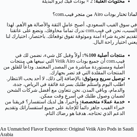
محتويات العلبة:
2 × بودات فيك ايرو البديلة
لماذا تختار بودات Airo من متجر فيب.com؟
في سوق الفيب السعودي، أصبح عامل الثقة والأصالة هو الأهم. لهذا
السبب، نحن في فيب.com ندرك تماماً مخاوفك، ونضع على عاتقنا
تقديم تجربة شراء آمنة وموثوقة تفوق توقعاتك. باختصار، اختيارك لنا
يعني اختيار راحة البال.
منتجات أصلية 100%:
أولاً وقبل كل شيء، نضمن لك في
فيب.com أن جميع بودات Veiik Airo التي نبيعها هي منتجات
أصلية ومستوردة مباشرة من المصدر المعتمد. وداعاً للقلق من
المنتجات المقلدة التي قد تضر بجهازك.
توصيل سريع وموثوق:
بالإضافة إلى ذلك، لا أحد يحب الانتظار.
اطلب اليوم واستلم طلبك بسرعة فائقة في الرياض، جدة،
والدمام، وباقي المدن. نحن نتعاون مع أفضل شركات الشحن
لضمان وصول طلبك في أسرع وقت ممكن.
خدمة عملاء متخصصة:
وأخيراً، هل لديك استفسار؟ فريقنا من
خبراء الفيب جاهز دائماً للإجابة على جميع استفساراتك وتقديم
الدعم الذي تحتاجه. هدفنا هو رضاك التام.
An Unmatched Flavor Experience: Original Veiik Airo Pods in Saudi
Arabia