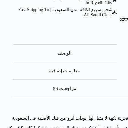
In Riyadh City
شحن سريع لكافة مدن السعودية | Fast Shipping To
All Saudi Cities
الوصف
معلومات إضافية
مراجعات (0)
تجربة نكهة لا مثيل لها: بودات ايرو من فيك الأصلية في السعودية
هل بدأت تشعر بأن نكهة سحبتك المفضلة لم تعد كما كانت؟ في كثير