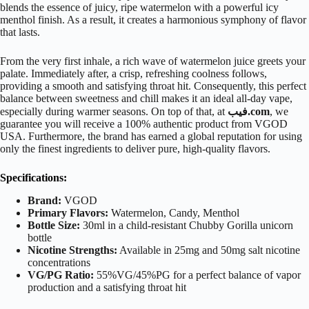
blends the essence of juicy, ripe watermelon with a powerful icy
menthol finish. As a result, it creates a harmonious symphony of flavor
that lasts.
From the very first inhale, a rich wave of watermelon juice greets your
palate. Immediately after, a crisp, refreshing coolness follows,
providing a smooth and satisfying throat hit. Consequently, this perfect
balance between sweetness and chill makes it an ideal all-day vape,
, we
فيب.com
especially during warmer seasons. On top of that, at
guarantee you will receive a 100% authentic product from VGOD
USA. Furthermore, the brand has earned a global reputation for using
only the finest ingredients to deliver pure, high-quality flavors.
Specifications:
Brand:
VGOD
Primary Flavors:
Watermelon, Candy, Menthol
Bottle Size:
30ml
in a child-resistant Chubby Gorilla unicorn
bottle
Nicotine Strengths:
Available in
25mg
and
50mg
salt nicotine
concentrations
VG/PG Ratio:
55%VG/45%PG
for a perfect balance of vapor
production and a satisfying throat hit