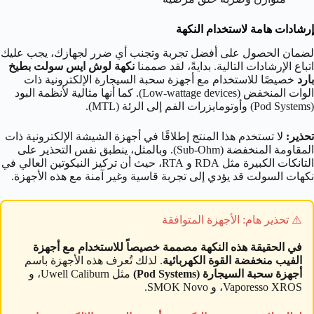
إرشادات هامة لاستخدام النكهة
لضمان الحصول على أفضل تجربة وتجنب أي ضرر لجهازك، يجب عليك
اتباع الإرشادات التالية. بدايةً، لقد صممنا
نكهة لوش ايس سولت بطيخ
بارد
خصيصًا للاستخدام مع أجهزة سحبة السيجارة الإلكترونية ذات
الوات المنخفض (Low-wattage devices). كما أنها مثالية لأنظمة البود
(Pod Systems) وأوتومايزرات الفم إلى الرئة (MTL).
تحذير:
لا تستخدم هذا المنتج إطلاقًا في أجهزة الشيشة الإلكترونية ذات
المقاومة المنخفضة (Sub-Ohm). وبالمثل، ينطبق نفس التحذير على
التانكات الكبيرة مثل RDA و RTA، حيث أن تركيز النيكوتين العالي في
نكهات السولت قد يؤدي إلى تجربة قاسية وغير آمنة مع هذه الأجهزة.
⚠️ تحذير هام: الأجهزة المتوافقة
في الحقيقة هذه النكهة مصممة خصيصاً للاستخدام مع أجهزة
الفيب منخفضة القوة الكهربائية
. لذلك تُعرف هذه الأجهزة باسم
أجهزة سحبة السيجارة (Pod Systems)
مثل Uwell Caliburn، و
Vaporesso XROS، و SMOK Novo.