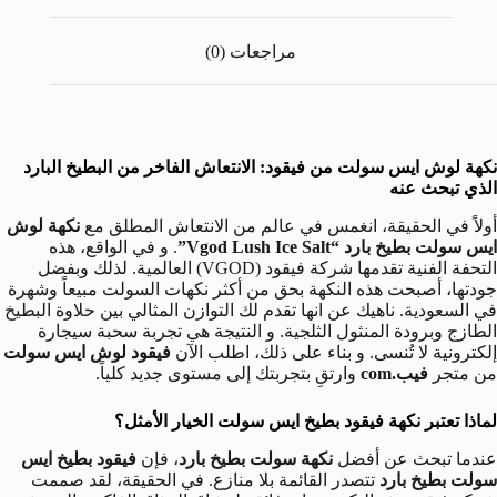
مراجعات (0)
نكهة لوش ايس سولت من فيقود: الانتعاش الفاخر من البطيخ البارد
الذي تبحث عنه
أولاً في الحقيقة، انغمس في عالم من الانتعاش المطلق مع
نكهة لوش
ايس سولت بطيخ بارد “Vgod Lush Ice Salt”
. و في الواقع، هذه
التحفة الفنية تقدمها شركة فيقود (VGOD) العالمية. لذلك وبفضل
جودتها، أصبحت هذه النكهة بحق من أكثر نكهات السولت مبيعاً وشهرة
في السعودية. ناهيك عن انها تقدم لك التوازن المثالي بين حلاوة البطيخ
الطازج وبرودة المنثول الثلجية. و النتيجة هي تجربة سحبة سيجارة
إلكترونية لا تُنسى. و بناء على ذلك، اطلب الآن
فيقود لوش ايس سولت
من متجر
فيب.com
وارتقِ بتجربتك إلى مستوى جديد كلياً.
لماذا تعتبر نكهة فيقود بطيخ ايس سولت الخيار الأمثل؟
عندما تبحث عن أفضل
نكهة سولت بطيخ بارد
، فإن
فيقود بطيخ ايس
سولت بطيخ بارد
تتصدر القائمة بلا منازع. في الحقيقة، لقد صممت