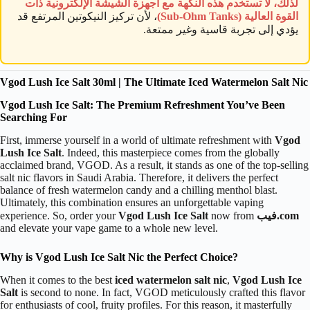
لذلك، لا تستخدم هذه النكهة مع أجهزة الشيشة الإلكترونية ذات
القوة العالية (Sub-Ohm Tanks)
، لأن تركيز النيكوتين المرتفع قد
يؤدي إلى تجربة قاسية وغير ممتعة.
Vgod Lush Ice Salt 30ml | The Ultimate Iced Watermelon Salt Nic
Vgod Lush Ice Salt: The Premium Refreshment You’ve Been
Searching For
First, immerse yourself in a world of ultimate refreshment with
Vgod
Lush Ice Salt
. Indeed, this masterpiece comes from the globally
acclaimed brand, VGOD. As a result, it stands as one of the top-selling
salt nic flavors in Saudi Arabia. Therefore, it delivers the perfect
balance of fresh watermelon candy and a chilling menthol blast.
Ultimately, this combination ensures an unforgettable vaping
فيب.com
now from
Vgod Lush Ice Salt
experience. So, order your
and elevate your vape game to a whole new level.
Why is Vgod Lush Ice Salt Nic the Perfect Choice?
When it comes to the best
iced watermelon salt nic
,
Vgod Lush Ice
Salt
is second to none. In fact, VGOD meticulously crafted this flavor
for enthusiasts of cool, fruity profiles. For this reason, it masterfully