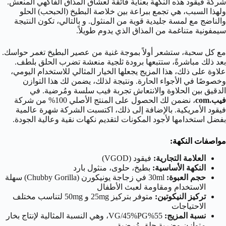
شركة فيقود هذه النكهة بعناية فائقة لعشاق المذاق الفاكهي المنعش.
ولهذا السبب، هي تجمع ببراعة بين خلاصة البطيخ (الحبحب) الحلو
والناضج مع لمسة جليدية قوية من المنثول. و بالتالي، تكون النتيجة
سيمفونية متناغمة من المذاق الذي يدوم طويلاً.
مع كل سحبة، ستشعر أولاً بموجة غنية من عصير البطيخ تغمر حواسك.
بعد ذلك مباشرةً، ستتبعها برودة ثلجية منعشة تضرب الحلق بلطف.
علاوة على ذلك، هذا المزيج يجعلها الخيار المثالي للاستخدام اليومي،
وخصوصًا في الأجواء الحارة. ونتيجة لذلك، يضمن لك هذا التوازن
الدقيق بين الحلاوة والانتعاش تجربة فيب سلسة ومُرضية. في
فيب.com
، نضمن لك الحصول على المنتج الأصلي 100% من شركة
فيقود الأمريكية. بالإضافة إلى ذلك، اكتسبت الشركة شهرة عالمية
بفضل استخدامها لأجود المكونات لتقديم نكهات نقية وعالية الجودة.
مواصفات النكهة:
العلامة التجارية:
فيقود (VGOD)
النكهة الأساسية:
بطيخ، حلوى، منثول بارد
حجم العبوة:
30ml
في زجاجة يونيكورن (Chubby Gorilla) سهلة
الاستخدام ومقاومة لعبث الأطفال
تركيز النيكوتين:
متوفر بتركيز
25mg
و
50mg
لتناسب مختلف
الاحتياجات
نسبة المزيج:
55%VG/45%PG
، وهي النسبة المثالية لإنتاج بخار
متوازن وضربة حلق مُرضية