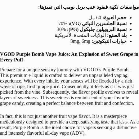
مواصفات نكهة فيقود عنب بربل بومب التي تميزها:
حجم العبوة:
60 مل
نسبة الجلسرين النباتي (VG):
70%
نسبة البروبيلين جليكول (PG):
30%
بلد الصنع:
الولايات المتحدة الأمريكية
خيارات النيكوتين:
3mg, 6mg
VGOD Purple Bomb Vape Juice: An Explosion of Sweet Grape in
Every Puff
Prepare for a unique sensory journey with VGOD’s Purple Bomb.
This premium e-liquid is crafted to deliver an unparalleled vaping
experience. With every inhale, your senses will be flooded by a rich
wave of ripe, fresh grape juice. Consequently, it feels as if it was just
picked from the vine. Subsequently, the flavor profile evolves to reveal
layers of sweetness. This sweetness is reminiscent of your favorite
grape candy, creating a perfect balance between fruit and confection.
In fact, this is not just another fruit vape flavor. It is a masterpiece
meticulously designed to provide a deep, satisfying taste that lasts. As a
result, Purple Bomb is the ideal choice for vapers seeking a distinctive
and intensely flavorful all-day vape (ADV).