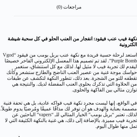
مراجعات (0)
نكهة فيب عنب فيقود: انفجار من العنب الحلو في كل سحبة شيشة
الكترونية
استعد لرحلة حسية فريدة مع نكهة عنب بربل بومب من فيقود “Vgod
Purple Bomb”. لقد تم تصميم هذا المعسل الإلكتروني الفاخر خصيصًا
ليقدم لك تجربة فيب لا مثيل لها. لذلك مع كل استنشاق، ستغمر
حواسك موجة غنية من عصير العنب الناضج والطازج ستشعر وكأنك
تقطفه للتو من الشجرة. بعد ذلك، تتطور النكهة لتكشف عن طبقات
من الحلاوة التي تذكرك بحلوى العنب المفضلة لديك. والنتيجة هي
توازن مثالي بين الفاكهة والحلوى.
في الواقع، إنها ليست مجرد نكهة فيب فواكه عادية، بل هي تحفة فنية
مصممة بعناية والهدف هو أن توفر لك مذاقًا عميقًا ومُرضيًا يدوم طويلاً.
لذلك، تعتبر “بربل بومب” الخيار المثالي للـ “vapers” الباحثين عن
تجربة فيب مميزة. بالإضافة إلى ذلك، هي غنية بالنكهة الكثيفة التي لا
تمل منها طوال اليوم.