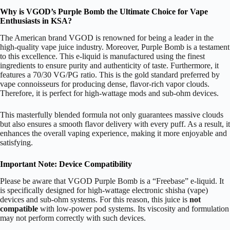
Why is VGOD’s Purple Bomb the Ultimate Choice for Vape
Enthusiasts in KSA?
The American brand VGOD is renowned for being a leader in the
high-quality vape juice industry. Moreover, Purple Bomb is a testament
to this excellence. This e-liquid is manufactured using the finest
ingredients to ensure purity and authenticity of taste. Furthermore, it
features a
70/30
V
G
/
PG
ratio. This is the gold standard preferred by
vape connoisseurs for producing dense, flavor-rich vapor clouds.
Therefore, it is perfect for high-wattage mods and sub-ohm devices.
This masterfully blended formula not only guarantees massive clouds
but also ensures a smooth flavor delivery with every puff. As a result, it
enhances the overall vaping experience, making it more enjoyable and
satisfying.
Important Note: Device Compatibility
Please be aware that VGOD Purple Bomb is a “Freebase” e-liquid. It
is specifically designed for high-wattage electronic shisha (vape)
devices and sub-ohm systems. For this reason, this juice is
not
compatible
with low-power pod systems. Its viscosity and formulation
may not perform correctly with such devices.