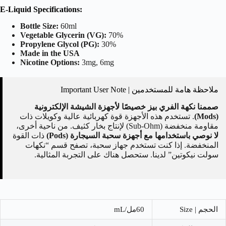
E-Liquid Specifications:
Bottle Size:
60ml
Vegetable Glycerin (VG):
70%
Propylene Glycol (PG):
30%
Made in the USA
Nicotine Options:
3mg, 6mg
ملاحظة هامة للمستخدمين | Important User Note
صممنا نكهة الفري بيز خصيصًا لأجهزة الشيشة الإلكترونية
(Mods)
. تستخدم هذه الأجهزة قوة كهربائية عالية وكويلات ذات
مقاومة منخفضة (Sub-Ohm) لإنتاج بخار كثيف. من ناحية أخرى،
لا نوصي باستخدامها مع أجهزة سحبة السيجارة (Pods)
ذات القوة
المنخفضة. إذا كنت تستخدم جهاز سحبة، تصفح قسم “نكهات
سولت نيكوتين” لدينا. ستحصل هناك على التجربة المثالية.
الحجم | Size
60مل/mL