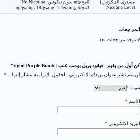
مستوى النيكوتين |
0مج/mg بدون نيكوتين No Nicotine,
Nicotine Level
3مج/mg, 6مج/mg, 12مج/mg, 18مج/mg
المراجعات
لا توجد مراجعات بعد.
كن أول من يقيم “فيقود بربل بومب عنب | Vgod Purple Bomb”
لن يتم نشر عنوان بريدك الإلكتروني.
الحقول الإلزامية مشار إليها بـ
*
تقييمك
*
*
الاسم
*
البريد الإلكتروني