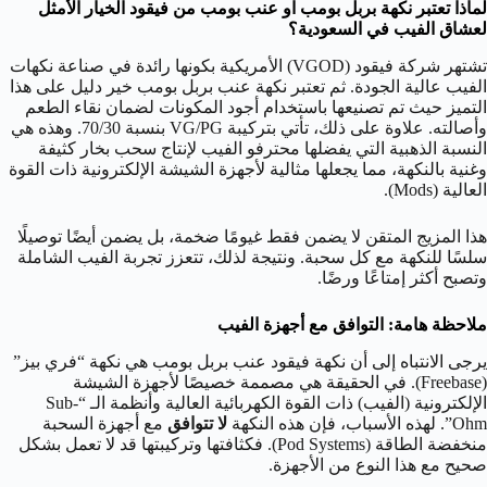
لماذا تعتبر نكهة بربل بومب او عنب بومب من فيقود الخيار الأمثل
لعشاق الفيب في السعودية؟
تشتهر شركة فيقود (VGOD) الأمريكية بكونها رائدة في صناعة نكهات
الفيب عالية الجودة. ثم تعتبر نكهة عنب بربل بومب خير دليل على هذا
التميز حيث تم تصنيعها باستخدام أجود المكونات لضمان نقاء الطعم
وأصالته. علاوة على ذلك، تأتي بتركيبة
PG
/
G
V
بنسبة
70/30
. وهذه هي
النسبة الذهبية التي يفضلها محترفو الفيب لإنتاج سحب بخار كثيفة
وغنية بالنكهة، مما يجعلها مثالية لأجهزة الشيشة الإلكترونية ذات القوة
العالية (Mods).
هذا المزيج المتقن لا يضمن فقط غيومًا ضخمة، بل يضمن أيضًا توصيلًا
سلسًا للنكهة مع كل سحبة. ونتيجة لذلك، تتعزز تجربة الفيب الشاملة
وتصبح أكثر إمتاعًا ورضًا.
ملاحظة هامة: التوافق مع أجهزة الفيب
يرجى الانتباه إلى أن نكهة فيقود عنب بربل بومب هي نكهة “فري بيز”
(Freebase). في الحقيقة هي مصممة خصيصًا لأجهزة الشيشة
الإلكترونية (الفيب) ذات القوة الكهربائية العالية وأنظمة الـ “Sub-
Ohm”. لهذه الأسباب، فإن هذه النكهة
لا تتوافق
مع أجهزة السحبة
منخفضة الطاقة (Pod Systems). فكثافتها وتركيبتها قد لا تعمل بشكل
صحيح مع هذا النوع من الأجهزة.