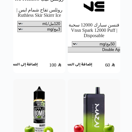
روثلس تفاح شمام ايس |
Ruthless Skir Skirrr Ice
فنسن سبارك 12000 سحبة
| Vnsn Spark 12000 Puff
Disposable
100
SAR
60
SAR
إضافة إلى السلة
إضافة إلى السلة