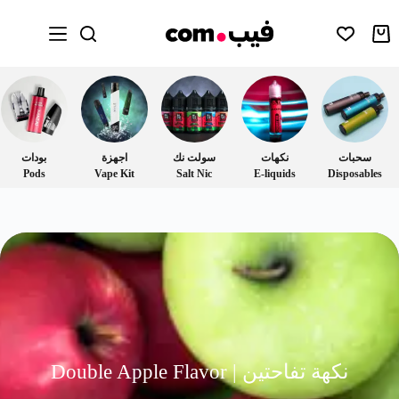
سحبات
نكهات
سولت نك
اجهزة
بودات
Pods
Vape Kit
Salt Nic
E-liquids
Disposables
نكهة تفاحتين | Double Apple Flavor