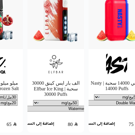
ناستي 14000 سحبة | Nasty
الف بار ايس كينق 30000
ميلو ميلو
ozen Salt
14000 Puffs
سحبة | Elfbar Ice King
30000 Puffs
65
SAR
80
SAR
75
إضافة إلى السلة
إضافة إلى السلة