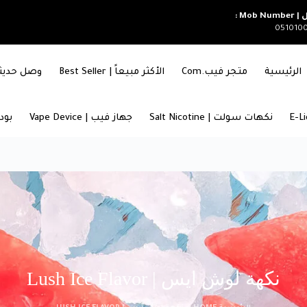
Mob Nu :
051010
الرئيسية
متجر فيب.com
الأكثر مبيعاً | Best Seller
وصل حديثاً | RIVALS
نكهات سولت | Salt Nicotine
جهاز فيب | Vape Device
بودات
نكهة لوش ايس | Lush Ice Flavor