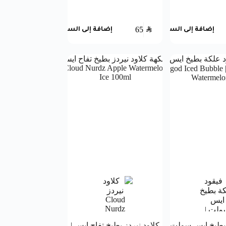
65
SAR
إضافة إلى السلة
إضافة إلى السلة
 بطيخ ايس سولت
كلاود نيردز بطيخ تفاح ايس |