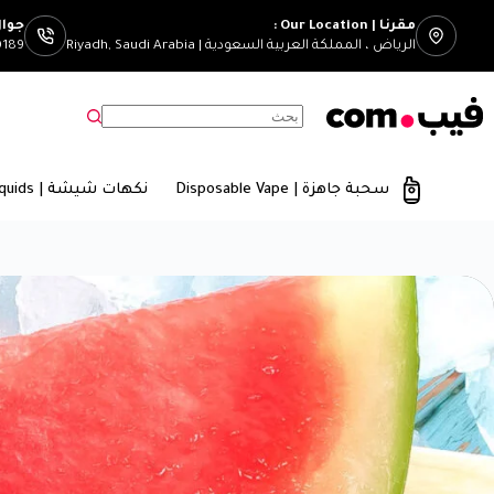
مقرنا | Our Location :
جوال | mber
الرياض ، المملكة العربية السعودية | Riyadh, Saudi Arabia
0189
سحبة جاهزة | Disposable Vape
نكهات شيشة | E-Liquids