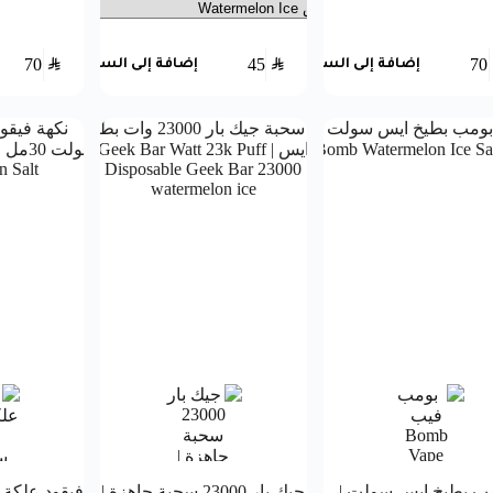
70
SAR
45
SAR
70
إضافة إلى السلة
إضافة إلى السلة
ب بطيخ ايس سولت |
جيك بار 23000 سحبة جاهزة |
فيقود علكة