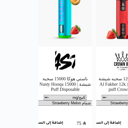
الفاخر 12000 سحبه شيشة
ناستي هوكا 15000 سحبة
كراون بار | Al Fakher 12k
شيشة | Nasty Hooqa 15000
Puff Disposable
puff Crow
75
SAR
إضافة إلى السلة
إضافة إلى السلة