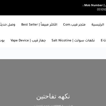
Mob  :
05101
الرئيسية
متجر فيب.com
الأكثر مبيعاً | Best Seller
وصل حديثاً | ARRIVALS
نكهات سولت | Salt Nicotine
جهاز فيب | Vape Device
بودات
نكهه تفاحتين