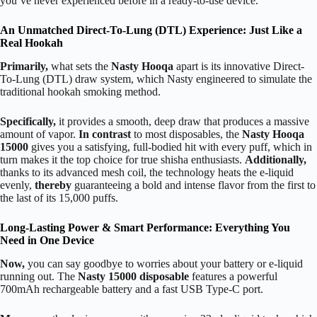
you’ve never experienced before in a ready-to-use device.
An Unmatched Direct-To-Lung (DTL) Experience: Just Like a
Real Hookah
Primarily,
what sets the
Nasty Hooqa
apart is its innovative Direct-
To-Lung (DTL) draw system, which Nasty engineered to simulate the
traditional hookah smoking method.
Specifically,
it provides a smooth, deep draw that produces a massive
amount of vapor.
In contrast
to most disposables, the
Nasty Hooqa
15000
gives you a satisfying, full-bodied hit with every puff, which in
turn makes it the top choice for true shisha enthusiasts.
Additionally,
thanks to its advanced mesh coil, the technology heats the e-liquid
evenly,
thereby
guaranteeing a bold and intense flavor from the first to
the last of its 15,000 puffs.
Long-Lasting Power & Smart Performance: Everything You
Need in One Device
Now,
you can say goodbye to worries about your battery or e-liquid
running out. The
Nasty 15000 disposable
features a powerful
700mAh rechargeable battery and a fast USB Type-C port.