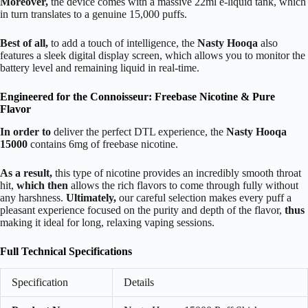
Moreover,
the device comes with a massive 22ml e-liquid tank, which
in turn translates to a genuine 15,000 puffs.
Best of all,
to add a touch of intelligence, the
Nasty Hooqa
also
features a sleek digital display screen, which allows you to monitor the
battery level and remaining liquid in real-time.
Engineered for the Connoisseur: Freebase Nicotine & Pure
Flavor
In order to
deliver the perfect DTL experience, the
Nasty Hooqa
15000
contains 6mg of freebase nicotine.
As a result,
this type of nicotine provides an incredibly smooth throat
hit,
which then
allows the rich flavors to come through fully without
any harshness.
Ultimately,
our careful selection makes every puff a
pleasant experience focused on the purity and depth of the flavor,
thus
making it ideal for long, relaxing vaping sessions.
Full Technical Specifications
Specification
Details