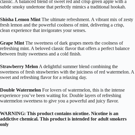
classic. A balanced blend of sweet red and crisp green apple with a
subtle smoky undertone that perfectly mimics a traditional hookah.
Shisha Lemon Mint
The ultimate refreshment. A vibrant mix of zesty
fresh lemon and the powerful coolness of mint, delivering a crisp,
clean experience that invigorates your senses.
Grape Mint
The sweetness of dark grapes meets the coolness of
refreshing mint. A beloved classic flavor that offers a perfect balance
between fruity sweetness and a cold finish.
Strawberry Melon
A delightful summer blend combining the
sweetness of fresh strawberries with the juiciness of red watermelon. A
sweet and refreshing flavor for a relaxing day.
Double Watermelon
For lovers of watermelon, this is the intense
experience you’ve been waiting for. Double layers of refreshing
watermelon sweetness to give you a powerful and juicy flavor.
WARNING: This product contains nicotine. Nicotine is an
addictive chemical. This product is intended for adult smokers
only