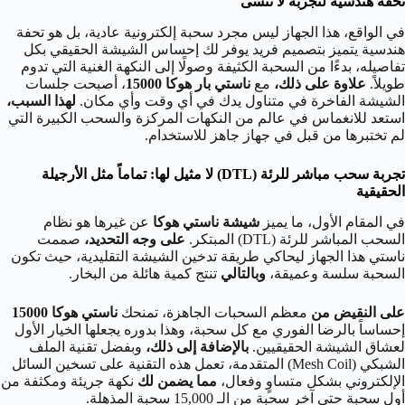
تحفة هندسية لتجربة لا تُنسى
في الواقع، هذا الجهاز ليس مجرد سحبة إلكترونية عادية، بل هو تحفة
هندسية يتميز بتصميم فريد يوفر لك إحساس الشيشة الحقيقي بكل
تفاصيله، بدءًا من السحبة الكثيفة وصولًا إلى النكهة الغنية التي تدوم
طويلاً.
علاوة على ذلك،
مع
ناستي بار هوكا 15000
، أصبحت جلسات
الشيشة الفاخرة في متناول يدك في أي وقت وأي مكان.
لهذا السبب،
استعد للانغماس في عالم من النكهات المركزة والسحب الكبيرة التي
لم تختبرها من قبل في جهاز جاهز للاستخدام.
تجربة سحب مباشر للرئة (DTL) لا مثيل لها: تماماً مثل الأرجيلة
الحقيقية
في المقام الأول، ما يميز
شيشة ناستي هوكا
عن غيرها هو نظام
السحب المباشر للرئة (DTL) المبتكر.
على وجه التحديد،
صممت
ناستي هذا الجهاز ليحاكي طريقة تدخين الشيشة التقليدية، حيث تكون
السحبة سلسة وعميقة،
وبالتالي
تنتج كمية هائلة من البخار.
على النقيض من
معظم السحبات الجاهزة، تمنحك
ناستي هوكا 15000
إحساساً بالرضا الفوري مع كل سحبة، وهذا بدوره يجعلها الخيار الأول
لعشاق الشيشة الحقيقيين.
بالإضافة إلى ذلك،
وبفضل تقنية الملف
الشبكي (Mesh Coil) المتقدمة، تعمل هذه التقنية على تسخين السائل
الإلكتروني بشكل متساوٍ وفعال،
مما يضمن لك
نكهة جريئة ومكثفة من
أول سحبة حتى آخر سحبة من الـ 15,000 سحبة المذهلة.