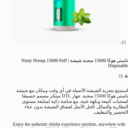
ناستي هوكا 15000 سحبة شيشة | Nasty Hooqa 15000 Puff
Disposable
75
SAR
استمتع بتجربة الشيشة الأصيلة في أي وقت ومكان مع شيشة
ناستي هوكا 15000 سحبة. جهاز DTL مبتكر مصمم خصيصًا
لسحبات كثيفة ونكهة غنية، مع شاشة ذكية لمتابعة مستوى
البطارية والسائل. الحل الأمثل لعشاق الشيشة بدون عناء
التحضير والتنظيف.
Enjoy the authentic shisha experience anytime, anywhere with