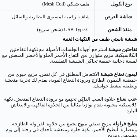
نوع الكويل
ملف شبكي (Mesh Coil)
شاشة العرض
شاشة رقمية لمستوى البطارية والسائل
منفذ الشحن
USB Type-C (شحن سريع)
شيشة ناستي طيف من النكهات الغنية
تفاحتين شيشة
استرجع أجواء الجلسات الأصيلة مع نكهة التفاحتين
الكلاسيكية. مزيج متوازن من التفاح الأحمر الحلو والأخضر المنعش مع
لمسة دخانية خفيفة تحاكي الشيشة التقليدية.
ليمون نعناع شيشة
الانتعاش المطلق في كل نفس. مزيج حيوي من
حمضية الليمون الطازج وبرودة النعناع القوية، يقدم لك تجربة منعشة
ونظيفة تنشط حواسك.
عنب نعناع
حلاوة العنب الداكن تجتمع مع برودة النعناع المنعش. نكهة
كلاسيكية محبوبة تقدم توازناً مثالياً بين الحلاوة الفاكهية والانتعاش
البارد.
بطيخ فراولة
مزيج صيفي مبهج يجمع بين حلاوة الفراولة الطازجة
وعصارة البطيخ الأحمر. نكهة حلوة ومنعشة تأخذك في رحلة إلى يوم
مشمس ومريح.