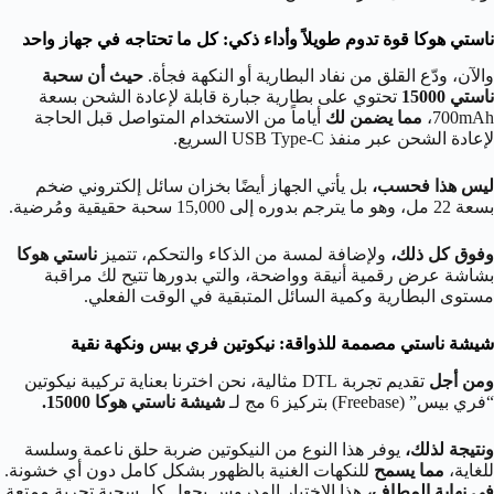
ناستي هوكا قوة تدوم طويلاً وأداء ذكي: كل ما تحتاجه في جهاز واحد
والآن، ودّع القلق من نفاد البطارية أو النكهة فجأة.
حيث أن
سحبة
ناستي 15000
تحتوي على بطارية جبارة قابلة لإعادة الشحن بسعة
700mAh،
مما يضمن لك
أياماً من الاستخدام المتواصل قبل الحاجة
لإعادة الشحن عبر منفذ USB Type-C السريع.
ليس هذا فحسب،
بل يأتي الجهاز أيضًا بخزان سائل إلكتروني ضخم
بسعة 22 مل، وهو ما يترجم بدوره إلى 15,000 سحبة حقيقية ومُرضية.
وفوق كل ذلك،
ولإضافة لمسة من الذكاء والتحكم، تتميز
ناستي هوكا
بشاشة عرض رقمية أنيقة وواضحة، والتي بدورها تتيح لك مراقبة
مستوى البطارية وكمية السائل المتبقية في الوقت الفعلي.
شيشة ناستي مصممة للذواقة: نيكوتين فري بيس ونكهة نقية
ومن أجل
تقديم تجربة DTL مثالية، نحن اخترنا بعناية تركيبة نيكوتين
“فري بيس” (Freebase) بتركيز 6 مج لـ
شيشة ناستي هوكا 15000.
ونتيجة لذلك،
يوفر هذا النوع من النيكوتين ضربة حلق ناعمة وسلسة
للغاية،
مما يسمح
للنكهات الغنية بالظهور بشكل كامل دون أي خشونة.
في نهاية المطاف،
هذا الاختيار المدروس يجعل كل سحبة تجربة ممتعة