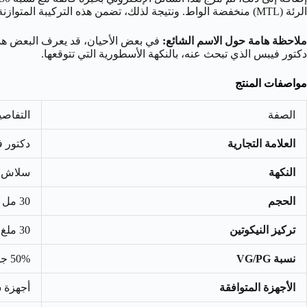
الرئة (MTL) منخفضة الواط. ونتيجة لذلك، تضمن هذه التركيبة المتوازنة ضربة حلق ناعمة، بالإضافة إلى امتصاص سريع للنيكوتين بفضل أملاح النيكوتين عالية الجودة، وأيضًا إنتاج نكهة واضحة ومركزة مع كل سحبة.
ملاحظة هامة حول الاسم الشائع:
في بعض الأحيان، قد يعرف البعض هذه ا
دكتور فيبس الذي تبحث عنه، بالنكهة الأسطورية التي تتوقعها.
مواصفات المنتج
الصفة
التفاصي
العلامة التجارية
دكتور فيبس (
النكهة
سلاش ا
الحجم
30 مل
تركيز النيكوتين
30 ملغ / 50 ملغ (أملاح النيكوتين)
نسبة VG/PG
50% جلسرين نباتي / 50% بروبيلين جليكول
الأجهزة المتوافقة
أجهزة سحبة ال