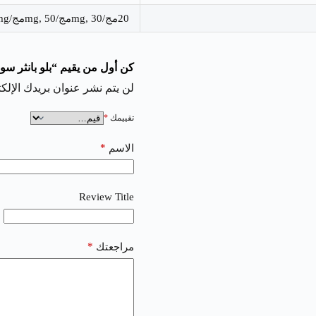
20مج/mg, 30مج/mg, 50مج/mg
كن أول من يقيم “بلو بانثر سولت | anther Salt
لن يتم نشر عنوان بريدك الإلكت
تقييمك
*
*
الاسم
Review Title
*
مراجعتك