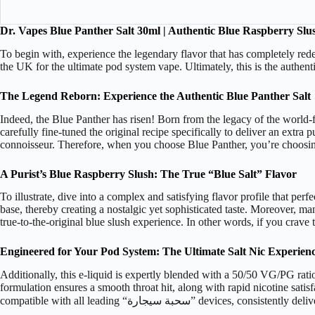
Dr. Vapes Blue Panther Salt 30ml | Authentic Blue Raspberry Slu
To begin with, experience the legendary flavor that has completely redef
the UK for the ultimate pod system vape. Ultimately, this is the authent
The Legend Reborn: Experience the Authentic Blue Panther Salt
Indeed, the Blue Panther has risen! Born from the legacy of the world-
carefully fine-tuned the original recipe specifically to deliver an extra p
connoisseur. Therefore, when you choose Blue Panther, you’re choosing
A Purist’s Blue Raspberry Slush: The True “Blue Salt” Flavor
To illustrate, dive into a complex and satisfying flavor profile that per
base, thereby creating a nostalgic yet sophisticated taste. Moreover, ma
true-to-the-original blue slush experience. In other words, if you crave
Engineered for Your Pod System: The Ultimate Salt Nic Experien
Additionally, this e-liquid is expertly blended with a 50/50 VG/PG rat
formulation ensures a smooth throat hit, along with rapid nicotine satisf
devices, consistently delivering reliable.