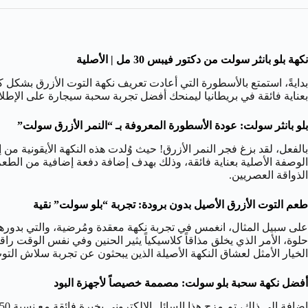
نكهة بلو بانثر سولت من دكتور فيبس 30 مل | الأصلية
بعناية فائقة في بريطانيا ليمنحك أفضل تجربة سحبة سيجارة على الإطلاق
بلو بانثر سولت: عودة الأسطورة المعروفة بـ “النمر الأزرق سولت”
الوصفة الأصلية بعناية فائقة، وذلك بهدف إضافة دفعة إضافية من الطع
الذواقة العصريين.
طعم التوت الأزرق الأصيل بدون برودة: تجربة “بلو سولت” نقية
على سبيل المثال، انغمس في تجربة نكهة معقدة ومُرضية، والتي بدورها
حلوة، الأمر الذي يخلق مذاقاً كلاسيكياً يثير الحنين وفي نفس الوقت راقيا
الخيار الأمثل لعشاق النكهة الأصيلة الذين يبحثون عن تجربة سلاش التوت
أفضل نكهة سحبة بلو سولت: مصممة خصيصاً لأجهزة البود