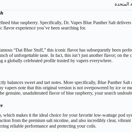
 المتحدة
sh
ined blue raspberry. Specifically, Dr. Vapes Blue Panther Salt delivers 
ic flavor experience you’ve been searching for.
famous “Dat Blue Stuff,” this iconic flavor has subsequently been perf
unch of unforgettable taste. In fact, this isn’t just another flavor; on the
 a globally celebrated profile trusted by vapers everywhere.
fectly balances sweet and tart notes. More specifically, Blue Panther Salt
ny vapers note that this original version is not overpowered by ice or m
 the genuine, unadulterated flavor of blue raspberry, your search undoub
ce
io, which makes it the ideal choice for your favorite low-wattage pod 
action from the premium salt nicotine, and also incredibly clear, vibrant
compatible with all leading “سحبة سيجارة”  performance and protecting your coils