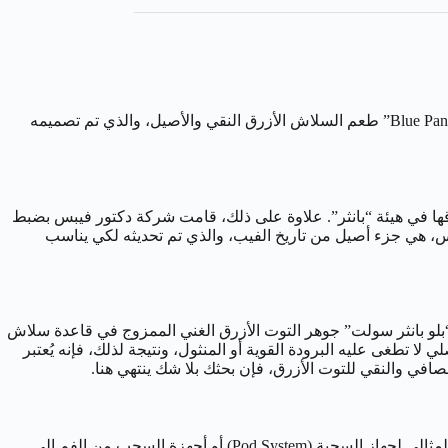
بدايةً، استمتع بالأسطورة التي أعادت تعريف نكهة التوت الأزرق بشكل كامل. بالتحديد، تقدم لك نكهة بلو بانثر سولت من دكتور فيبس “Blue Panther Salt” طعم السلاش الأزرق النقي والأصيل، والذي تم تصميمه
الأيقونية من إرث النكهة العالمية الشهيرة “Dat Blue Stuff”، ومن ثم تم إتقانها وإطلاقها في هيئة “بانثر”. علاوة على ذلك، قامت شركة دكتور فيبس بضبط
كس، هي جزء أصيل من تاريخ الفيب، والذي تم تحديثه لكي يناسب
“بلو بانثر سولت” جوهر التوت الأزرق الغني الممزوج في قاعدة سلاش
 لا تطغى عليه البرودة القوية أو المنثول، ونتيجة لذلك، فإنه يُعتبر
صافي والنقي للتوت الأزرق، فإن بحثك بلا شك ينتهي هنا.
إضافة إلى ذلك، تم مزج هذا السائل الإلكتروني بخبرة فائقة مع نسبة 50/50 من الجلسرين النباتي والبروبيلين جليكول، الأمر الذي يجعله الخيار المثالي لجهاز السحبة (Pod System) أو أجهزة السحب من الفم إلى