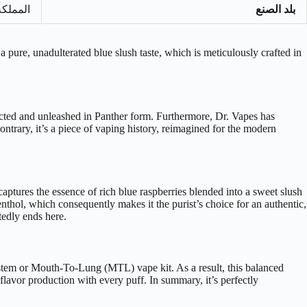
بلد الصنع
المملكة
a pure, unadulterated blue slush taste, which is meticulously crafted in
ected and unleashed in Panther form. Furthermore, Dr. Vapes has
 contrary, it’s a piece of vaping history, reimagined for the modern
 captures the essence of rich blue raspberries blended into a sweet slush
enthol, which consequently makes it the purist’s choice for an authentic,
tedly ends here.
system or Mouth-To-Lung (MTL) vape kit. As a result, this balanced
 flavor production with every puff. In summary, it’s perfectly