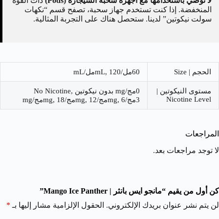
لا نوصي باستخدامها مع أجهزة سحبة السيجارة (Pods)
ذات القوة
المنخفضة. إذا كنت تستخدم جهاز سحبة، تصفح قسم “نكهات
سولت نيكوتين” لدينا. ستحصل هناك على التجربة المثالية.
الحجم | Size
60مل/mL, 120مل/mL
مستوى النيكوتين |
0مج/mg بدون نيكوتين No Nicotine,
Nicotine Level
3مج/mg, 6مج/mg, 12مج/mg, 18مج/mg
المراجعات
لا توجد مراجعات بعد.
كن أول من يقيم “مانجو ايس بانثر | Mango Ice Panther”
لن يتم نشر عنوان بريدك الإلكتروني.
الحقول الإلزامية مشار إليها بـ
*