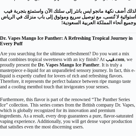
لذلك أضف نكهة مانجو ايس بانثر إلى سلتك الآن واستمتع بتجربة فيب
استوائية لا تُنسى، مع توصيل سريع وموثوق إلى باب منزلك في الرياض
وجميع أنحاء المملكة العربية السعودية!
Dr. Vapes Mango Ice Panther: A Refreshing Tropical Journey in
Every Puff
Are you searching for the ultimate refreshment? Do you want a mix
, we
.com
فيب
that combines tropical sweetness with an icy finish? At
proudly present the
Dr. Vapes Mango Ice Panther
. It is truly a
masterpiece e-liquid for an unparalleled sensory journey. In fact, this e-
liquid is expertly crafted for lovers of rich and refreshing flavors.
Therefore, it represents the perfect balance between ripe mango taste
and a cooling menthol touch that invigorates your senses.
Furthermore, this flavor is part of the renowned “The Panther Series
Ice” collection. This series comes from the British company Dr. Vapes,
which is globally recognized for its innovation and premium
ingredients. As a result, every drop guarantees a pure, flavor-saturated
vaping experience. Additionally, you will get dense vapor production
that satisfies even the most discerning users.