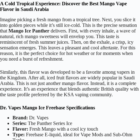
A Cold Tropical Experience: Discover the Best Mango Vape
Flavor in Saudi Arabia
Imagine picking a fresh mango from a tropical tree. Next, you slice it
into golden pieces while it’s still ice-cold. This is the precise sensation
that
Mango Ice Panther
delivers. First, with every inhale, a wave of
natural, rich mango sweetness will envelop you. This taste is
reminiscent of fresh summer juices. Then, on the exhale, a crisp, icy
sensation emerges. This leaves a pleasant and cool aftertaste. For this
reason, it is the perfect choice for hot weather or for moments when
you need a burst of refreshment.
Similarly, this flavor was developed to be a favorite among vapers in
the Kingdom. After all, iced fruit flavors are widely popular in Saudi
Arabia. This is not just another mango flavor. Instead, it is a complete
experience. It’s an experience that blends authentic British quality with
the taste profile preferred by the KSA vaping community.
Dr. Vapes Mango Ice Freebase Specifications
Brand:
Dr. Vapes
Series:
The Panther Series Ice
Flavor:
Fresh Mango with a cool icy touch
Type:
Freebase E-liquid, ideal for Vape Mods and Sub-Ohm