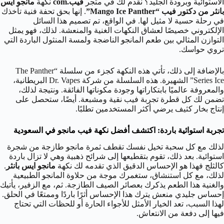
الاستوائية وبرودة الجليد؟ نقدم لك في متجر
فيب.com
نكهة
مانجو ايس
بانثر من دكتور فيب “Mango Ice Panther”
. إنها بحق تحفة فنية تأخذك
في رحلة حسية لا مثيل لها. في الواقع، تم تصميم هذا السائل
الإلكتروني خصيصًا لعشاق النكهات الغنية والمنعشة. لذلك، فهو يمثل
التوازن المثالي بين طعم المانجو الناضجة ولمسة المنثول الباردة التي
تروي حواسك.
بالإضافة إلى ذلك، تأتي هذه النكهة كجزء من سلسلة “The Panther
Series Ice” الشهيرة. هذه السلسلة من شركة Dr. Vapes البريطانية،
والمعروفة عالميًا بابتكاراتها وجودة مكوناتها الفائقة. ونتيجة لذلك،
تضمن لك كل قطرة تجربة فيب نقية ومشبعة. أيضًا، ستحصل على
إنتاج بخار كثيف يرضي أكثر المستخدمين تطلبًا.
تجربة استوائية باردة: اكتشف أفضل نكهة فيب مانجو في السعودية
لذلك مع كل سحبة تخيل نفسك تقطف ثمرة مانجو طازجة من شجرة
استوائية. بعد ذلك، تقوم بتقطيعها إلى شرائح ذهبية وهي لا تزال باردة
كالثلج فهذا هو الإحساس الدقيق الذي تقدمه لك نكهة
مانجو ايس بانثر
.
لذلك، مع كل استنشاق، ستغمرك موجة من حلاوة المانجو الطبيعية
والغنية هذا الطعم يذكرك بعصائر الصيف الطازجة. ثم، مع الزفير، يأتيك
إحساس جليدي منعش يترك هذا الإحساس أثرًا باردًا وممتعًا في الحلق.
لهذا السبب، تعد الخيار الأمثل للأجواء الحارة أو للحظات التي تحتاج
فيها إلى دفعة من الانتعاش.