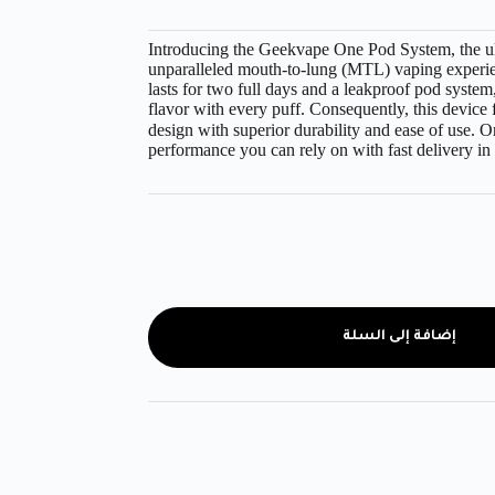
Introducing the Geekvape One Pod System, the ul
unparalleled mouth-to-lung (MTL) vaping experien
lasts for two full days and a leakproof pod system,
flavor with every puff. Consequently, this devic
design with superior durability and ease of u فيب.com and enjoy
performance you can rely on with fast delivery in
إضافة إلى السلة