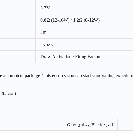
3.7V
0.8Ω (12-16W) / 1.2Ω (8-12W)
2ml
Type-C
Draw Activation / Firing Button
mplete package. This ensures you can start your vaping experience right away. The box contai
.2Ω coil)
اسود Black, رمادي Gray