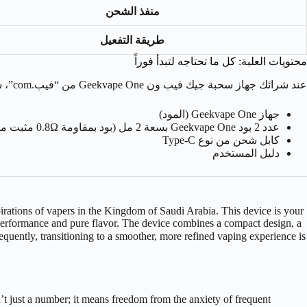
منفذ الشحن
طريقة التفعيل
محتويات العلبة: كل ما تحتاجه لتبدأ فوراً
عند شرائك جهاز سحبة جيك فيب ون Geekvape One من “فيب.com”، ستحصل على حزمة متكاملة. تضمن لك هذه الحزمة بدء تجربة الفيب مباشرة. تحتوي العلبة على كل ما يلي:
جهاز Geekvape One (المود)
عدد 2 بود Geekvape One بسعة 2 مل (بود بمقاومة 0.8Ω مثبت مسبقًا، وبود احتياطي بمقاومة 1.2Ω)
كابل شحن من نوع Type-C
دليل المستخدم
irations of vapers in the Kingdom of Saudi Arabia. This device is your
ble performance and pure flavor. The device combines a compact design, a
’t just a number; it means freedom from the anxiety of frequent