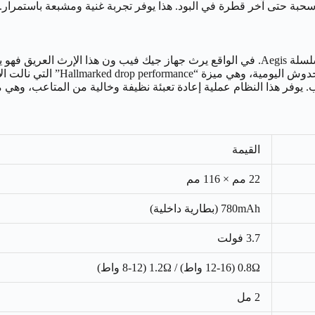
 آخر قطرة في البود. هذا يوفر تجربة غنية ومشبعة باستمرار. إن هذه الدقة 
تشتهر قيك فيب بمتانتها الاستثنائية وجودة تصنيعها الفائقة، خاصة في سلسلة Aegis. في الواقع 
والجلد الصناعي المعتق. لذلك تضمن
. يوفر هذا النظام عملية إعادة تعبئة نظيفة وخالية من المتاعب، وهي
القيمة
22 مم × 116 مم
780mAh (بطارية داخلية)
3.7 فولت
0.8Ω (12-16 واط) / 1.2Ω (8-12 واط)
2 مل