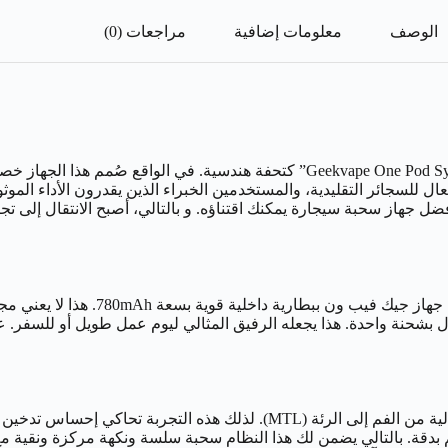
الوصف
معلومات إضافية
مراجعات (0)
في عالم الفيب المزدحم، يبرز جهاز سحبة جيك فيب ون “ekvape One Pod System Device
فعال للسجائر التقليدية، والمستخدمين الخبراء الذين يقدرون الأداء المو
توصيل النكهة الفائق. لذلك، يقدم متجر “فيب.com” بفخر أفضل جهاز سحبة سيجارة يمكنك اقتناؤه. و 
أحد أكبر تحديات أجهزة السحبة الإلكت
في الحقيقة صُمم جهاز Geekvape One خصيصًا لتقديم تجربة سحب مثالية من الفم 
مصمم بدقة. بالتالي يضمن لك هذا النظام سحبة سلسة ونكهة مركزة ونقي