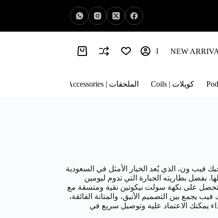
اخبار الفيب | Vape News
معلومات عنا | About Us
كويلات | Coils
الملحقات | Accessories
يب.com جهاز سحبة جيك فيب ون، الذي يُعد الخيار الأمثل في السعودية
 سيجارة (MTL) لا مثيل لها. بفضل بطاريته الجبارة التي تدوم ليومين
ستحصل على نكهة سولت نيكوتين نقية ومتسقة مع
فيب يجمع بين التصميم الأنيق، والمتانة الفائقة،
داء يمكنك الاعتماد عليه وتوصيل سريع في