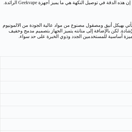
في توصيل النكهة هي ما يميز أجهزة Geekvape الرائدة.
يرث جهاز جيك فيب ون هذا الإرث العريق فهو يأتي بهيكل أنيق ومصقول مصنوع من مواد عالية الجودة من الالمونيوم
 هذه المواد مقاومته للصدمات والخدوش اليومية، وهي ميزة “Hallmarked drop performance” التي نالت الإشادة. لكن بالإضافة إلى متانته يتميز الجهاز بتصميم مدمج وخفيف
 ميزة أساسية للمستخدمين الجدد وذوي الخبرة على حد سواء.