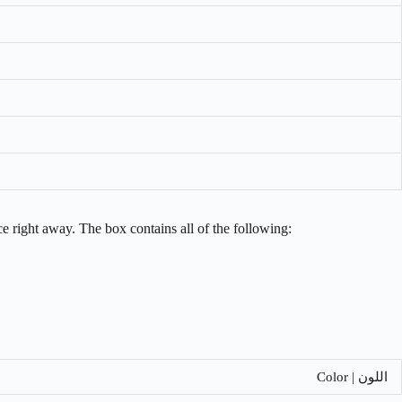
When you purchase the Geekvape One from فيب.ns all of the following
اللون | Color