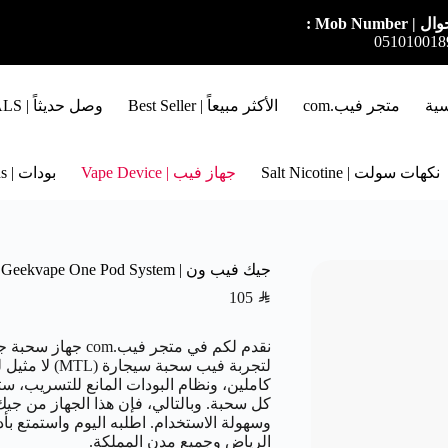
ل | Mob Number :
051010018
سية
متجر فيب.com
الأكثر مبيعاً | Best Seller
وصل حديثاً | NEW ARRIVALS
نكهات سولت | Salt Nicotine
جهاز فيب | Vape Device
بودات | Pods
جيك فيب ون | Geekvape One Pod System
105
SAR
نقدم لكم في متجر ف
لتجربة فيب سحبة
كاملين، ونظام البودات المانع للتسريب، 
كل سحبة. وبالتالي، فإن هذا الجهاز من جيك 
وسهولة الاستخدام. اطلبه اليوم واستمتع بأ
الرياض وجميع مدن المملكة.