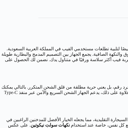
Ge” كتحفة هندسية. في الواقع صُمم هذا الجهاز خصيصًا لتلبية تطلعات مستخدمي الفيب في المملكة العربية السعودية.
ثوق والنكهة الصافية. يجمع الجهاز بين التصميم المدمج والبطارية طويلة
بالتالي، أصبح الانتقال إلى تجربة فيب أكثر سلاسة ورقيًا في متناول يدك. نضمن لك الحصول على
رونية هو عمر البطارية. لذلك، يأتي جهاز جيك فيب ون ببطارية داخلية قوية بسعة 780mAh. هذا لا يعني مجرد رقم، بل يعني حرية مطلقة من قلق الشحن المتكرر. بالتالي يمكنك
الاعتماد على جهازك لمدة تصل إلى يومين كاملين من الاستخدام المعتدل بشحنة واحدة. هذا يجعله الرفيق المثالي ليوم عمل طويل أو للسفر. علاوة على ذلك، يدعم الجهاز الشحن السريع والآمن عبر منفذ Type-C
إلى الرئة (MTL). لذلك هذه التجربة تحاكي إحساس تدخين السيجارة التقليدية، مما يجعله الخيار الأفضل للمدخنين الراغبين في
ة مع كل نفس، خاصة عند استخدام
نكهات سولت نيكوتين
. على عكس