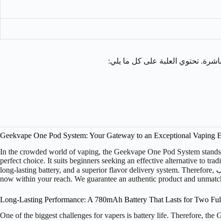
Geekvape One Pod System: Your Gateway to an Exceptional Vaping Ex
In the crowded world of vaping, the Geekvape One Pod System stands out
perfect choice. It suits beginners seeking an effective alternative to tr
long-lasting battery, and a superior flavor delivery system. Therefore, فيب.com proudly presents the best pod system vape you can own. Consequently, transitioning to a smoother, more refined vaping experience is
now within your reach. We guarantee an authentic product and unmatc
Long-Lasting Performance: A 780mAh Battery That Lasts for Two Ful
One of the biggest challenges for vapers is battery life. Therefore, t