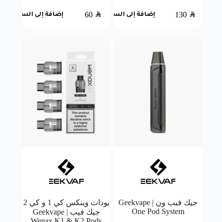
60
SAR
130
SAR
إضافة إلى السلة
إضافة إلى السلة
جيك فيب ون | Geekvape
بودات وينكس كي 1 و كي 2
One Pod System
جيك فيب | Geekvape
Wenax K1 & K2 Pods