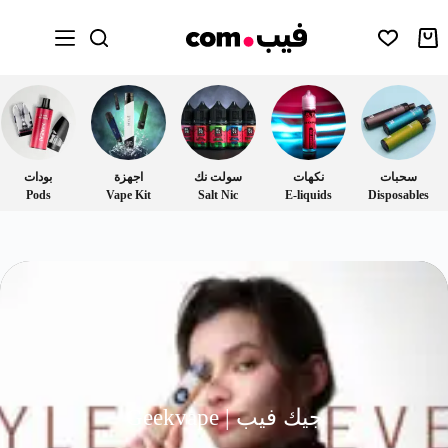
سحبات
نكهات
سولت نك
اجهزة
بودات
Pods
Vape Kit
Salt Nic
E-liquids
Disposables
جيك فيب | Geekvape