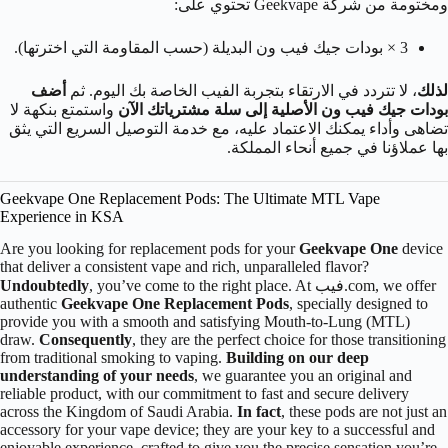
ومختومة من شركة Geekvape تحتوي على:
3 × بودات جيك فيب ون البديلة (حسب المقاومة التي اخترتها).
لذلك
، لا تتردد في الارتقاء بتجربة الفيب الخاصة بك اليوم. ثم
أضف
بودات جيك فيب ون الأصلية إلى سلة مشترياتك الآن
واستمتع بنكهة لا
تضاهى وأداء يمكنك الاعتماد عليه، مع خدمة التوصيل السريع التي يثق
بها عملاؤنا في جميع أنحاء المملكة.
Geekvape One Replacement Pods: The Ultimate MTL Vape
Experience in KSA
Are you looking for replacement pods for your
Geekvape One
device
that deliver a consistent vape and rich, unparalleled flavor?
, you’ve come to the right place. At فيب.com, we offer
Undoubtedly
authentic
Geekvape One Replacement Pods
, specially designed to
provide you with a smooth and satisfying Mouth-to-Lung (MTL)
draw.
Consequently
, they are the perfect choice for those transitioning
from traditional smoking to vaping.
Building on our deep
understanding of your needs
, we guarantee you an original and
reliable product, with our commitment to fast and secure delivery
across the Kingdom of Saudi Arabia.
In fact
, these pods are not just an
accessory for your vape device; they are your key to a successful and
enjoyable experience, crafted to give you the precise sensation you’re