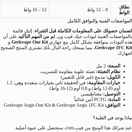
نطاق
8 – 12 واط
12 – 16 واط
الواط
المواصفات الفنية والتوافق الكامل
لضمان حصولك على المعلومات الكاملة قبل الشراء
، إليك قائمة
بالمواصفات الفنية لبودات جيك فيب ون.
ثم
من المهم التأكيد
على أن
هذه البودات متوافقة بشكل كامل مع جهازي
Geekvape One Kit
و
Geekvape 1FC Kit
، مما يمنحك راحة البال بأنك تشتري المنتج الصحيح
لجهازك.
السعة:
2 مل
نظام التعبئة:
تعبئة علوية مقاومة للتسريب
الكويل:
مدمج (غير قابل للتغيير)
خيارات المقاومة:
في الحقيقة تاتي بخيارات متعددة وهي; 1.2
أوم (8-12 واط) و 0.8 أوم (12-16 واط)
التوصيل:
مغناطيسي
المادة:
PCTG آمن غذائياً
التوافق:
Geekvape Aegis One Kit & Geekvape Aegis 1FC Kit
ماذا يوجد في العلبة؟
عند شرائك هذا المنتج من فيب.com، ستحصل على عبوة أصلية