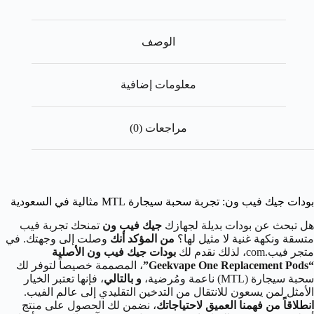
الوصف
معلومات إضافية
مراجعات (0)
بودات جيك فيب ون: تجربة سحبة سيجارة MTL مثالية في السعودية
هل تبحث عن بودات بديلة لجهازك
جيك فيب ون
تمنحك تجربة فيب
متسقة ونكهة غنية لا مثيل لها؟
من المؤكد أنك
وصلت إلى وجهتك. في
متجر فيب.com، لذلك نقدم لك
بودات جيك فيب ون الأصلية
“Geekvape One Replacement Pods”
، المصممة خصيصاً لتوفر لك
سحبة سيجارة (MTL) ناعمة ومُرضية،
و بالتالي
، فإنها تعتبر الخيار
الأمثل لمن يسعون للانتقال من التدخين التقليدي إلى عالم الفيب.
انطلاقاً من فهمنا العميق لاحتياجاتك
، نضمن لك الحصول على منتج