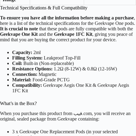
Technical Specifications & Full Compatibility
To ensure you have all the information before making a purchase
,
here is a list of the technical specifications for the Geekvape One pods.
It is crucial to note
that these pods are fully compatible with both the
Geekvape One Kit
and the
Geekvape 1FC Kit
, giving you peace of
mind that you are buying the correct product for your device.
Capacity:
2ml
Filling System:
Leakproof Top-Fill
Coil:
Built-in (Non-replaceable)
Resistance Options:
1.2Ω (8-12W) & 0.8Ω (12-16W)
Connection:
Magnetic
Material:
Food-Grade PCTG
Compatibility:
Geekvape Aegis One Kit & Geekvape Aegis
1FC Kit
What’s in the Box?
When you purchase this product from فيب.com, you will receive an
original, sealed package from Geekvape containing:
3 x Geekvape One Replacement Pods (in your selected