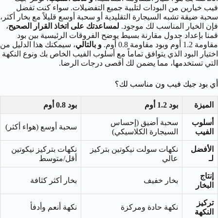
فيب خيارين من البودات لتلبية جميع التفضيلات. سواء كنت تفضل
سحبة ضيقة تشبه السيجارة التقليدية أو سحبة أوسع قليلاً مع بخار أكثر،
فإن الخيار المناسب لك موجود.
لمساعدتك على اتخاذ القرار الصحيح
،
قمنا بإعداد جدول مقارنة بسيط يوضح الفروقات الرئيسية بين بود
مقاومة 1.2 أوم وبود مقاومة 0.8 أوم.
و بالتالي
، سيمكنك هذا الدليل من
اختيار البود الذي يتوافق تماماً مع أسلوب الفيب الخاص بك ونوع النكهة
التي تستخدمها، مما يضمن لك أقصى درجات الرضا.
أي بود جيك فيب ون مناسب لك؟
الميزة
بود 1.2 أوم
بود 0.8 أوم
أسلوب
سحبة أضيق (إحساس
سحبة أوسع (هواء أكثر)
الفيب
السيجارة الكلاسيكي)
الأفضل
نكهات سولت نيكوتين بتركيز
نكهات بتركيز نيكوتين
لـ
عالي
أقل/متوسط
إنتاج
بخار خفيف
بخار أكثر كثافة
البخار
تركيز
نكهة حادة ومركزة
نكهة أنعم وأدفأ
النكهة