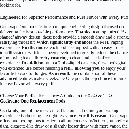
looking for.
Engineered for Superior Performance and Pure Flavor with Every Puff
Geekvape One pods feature a unique engineering design focused on
delivering the best possible performance.
Thanks to
an optimized ‘S-
shaped’ airway design, these pods provide a smooth draw and a strong,
satisfying throat hit,
which significantly enhances
the MTL vaping
experience.
Furthermore
, each pod is equipped with an easy-to-use
top-fill system, which has been developed to greatly reduce the chance
of annoying leaks,
thereby ensuring
a clean and hassle-free
experience.
In addition
, with a 2ml e-liquid capacity, these pods give
you extended use before needing a refill,
allowing you to
enjoy your
favorite flavors for longer.
As a result
, the combination of these
advanced features makes Geekvape One pods the top choice for pure,
intense flavor with every puff.
Choose Your Perfect Resistance: A Guide to the 0.8Ω & 1.2Ω
Geekvape One Replacement
Pods
Certainly
, one of the most critical factors that define your vaping
experience is choosing the right resistance.
For this reason
, Geekvape
offers two pod options to cater to all preferences. Whether you prefer a
tight, cigarette-like draw or a slightly looser draw with more vapor, the