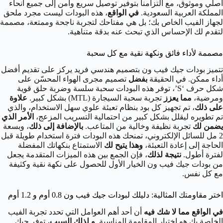
أصلي وموثوق، مع التزامنا بتوفير توصيل سريع وآمن إلى جميع أنحاء
المملكة العربية السعودية.
في الواقع
، هذه البودات ليست مجرد ملحق
لجهاز الفيب الخاص بك؛ بل هي مفتاحك لتجربة ناجحة وممتعة، مصممة
لتقدم لك الإحساس الذي تبحث عنه بدقة متناهية.
مصممة لأداء فائق ونكهة نقية مع كل سحبة
تتميز بودات جيك فيب ون بتصميم هندسي فريد يركز على تقديم أفضل
أداء ممكن. في الحقيقة
بفضل
تصميم مجرى الهواء المحسّن على
شكل حرف ‘S’، توفر هذه البودات سحبة سلسة وضربة حلق قوية
ومرضية،
مما يعزز
تجربة سحبة السيجارة (MTL) بشكل كبير.
علاوة
على ذلك
، تم تجهيز كل بود بنظام تعبئة علوي سهل الاستخدام، والذي
تم تطويره ليقلل بشكل كبير من احتمالية التسريب المزعج،
الأمر الذي
يضمن لك
تجربة نظيفة وخالية من المتاعب.
بالإضافة إلى ذلك
، وبسعة
2 مل للسائل الإلكتروني، تمنحك هذه البودات فترة استخدام طويلة قبل
الحاجة إلى إعادة التعبئة،
وهذا يتيح لك
الاستمتاع بنكهاتك المفضلة
لفترة أطول.
نتيجة لذلك
، فإن الجمع بين هذه الميزات المتقدمة يجعل
من بودات جيك فيب ون الخيار الأول للحصول على نكهة نقية وكثيفة
مع كل نفس.
اختر مقاومتك المثالية: دليلك لبودات جيك فيب ون 0.8 أوم و 1.2 أوم
في الواقع مما لا شك فيه
أن أحد أهم العوامل التي تحدد تجربة الفيب
الخاصة بك هو اختيار المقاومة المناسبة.
و لذلك السبب
، توفر جيك