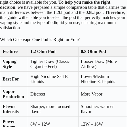
right choice is available for you.
To help you make the right
decision
, we have prepared a simple comparison table that clarifies the
main differences between the 1.2Ω pod and the 0.8Ω pod.
Therefore
,
this guide will enable you to select the pod that perfectly matches your
vaping style and the type of e-liquid you use, ensuring maximum
satisfaction.
Which Geekvape One Pod is Right for You?
Feature
1.2 Ohm Pod
0.8 Ohm Pod
Vaping
Tighter Draw (Classic
Looser Draw (More
Style
Cigarette Feel)
Airflow)
High Nicotine Salt E-
Lower/Medium
Best For
Liquids
Nicotine E-Liquids
Vapor
Discreet
More Vapor
Production
Flavor
Sharper, more focused
Smoother, warmer
Intensity
flavor
flavor
Power
8W – 12W
12W – 16W
Range