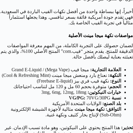
أخيراً، إنها ببساطة واحدة من أفضل نكهات الفيب الباردة في السعودية.
فهي تقدم جودة أمريكية فائقة بسعر تنافسي. وهذا يجعلها استثماراً
مثالياً في تجربة الفيب الخاصة بك.
مواصفات نكهة ميجا مينت الأصلية
لضمان حصولك على التجربة الكاملة، من المهم معرفة المواصفات
الدقيقة للمنتج. يقدم متجر “فيب.com” المنتج الأصلي 100%، والذي يتم
تعبئته بعناية ليصلك بأفضل حالة.
العلامة التجارية:
ميجا فيب (Mega Vape) / Grand E-Liquid
النكهة:
نعناع بارد ومنعش ميجا مينت (Cool & Refreshing Mint)
النوع:
نكهة فيب فري بيز (Freebase E-liquid)
الحجم:
متوفرة بحجم 60 مل و 120 مل لتناسب احتياجاتك
خيارات النيكوتين:
3mg, 6mg, 12mg, 18mg
نسبة VG/PG:
PG
/30
G
V
70
بلد الصنع:
الولايات المتحدة الأمريكية
التوافق: نكهة ميجا مينت
مثالية لأجهزة الشيشة الإلكترونية
(Sub-Ohm) لإنتاج بخار كثيف ونكهة غنية.
تحذير:
هذا المنتج يحتوي على النيكوتين، وهو مادة تسبب الإدمان. غير