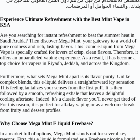
مخصص للاستخدام من قبل من هم دون السن القانوني للتدخين في
بلدك، والنساء الحوامل أو المرضعات.
Experience Ultimate Refreshment with the Best Mint Vape in
KSA
Are you searching for instant refreshment to beat the summer heat in
Saudi Arabia? Then discover Mega Mint, your gateway to a world of
pure coolness and rich, lasting flavor. This iconic e-liquid from Mega
Vape is specially crafted for lovers of crisp, clean flavors. Therefore, it
offers an unparalleled vaping experience. As a result, it has become a
top choice for vapers in Riyadh, Jeddah, and across the Kingdom.
Furthermore, what sets Mega Mint apart is its flavor purity. Unlike
complex blends, this e-liquid delivers a straightforward icy sensation.
This feeling tantalizes your senses from the first puff. It is then
followed by a smooth, refreshing exhale that leaves a delightful
cooling aftertaste. Indeed, it’s a classic flavor you’ll never get tired of.
For this reason, it is perfect for all-day vaping or as a welcome break
from fruity and dessert profiles.
Why Choose Mega Mint E-liquid
Freebase
?
In a market full of options, Mega Mint stands out for several key
reasons. First, this e-liquid is formulated as a Freebase nicotine liquid.