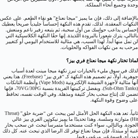
وجدة وجميع أنحاء المملكة.
بالإضافة إلى ذلك، فإن ما يميز “ميجا نعناع” هو نقاء الطعم. على عكس
النكهات المعقدة، لذلك، تقدم هذه النكهة إحساساً جليدياً صريحاً يعطيك
إحساس يداعب حواسك من أول سحبة، ثم يتبعه زفير ناعم ومنعش.
بالتالي، يترك شعوراً بالبرودة اللذيذة. إنها حقًا النكهة الكلاسيكية التي
لن تمل منها أبداً. لهذا السبب، هي مثالية للاستخدام اليومي أو كتغيير
مرحب به من نكهات الفواكه والحلويات.
لماذا تختار نكهة ميجا نعناع فري بيز؟
لذلك في سوق مليء بالخيارات تبرز نكهة ميجا مينت لعدة أسباب
جوهرية. أولاً، تم تصميم هذه النكهة كـ “فري بيز” (Freebase). هذا يعني
أنها مثالية لأجهزة الشيشة الإلكترونية (Vape Mods) وأنظمة التانكات
(Sub-Ohm Tanks). وبفضل تركيبتها الفريدة بنسبة
PG
/30
G
V
70
، فإنها
تضمن لك إنتاج سحب بخار كثيفة ومذهلة. وفي الوقت نفسه، تحافظ
على وضوح وقوة النكهة.
ثانياً، تعد هذه النكهة الحل الأمثل لمن يبحث عن “ضربة حلق” (Throat
Hit) متوازنة وسلسة. وهذا تحديدًا ما يميز نيكوتين الفري بيز عالي
الجودة. وبالتالي، سواء كنت مستخدماً متمرساً تبحث عن سحب بخار
غنية أو مبتدئاً، فإن ميجا نعناع توفر لك الرضا الذي تبحث عنه. كل ذلك
دون أي قسوة غير مرغوب فيها.