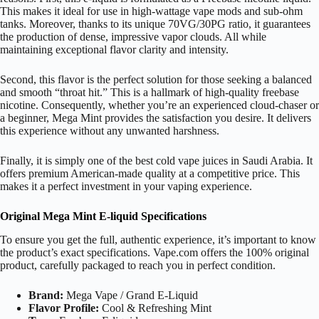
This makes it ideal for use in high-wattage vape mods and sub-ohm
tanks. Moreover, thanks to its unique
70
V
G
/30
PG
ratio, it guarantees
the production of dense, impressive vapor clouds. All while
maintaining exceptional flavor clarity and intensity.
Second, this flavor is the perfect solution for those seeking a balanced
and smooth “throat hit.” This is a hallmark of high-quality freebase
nicotine. Consequently, whether you’re an experienced cloud-chaser or
a beginner, Mega Mint provides the satisfaction you desire. It delivers
this experience without any unwanted harshness.
Finally, it is simply one of the best cold vape juices in Saudi Arabia. It
offers premium American-made quality at a competitive price. This
makes it a perfect investment in your vaping experience.
Original Mega Mint E-liquid Specifications
To ensure you get the full, authentic experience, it’s important to know
the product’s exact specifications. Vape.com offers the 100% original
product, carefully packaged to reach you in perfect condition.
Brand:
Mega Vape / Grand E-Liquid
Flavor Profile:
Cool & Refreshing Mint