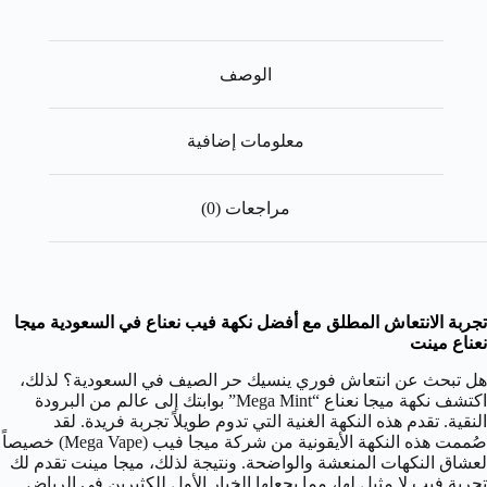
الوصف
معلومات إضافية
مراجعات (0)
تجربة الانتعاش المطلق مع أفضل نكهة فيب نعناع في السعودية ميجا
نعناع مينت
هل تبحث عن انتعاش فوري ينسيك حر الصيف في السعودية؟ لذلك،
اكتشف نكهة ميجا نعناع “Mega Mint” بوابتك إلى عالم من البرودة
النقية. تقدم هذه النكهة الغنية التي تدوم طويلاً تجربة فريدة. لقد
صُممت هذه النكهة الأيقونية من شركة ميجا فيب (Mega Vape) خصيصاً
لعشاق النكهات المنعشة والواضحة. ونتيجة لذلك، ميجا مينت تقدم لك
تجربة فيب لا مثيل لها، مما يجعلها الخيار الأول للكثيرين في الرياض